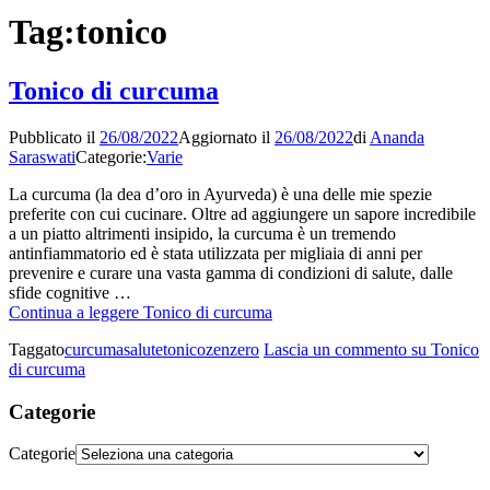
Tag:
tonico
Tonico di curcuma
Pubblicato il
26/08/2022
Aggiornato il
26/08/2022
di
Ananda
Saraswati
Categorie:
Varie
La curcuma (la dea d’oro in Ayurveda) è una delle mie spezie
preferite con cui cucinare. Oltre ad aggiungere un sapore incredibile
a un piatto altrimenti insipido, la curcuma è un tremendo
antinfiammatorio ed è stata utilizzata per migliaia di anni per
prevenire e curare una vasta gamma di condizioni di salute, dalle
sfide cognitive …
Continua a leggere
Tonico di curcuma
Taggato
curcuma
salute
tonico
zenzero
Lascia un commento
su Tonico
di curcuma
Categorie
Categorie