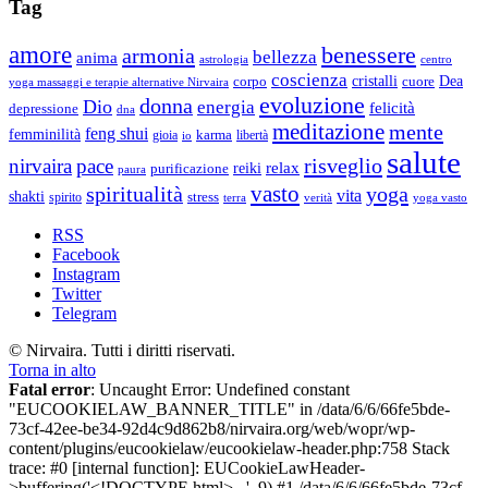
Tag
amore
benessere
armonia
bellezza
anima
astrologia
centro
coscienza
Dea
corpo
cristalli
cuore
yoga massaggi e terapie alternative Nirvaira
evoluzione
donna
Dio
energia
felicità
depressione
dna
meditazione
mente
feng shui
femminilità
gioia
karma
libertà
io
salute
risveglio
nirvaira
pace
relax
reiki
purificazione
paura
vasto
spiritualità
yoga
vita
shakti
spirito
stress
terra
verità
yoga vasto
RSS
Facebook
Instagram
Twitter
Telegram
© Nirvaira. Tutti i diritti riservati.
Torna in alto
Fatal error
: Uncaught Error: Undefined constant
"EUCOOKIELAW_BANNER_TITLE" in /data/6/6/66fe5bde-
73cf-42ee-be34-92d4c9d862b8/nirvaira.org/web/wopr/wp-
content/plugins/eucookielaw/eucookielaw-header.php:758 Stack
trace: #0 [internal function]: EUCookieLawHeader-
>buffering('<!DOCTYPE html>...', 9) #1 /data/6/6/66fe5bde-73cf-