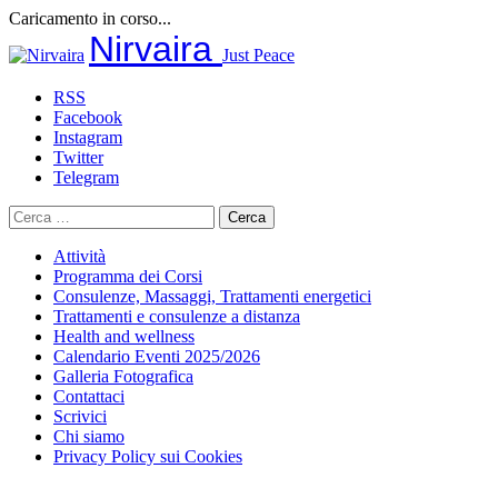
Caricamento in corso...
Salta
Nirvaira
Just Peace
al
contenuto
RSS
Facebook
Instagram
Twitter
Telegram
Ricerca
per:
Attività
Programma dei Corsi
Consulenze, Massaggi, Trattamenti energetici
Trattamenti e consulenze a distanza
Health and wellness
Calendario Eventi 2025/2026
Galleria Fotografica
Contattaci
Scrivici
Chi siamo
Privacy Policy sui Cookies