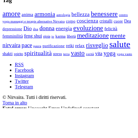
Tag
amore
benessere
armonia
bellezza
anima
astrologia
centro
coscienza
Dea
corpo
cristalli
cuore
yoga massaggi e terapie alternative Nirvaira
evoluzione
donna
Dio
energia
felicità
depressione
dna
meditazione
mente
feng shui
femminilità
gioia
karma
libertà
io
salute
risveglio
nirvaira
pace
relax
reiki
purificazione
paura
vasto
spiritualità
yoga
vita
shakti
spirito
stress
terra
verità
yoga vasto
RSS
Facebook
Instagram
Twitter
Telegram
© Nirvaira. Tutti i diritti riservati.
Torna in alto
Fatal error
: Uncaught Error: Undefined constant
"EUCOOKIELAW_BANNER_TITLE" in /data/6/6/66fe5bde-
73cf-42ee-be34-92d4c9d862b8/nirvaira.org/web/wopr/wp-
content/plugins/eucookielaw/eucookielaw-header.php:758 Stack
trace: #0 [internal function]: EUCookieLawHeader-
>buffering('<!DOCTYPE html>...', 9) #1 /data/6/6/66fe5bde-73cf-