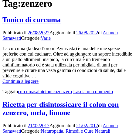
Tag:
zenzero
Tonico di curcuma
Pubblicato il
26/08/2022
Aggiornato il
26/08/2022
di
Ananda
Saraswati
Categorie:
Varie
La curcuma (la dea d’oro in Ayurveda) è una delle mie spezie
preferite con cui cucinare. Oltre ad aggiungere un sapore incredibile
a un piatto altrimenti insipido, la curcuma è un tremendo
antinfiammatorio ed è stata utilizzata per migliaia di anni per
prevenire e curare una vasta gamma di condizioni di salute, dalle
sfide cognitive …
Tonico
Continua a leggere
di
su
Taggato
curcuma
salute
tonico
zenzero
Lascia un commento
curcuma
Tonico
di
Ricetta per disintossicare il colon con
curcuma
zenzero, mela, limone
Pubblicato il
21/02/2017
Aggiornato il
21/02/2017
di
Ananda
Saraswati
Categorie:
Naturopatia
,
Rimedi e Cure Naturali