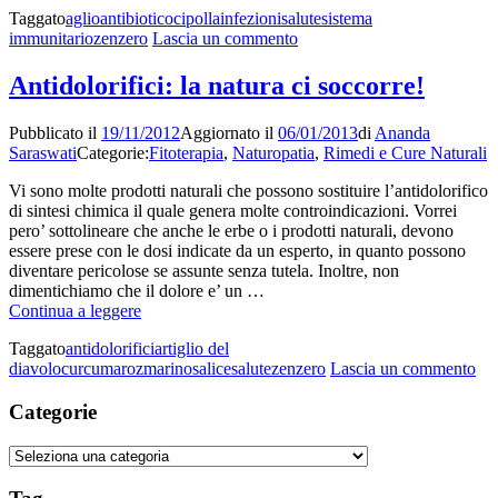
Taggato
aglio
antibiotico
cipolla
infezioni
salute
sistema
rivela
su
immunitario
zenzero
Lascia un commento
un
Medico
potente
americano
antibiotico
Antidolorifici: la natura ci soccorre!
rivela
naturale
un
Pubblicato il
19/11/2012
Aggiornato il
06/01/2013
di
Ananda
potente
Saraswati
Categorie:
Fitoterapia
,
Naturopatia
,
Rimedi e Cure Naturali
antibiotico
naturale
Vi sono molte prodotti naturali che possono sostituire l’antidolorifico
di sintesi chimica il quale genera molte controindicazioni. Vorrei
pero’ sottolineare che anche le erbe o i prodotti naturali, devono
essere prese con le dosi indicate da un esperto, in quanto possono
diventare pericolose se assunte senza tutela. Inoltre, non
dimentichiamo che il dolore e’ un …
Antidolorifici:
Continua a leggere
la
Taggato
antidolorifici
artiglio del
natura
su
diavolo
curcuma
rozmarino
salice
salute
zenzero
Lascia un commento
ci
Ant
soccorre!
la
Categorie
nat
ci
Categorie
soc