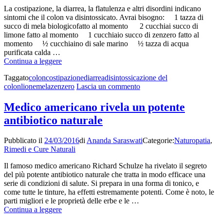
La costipazione, la diarrea, la flatulenza e altri disordini indicano
sintomi che il colon va disintossicato. Avrai bisogno: 1 tazza di
succo di mela biologicofatto al momento 2 cucchiai succo di
limone fatto al momento 1 cucchiaio succo di zenzero fatto al
momento ½ cucchiaino di sale marino ½ tazza di acqua
purificata calda …
Ricetta
Continua a leggere
per
Taggato
colon
costipazione
diarrea
disintossicazione del
disintossicare
su
colon
lione
mela
zenzero
Lascia un commento
il
Ricetta
colon
per
con
Medico americano rivela un potente
disintossicare
zenzero,
antibiotico naturale
il
mela,
colon
limone
con
Pubblicato il
24/03/2016
di
Ananda Saraswati
Categorie:
Naturopatia
,
zenzero,
Rimedi e Cure Naturali
mela,
limone
Il famoso medico americano Richard Schulze ha rivelato il segreto
del più potente antibiotico naturale che tratta in modo efficace una
serie di condizioni di salute. Si prepara in una forma di tonico, e
come tutte le tinture, ha effetti estremamente potenti. Come è noto, le
parti migliori e le proprietà delle erbe e le …
Medico
Continua a leggere
americano