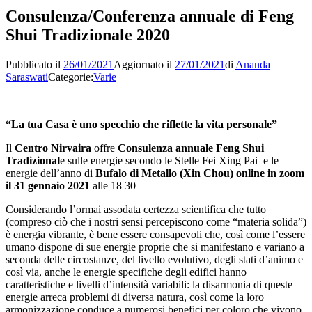
Consulenza/Conferenza annuale di Feng
Shui Tradizionale 2020
Pubblicato il
26/01/2021
Aggiornato il
27/01/2021
di
Ananda
Saraswati
Categorie:
Varie
“La tua Casa è uno specchio che riflette la vita personale”
Il
Centro Nirvaira
offre
Consulenza annuale Feng Shui
Tradizional
e sulle energie secondo le Stelle Fei Xing Pai e le
energie dell’anno di
Bufalo di Metallo (Xin Chou) online in zoom
il 31 gennaio 2021
alle 18 30
Considerando l’ormai assodata certezza scientifica che tutto
(compreso ciò che i nostri sensi percepiscono come “materia solida”)
è energia vibrante, è bene essere consapevoli che, così come l’essere
umano dispone di sue energie proprie che si manifestano e variano a
seconda delle circostanze, del livello evolutivo, degli stati d’animo e
così via, anche le energie specifiche degli edifici hanno
caratteristiche e livelli d’intensità variabili: la disarmonia di queste
energie arreca problemi di diversa natura, così come la loro
armonizzazione conduce a numerosi benefici per coloro che vivono,