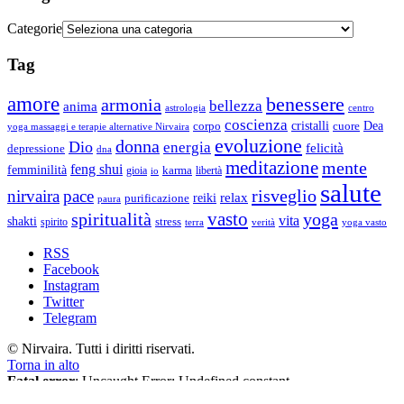
Categorie
Tag
amore
benessere
armonia
bellezza
anima
astrologia
centro
coscienza
Dea
corpo
cristalli
cuore
yoga massaggi e terapie alternative Nirvaira
evoluzione
donna
Dio
energia
felicità
depressione
dna
meditazione
mente
feng shui
femminilità
gioia
karma
libertà
io
salute
risveglio
nirvaira
pace
relax
reiki
purificazione
paura
vasto
spiritualità
yoga
vita
shakti
spirito
stress
terra
verità
yoga vasto
RSS
Facebook
Instagram
Twitter
Telegram
© Nirvaira. Tutti i diritti riservati.
Torna in alto
Fatal error
: Uncaught Error: Undefined constant
"EUCOOKIELAW_BANNER_TITLE" in /data/6/6/66fe5bde-