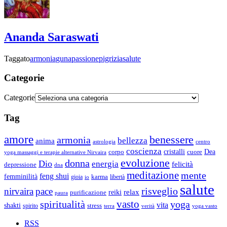
Ananda Saraswati
Taggato
armonia
guna
passione
pigrizia
salute
Categorie
Categorie
Tag
amore
benessere
armonia
bellezza
anima
astrologia
centro
coscienza
Dea
corpo
cristalli
cuore
yoga massaggi e terapie alternative Nirvaira
evoluzione
donna
Dio
energia
felicità
depressione
dna
meditazione
mente
feng shui
femminilità
gioia
karma
libertà
io
salute
risveglio
nirvaira
pace
relax
reiki
purificazione
paura
vasto
spiritualità
yoga
vita
shakti
spirito
stress
terra
verità
yoga vasto
RSS