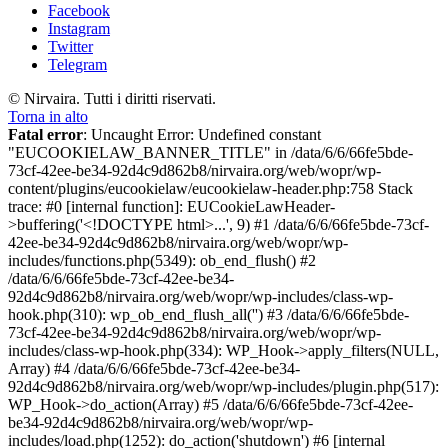
Facebook
Instagram
Twitter
Telegram
© Nirvaira. Tutti i diritti riservati.
Torna in alto
Fatal error
: Uncaught Error: Undefined constant
"EUCOOKIELAW_BANNER_TITLE" in /data/6/6/66fe5bde-
73cf-42ee-be34-92d4c9d862b8/nirvaira.org/web/wopr/wp-
content/plugins/eucookielaw/eucookielaw-header.php:758 Stack
trace: #0 [internal function]: EUCookieLawHeader-
>buffering('<!DOCTYPE html>...', 9) #1 /data/6/6/66fe5bde-73cf-
42ee-be34-92d4c9d862b8/nirvaira.org/web/wopr/wp-
includes/functions.php(5349): ob_end_flush() #2
/data/6/6/66fe5bde-73cf-42ee-be34-
92d4c9d862b8/nirvaira.org/web/wopr/wp-includes/class-wp-
hook.php(310): wp_ob_end_flush_all('') #3 /data/6/6/66fe5bde-
73cf-42ee-be34-92d4c9d862b8/nirvaira.org/web/wopr/wp-
includes/class-wp-hook.php(334): WP_Hook->apply_filters(NULL,
Array) #4 /data/6/6/66fe5bde-73cf-42ee-be34-
92d4c9d862b8/nirvaira.org/web/wopr/wp-includes/plugin.php(517):
WP_Hook->do_action(Array) #5 /data/6/6/66fe5bde-73cf-42ee-
be34-92d4c9d862b8/nirvaira.org/web/wopr/wp-
includes/load.php(1252): do_action('shutdown') #6 [internal