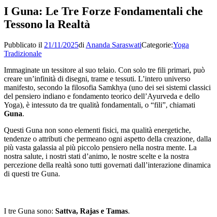
I Guna: Le Tre Forze Fondamentali che
Tessono la Realtà
Pubblicato il
21/11/2025
di
Ananda Saraswati
Categorie:
Yoga
Tradizionale
Immaginate un tessitore al suo telaio. Con solo tre fili primari, può
creare un’infinità di disegni, trame e tessuti. L’intero universo
manifesto, secondo la filosofia Samkhya (uno dei sei sistemi classici
del pensiero indiano e fondamento teorico dell’Ayurveda e dello
Yoga), è intessuto da tre qualità fondamentali, o “fili”, chiamati
Guna
.
Questi Guna non sono elementi fisici, ma qualità energetiche,
tendenze o attributi che permeano ogni aspetto della creazione, dalla
più vasta galassia al più piccolo pensiero nella nostra mente. La
nostra salute, i nostri stati d’animo, le nostre scelte e la nostra
percezione della realtà sono tutti governati dall’interazione dinamica
di questi tre Guna.
I tre Guna sono:
Sattva, Rajas e Tamas
.