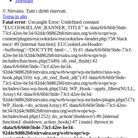
Telegram
© Nirvaira. Tutti i diritti riservati.
Torna in alto
Fatal error
: Uncaught Error: Undefined constant
"EUCOOKIELAW_BANNER_TITLE" in /data/6/6/66fe5bde-
73cf-42ee-be34-92d4c9d862b8/nirvaira.org/web/wopr/wp-
content/plugins/eucookielaw/eucookielaw-header.php:758 Stack
trace: #0 [internal function]: EUCookieLawHeader-
>buffering('<!DOCTYPE html>...', 9) #1 /data/6/6/66fe5bde-73cf-
42ee-be34-92d4c9d862b8/nirvaira.org/web/wopr/wp-
includes/functions.php(5349): ob_end_flush() #2
/data/6/6/66fe5bde-73cf-42ee-be34-
92d4c9d862b8/nirvaira.org/web/wopr/wp-includes/class-wp-
hook.php(310): wp_ob_end_flush_all('') #3 /data/6/6/66fe5bde-
73cf-42ee-be34-92d4c9d862b8/nirvaira.org/web/wopr/wp-
includes/class-wp-hook.php(334): WP_Hook->apply_filters(NULL,
Array) #4 /data/6/6/66fe5bde-73cf-42ee-be34-
92d4c9d862b8/nirvaira.org/web/wopr/wp-includes/plugin.php(517):
WP_Hook->do_action(Array) #5 /data/6/6/66fe5bde-73cf-42ee-
be34-92d4c9d862b8/nirvaira.org/web/wopr/wp-
includes/load.php(1252): do_action('shutdown') #6 [internal
function]: shutdown_action_hook() #7 {main} thrown in
/data/6/6/66fe5bde-73cf-42ee-be34-
92d4c9d862b8/nirvaira.org/web/wopr/wp-