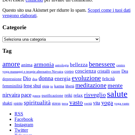
Questo sito usa Akismet per ridurre lo spam.
Scopri come i tuoi dati
vengono elaborati
.
Categorie
Categorie
Tag
amore
benessere
armonia
bellezza
anima
astrologia
centro
coscienza
Dea
corpo
cristalli
cuore
yoga massaggi e terapie alternative Nirvaira
evoluzione
donna
Dio
energia
felicità
depressione
dna
meditazione
mente
feng shui
femminilità
gioia
karma
libertà
io
salute
risveglio
nirvaira
pace
relax
reiki
purificazione
paura
vasto
spiritualità
yoga
vita
shakti
spirito
stress
terra
verità
yoga vasto
RSS
Facebook
Instagram
Twitter