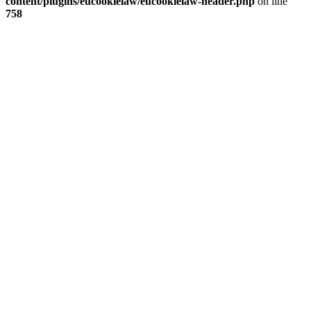
content/plugins/eucookielaw/eucookielaw-header.php
on line
758