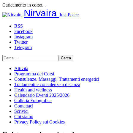
Caricamento in corso...
Salta
Nirvaira
Just Peace
al
contenuto
RSS
Facebook
Instagram
Twitter
Telegram
Ricerca
per:
Attività
Programma dei Corsi
Consulenze, Massaggi, Trattamenti energetici
Trattamenti e consulenze a distanza
Health and wellness
Calendario Eventi 2025/2026
Galleria Fotografica
Contattaci
Scrivici
Chi siamo
Privacy Policy sui Cookies