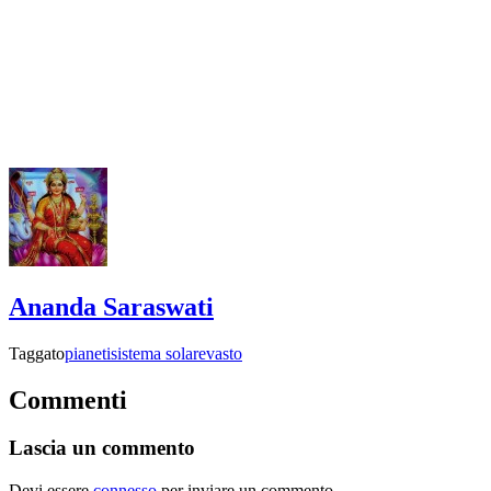
Ananda Saraswati
Taggato
pianeti
sistema solare
vasto
Commenti
Lascia un commento
Devi essere
connesso
per inviare un commento.