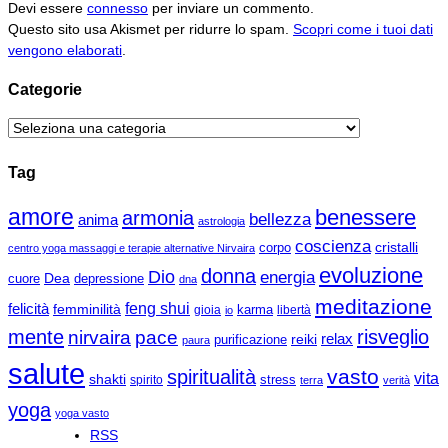
Devi essere
connesso
per inviare un commento.
Questo sito usa Akismet per ridurre lo spam.
Scopri come i tuoi dati
vengono elaborati
.
Categorie
Categorie
Tag
amore
benessere
armonia
bellezza
anima
astrologia
coscienza
cristalli
corpo
centro yoga massaggi e terapie alternative Nirvaira
evoluzione
donna
Dio
energia
Dea
cuore
depressione
dna
meditazione
felicità
feng shui
femminilità
gioia
karma
libertà
io
mente
risveglio
nirvaira
pace
relax
reiki
purificazione
paura
salute
vasto
spiritualità
vita
shakti
spirito
stress
terra
verità
yoga
yoga vasto
RSS