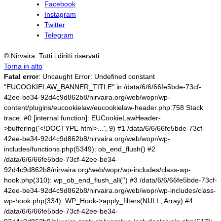
Facebook
Instagram
Twitter
Telegram
© Nirvaira. Tutti i diritti riservati.
Torna in alto
Fatal error
: Uncaught Error: Undefined constant
"EUCOOKIELAW_BANNER_TITLE" in /data/6/6/66fe5bde-73cf-
42ee-be34-92d4c9d862b8/nirvaira.org/web/wopr/wp-
content/plugins/eucookielaw/eucookielaw-header.php:758 Stack
trace: #0 [internal function]: EUCookieLawHeader-
>buffering('<!DOCTYPE html>...', 9) #1 /data/6/6/66fe5bde-73cf-
42ee-be34-92d4c9d862b8/nirvaira.org/web/wopr/wp-
includes/functions.php(5349): ob_end_flush() #2
/data/6/6/66fe5bde-73cf-42ee-be34-
92d4c9d862b8/nirvaira.org/web/wopr/wp-includes/class-wp-
hook.php(310): wp_ob_end_flush_all('') #3 /data/6/6/66fe5bde-73cf-
42ee-be34-92d4c9d862b8/nirvaira.org/web/wopr/wp-includes/class-
wp-hook.php(334): WP_Hook->apply_filters(NULL, Array) #4
/data/6/6/66fe5bde-73cf-42ee-be34-