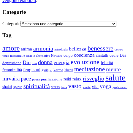
vengono elaborati
.
Categorie
Categorie
Tag
amore
benessere
armonia
bellezza
anima
astrologia
centro
coscienza
Dea
corpo
cristalli
cuore
yoga massaggi e terapie alternative Nirvaira
evoluzione
donna
Dio
energia
felicità
depressione
dna
meditazione
mente
feng shui
femminilità
gioia
karma
libertà
io
salute
risveglio
nirvaira
pace
relax
reiki
purificazione
paura
vasto
spiritualità
yoga
vita
shakti
spirito
stress
terra
verità
yoga vasto