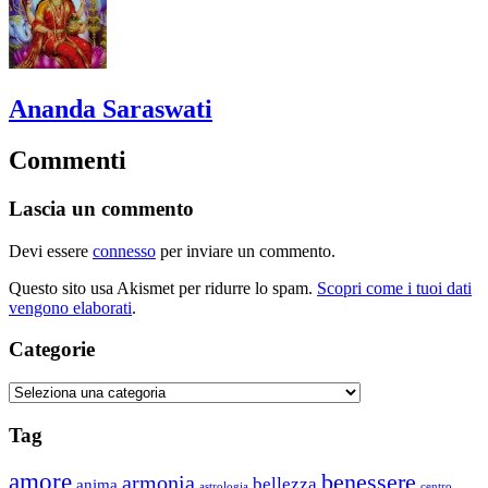
Ananda Saraswati
Commenti
Lascia un commento
Devi essere
connesso
per inviare un commento.
Questo sito usa Akismet per ridurre lo spam.
Scopri come i tuoi dati
vengono elaborati
.
Categorie
Categorie
Tag
amore
benessere
armonia
bellezza
anima
astrologia
centro