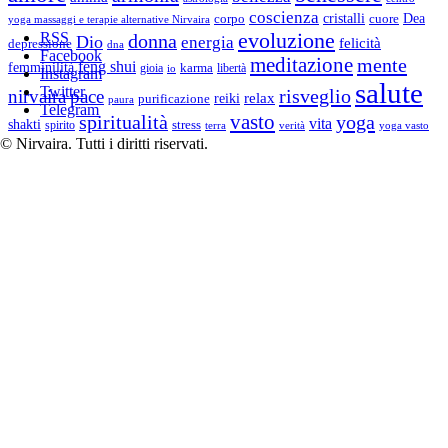
coscienza
Dea
corpo
cristalli
cuore
yoga massaggi e terapie alternative Nirvaira
evoluzione
RSS
donna
Dio
energia
felicità
depressione
dna
Facebook
meditazione
mente
feng shui
femminilità
gioia
karma
libertà
io
Instagram
salute
Twitter
risveglio
nirvaira
pace
relax
reiki
purificazione
paura
Telegram
vasto
spiritualità
yoga
vita
shakti
spirito
stress
terra
verità
yoga vasto
© Nirvaira. Tutti i diritti riservati.
Fatal error
: Uncaught Error: Undefined constant
"EUCOOKIELAW_BANNER_TITLE" in /data/6/6/66fe5bde-
73cf-42ee-be34-92d4c9d862b8/nirvaira.org/web/wopr/wp-
content/plugins/eucookielaw/eucookielaw-header.php:758 Stack
trace: #0 [internal function]: EUCookieLawHeader-
>buffering('<!DOCTYPE html>...', 9) #1 /data/6/6/66fe5bde-73cf-
42ee-be34-92d4c9d862b8/nirvaira.org/web/wopr/wp-
includes/functions.php(5349): ob_end_flush() #2
/data/6/6/66fe5bde-73cf-42ee-be34-