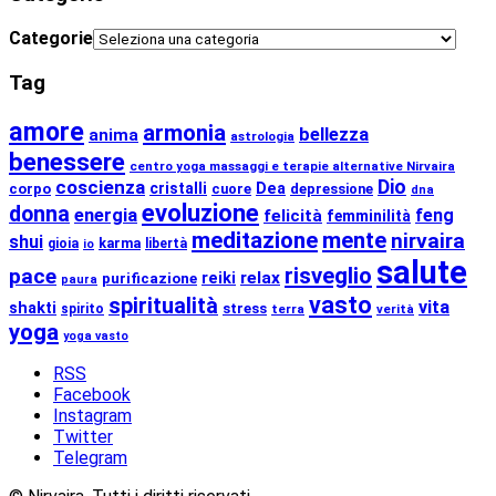
Categorie
Tag
amore
armonia
bellezza
anima
astrologia
benessere
centro yoga massaggi e terapie alternative Nirvaira
coscienza
Dio
cristalli
Dea
corpo
cuore
depressione
dna
evoluzione
donna
energia
feng
felicità
femminilità
meditazione
mente
nirvaira
shui
karma
gioia
libertà
io
salute
risveglio
pace
relax
reiki
purificazione
paura
vasto
spiritualità
vita
shakti
stress
spirito
terra
verità
yoga
yoga vasto
RSS
Facebook
Instagram
Twitter
Telegram