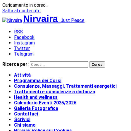
Caricamento in corso...
Salta al contenuto
Nirvaira
Just Peace
RSS
Facebook
Instagram
Twitter
Telegram
Ricerca per:
Attività
Programma dei Corsi
Consulenze, Massaggi, Trattamenti energetici
Trattamenti e consulenze a distanza
Health and wellness
Calendario Eventi 2025/2026
Galleria Fotografica
Contattaci
Scrivici
Chi siamo
Privacy Policy sui Cookies