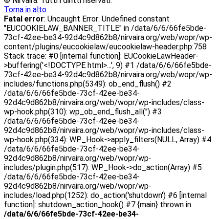
© Nirvaira. Tutti i diritti riservati.
Torna in alto
Fatal error
: Uncaught Error: Undefined constant
"EUCOOKIELAW_BANNER_TITLE" in /data/6/6/66fe5bde-
73cf-42ee-be34-92d4c9d862b8/nirvaira.org/web/wopr/wp-
content/plugins/eucookielaw/eucookielaw-header.php:758
Stack trace: #0 [internal function]: EUCookieLawHeader-
>buffering('<!DOCTYPE html>...', 9) #1 /data/6/6/66fe5bde-
73cf-42ee-be34-92d4c9d862b8/nirvaira.org/web/wopr/wp-
includes/functions.php(5349): ob_end_flush() #2
/data/6/6/66fe5bde-73cf-42ee-be34-
92d4c9d862b8/nirvaira.org/web/wopr/wp-includes/class-
wp-hook.php(310): wp_ob_end_flush_all('') #3
/data/6/6/66fe5bde-73cf-42ee-be34-
92d4c9d862b8/nirvaira.org/web/wopr/wp-includes/class-
wp-hook.php(334): WP_Hook->apply_filters(NULL, Array) #4
/data/6/6/66fe5bde-73cf-42ee-be34-
92d4c9d862b8/nirvaira.org/web/wopr/wp-
includes/plugin.php(517): WP_Hook->do_action(Array) #5
/data/6/6/66fe5bde-73cf-42ee-be34-
92d4c9d862b8/nirvaira.org/web/wopr/wp-
includes/load.php(1252): do_action('shutdown') #6 [internal
function]: shutdown_action_hook() #7 {main} thrown in
/data/6/6/66fe5bde-73cf-42ee-be34-