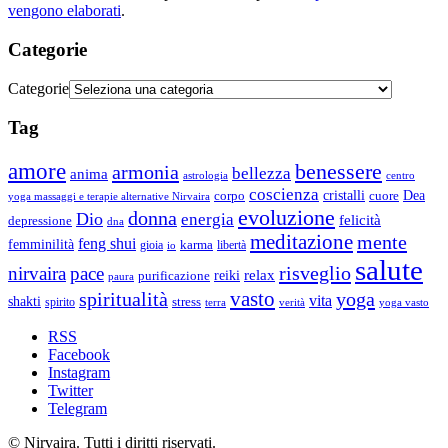
vengono elaborati
.
Categorie
Categorie
Tag
amore
benessere
armonia
bellezza
anima
astrologia
centro
coscienza
Dea
corpo
cristalli
cuore
yoga massaggi e terapie alternative Nirvaira
evoluzione
donna
Dio
energia
felicità
depressione
dna
meditazione
mente
feng shui
femminilità
gioia
karma
libertà
io
salute
risveglio
nirvaira
pace
relax
reiki
purificazione
paura
vasto
spiritualità
yoga
vita
shakti
spirito
stress
terra
verità
yoga vasto
RSS
Facebook
Instagram
Twitter
Telegram
© Nirvaira. Tutti i diritti riservati.