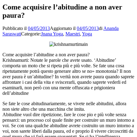
Come acquisire l’abitudine a non aver
paura?
Pubblicato il
04/05/2013
Aggiornato il
04/05/2013
di
Ananda
Saraswati
Categorie:
Jnana Yoga
,
Maestri
,
Yoga
Come acquisire l’abitudine a non aver paura?
Krishnamurti: Notate le parole che avete usato. ‘Abitudine’
comporta un moto che si ripeta più e più volte. Se fate una cosa
ripetutamente potrà questo generare altro se no» monotonia? Il non
aver paura è un’abitudine? In verità non avrete paura quando saprete
affrontare i casi della vita e sviscerarli, quando saprete vederli ed
esaminarli, non però con una mente offuscata e prigioniera
dell’abitudine
Se fate le cose abitudinariamente, se vivete nelle abitudini, allora
non siete altro che una macchina che imita.
Abitudine vuol dire ripetizione, fare le cose pio e più volte senza
pensarci: un processo col quale finite per costruire un muro intorno a
voi. Se con una qualche abitudine avrete costruito un muro intorno a
voi, non sarete liberi dalla paura, ed e proprio il vivere circoscritti da
quel muro che vi farà essere spaventati. Se si ha l’intelligenza