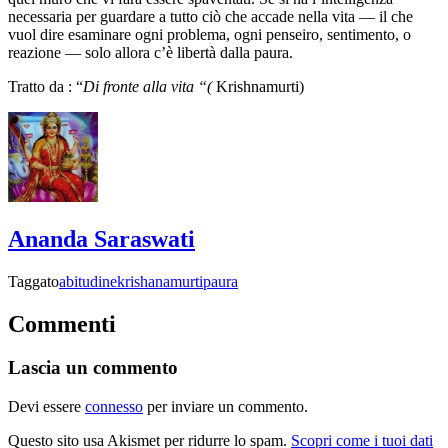
necessaria per guardare a tutto ciò che accade nella vita — il che
vuol dire esaminare ogni problema, ogni penseiro, sentimento, o
reazione — solo allora c’è libertà dalla paura.
Tratto da : “
Di fronte alla vita “(
Krishnamurti)
Ananda Saraswati
Taggato
abitudine
krishanamurti
paura
Commenti
Lascia un commento
Devi essere
connesso
per inviare un commento.
Questo sito usa Akismet per ridurre lo spam.
Scopri come i tuoi dati