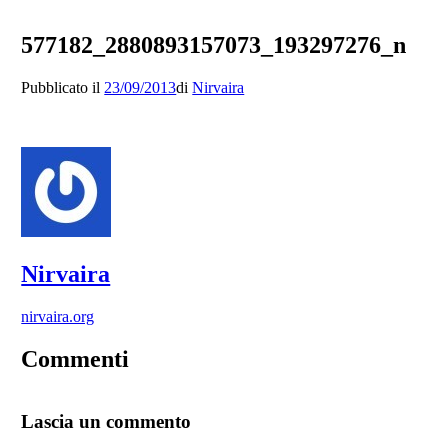
577182_2880893157073_193297276_n
Pubblicato il
23/09/2013
di
Nirvaira
Nirvaira
nirvaira.org
Commenti
Lascia un commento