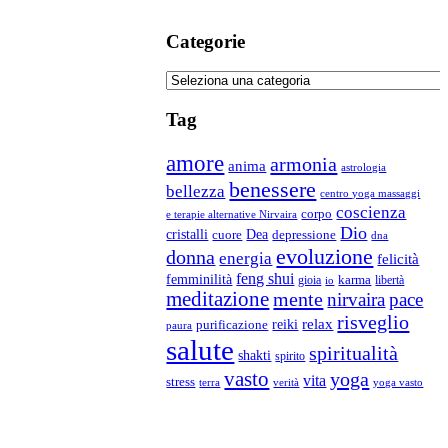
Categorie
Categorie
Tag
amore
armonia
anima
astrologia
benessere
bellezza
centro yoga massaggi
coscienza
corpo
e terapie alternative Nirvaira
Dio
Dea
cristalli
cuore
depressione
dna
evoluzione
donna
energia
felicità
feng shui
femminilità
gioia
karma
libertà
io
meditazione
mente
nirvaira
pace
risveglio
relax
reiki
purificazione
paura
salute
spiritualità
shakti
spirito
vasto
yoga
vita
stress
terra
verità
yoga vasto