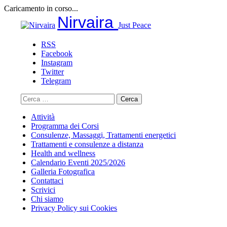
Caricamento in corso...
Salta
Nirvaira
Just Peace
al
contenuto
RSS
Facebook
Instagram
Twitter
Telegram
Ricerca
per:
Attività
Programma dei Corsi
Consulenze, Massaggi, Trattamenti energetici
Trattamenti e consulenze a distanza
Health and wellness
Calendario Eventi 2025/2026
Galleria Fotografica
Contattaci
Scrivici
Chi siamo
Privacy Policy sui Cookies