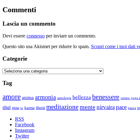
Commenti
Lascia un commento
Devi essere
connesso
per inviare un commento.
Questo sito usa Akismet per ridurre lo spam.
Scopri come i tuoi dati 
Categorie
Categorie
Tag
amore
benessere
armonia
bellezza
anima
astrologia
centro yoga m
meditazione
mente
nirvaira
pace
shui
p
gioia
karma
libertà
io
paura
RSS
Facebook
Instagram
Twitter