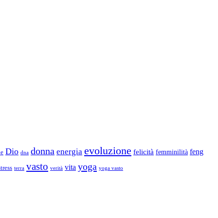
evoluzione
donna
Dio
energia
felicità
feng
femminilità
ne
dna
vasto
yoga
vita
stress
terra
verità
yoga vasto