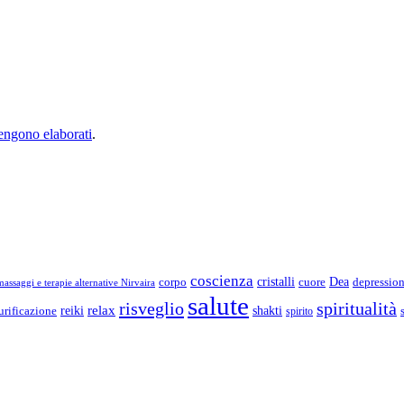
vengono elaborati
.
coscienza
Dea
corpo
cristalli
cuore
depressio
assaggi e terapie alternative Nirvaira
salute
risveglio
spiritualità
relax
reiki
shakti
urificazione
spirito