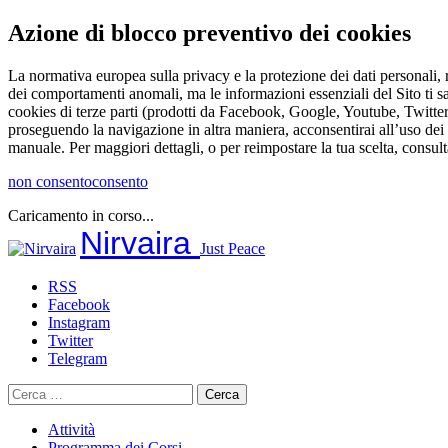
Azione di blocco preventivo dei cookies
La normativa europea sulla privacy e la protezione dei dati personali, r
dei comportamenti anomali, ma le informazioni essenziali del Sito ti s
cookies di terze parti (prodotti da Facebook, Google, Youtube, Twitter 
proseguendo la navigazione in altra maniera, acconsentirai all’uso dei 
manuale. Per maggiori dettagli, o per reimpostare la tua scelta, consult
non consento
consento
Caricamento in corso...
Salta
Nirvaira
Just Peace
al
contenuto
RSS
Facebook
Instagram
Twitter
Telegram
Ricerca
per:
Attività
Programma dei Corsi