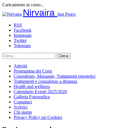
Caricamento in corso...
Salta
Nirvaira
Just Peace
al
contenuto
RSS
Facebook
Instagram
Twitter
Telegram
Ricerca
per:
Attività
Programma dei Corsi
Consulenze, Massaggi, Trattamenti energetici
Trattamenti e consulenze a distanza
Health and wellness
Calendario Eventi 2025/2026
Galleria Fotografica
Contattaci
Scrivici
Chi siamo
Privacy Policy sui Cookies