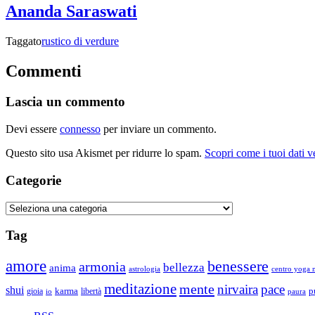
Ananda Saraswati
Taggato
rustico di verdure
Commenti
Lascia un commento
Devi essere
connesso
per inviare un commento.
Questo sito usa Akismet per ridurre lo spam.
Scopri come i tuoi dati 
Categorie
Categorie
Tag
amore
benessere
armonia
bellezza
anima
astrologia
centro yoga m
meditazione
mente
nirvaira
pace
shui
p
gioia
karma
libertà
io
paura