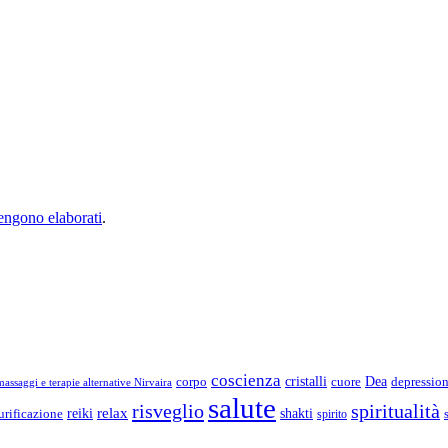
vengono elaborati
.
coscienza
Dea
corpo
cristalli
cuore
depressio
assaggi e terapie alternative Nirvaira
salute
risveglio
spiritualità
relax
reiki
shakti
urificazione
spirito