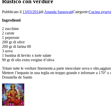
Rustico con verdure
Pubblicato il
13/03/2014
di
Ananda Saraswati
Categorie:
Cucina ayurve
Ingredienti
2 zucchine
2 carote
1 peperone
200 gr di olive
200 gr di farina 00
3 uova
1 bustina di lievito x torte salate
90 gr di olio extra vergine d’oliva
Tritare tutte le verdure finemente,a parte mescolare uova e olio,aggiunge
Mettere l’impasto in una teglia nn troppo grande e infornare a 170° x 
Donatella de Santis