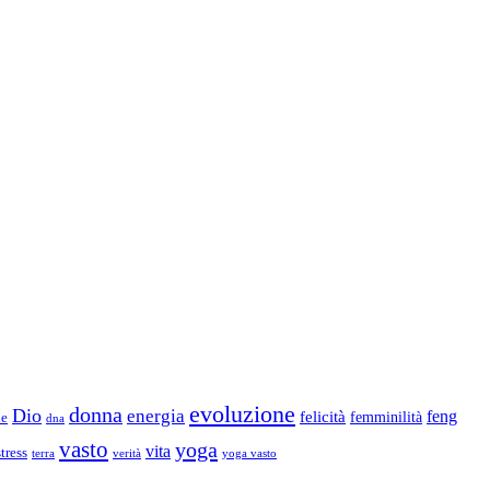
evoluzione
donna
Dio
energia
felicità
feng
femminilità
ne
dna
vasto
yoga
vita
stress
terra
verità
yoga vasto