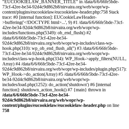
"EUCOOKIELAW_BANNER_TITLE" in /data/6/6/66fe5bde-
73cf-42ee-be34-92d4c9d862b8/nirvaira.org/web/wopr/wp-
content/plugins/eucookielaw/eucookielaw-header.php:758 Stack
trace: #0 [internal function]: EUCookieLawHeader-
>buffering('<!DOCTYPE html>...', 9) #1 /data/6/6/66fe5bde-73cf-
42ee-be34-92d4c9d862b8/nirvaira.org/web/wopr/wp-
includes/functions.php(5349): ob_end_flush() #2
/data/6/6/66fe5bde-73cf-42ee-be34-
92d4c9d862b8/nirvaira.org/web/wopr/wp-includes/class-wp-
hook.php(310): wp_ob_end_flush_all('') #3 /data/6/6/66fe5bde-
73cf-42ee-be34-92d4c9d862b8/nirvaira.org/web/wopr/wp-
includes/class-wp-hook.php(334): WP_Hook->apply_filters(NULL,
Array) #4 /data/6/6/66fe5bde-73cf-42ee-be34-
92d4c9d862b8/nirvaira.org/web/wopr/wp-includes/plugin.php(517):
WP_Hook->do_action(Array) #5 /data/6/6/66fe5bde-73cf-42ee-
be34-92d4c9d862b8/nirvaira.org/web/wopr/wp-
includes/load.php(1252): do_action('shutdown') #6 [internal
function]: shutdown_action_hook() #7 {main} thrown in
/data/6/6/66fe5bde-73cf-42ee-be34-
92d4c9d862b8/nirvaira.org/web/wopr/wp-
content/plugins/eucookielaw/eucookielaw-header.php
on line
758