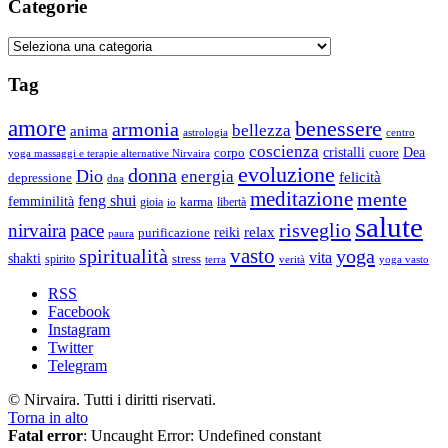
Categorie
Categorie
Tag
amore
benessere
armonia
bellezza
anima
astrologia
centro
coscienza
Dea
corpo
cristalli
cuore
yoga massaggi e terapie alternative Nirvaira
evoluzione
donna
Dio
energia
felicità
depressione
dna
meditazione
mente
feng shui
femminilità
gioia
karma
libertà
io
salute
risveglio
nirvaira
pace
relax
reiki
purificazione
paura
vasto
spiritualità
yoga
vita
shakti
spirito
stress
terra
verità
yoga vasto
RSS
Facebook
Instagram
Twitter
Telegram
© Nirvaira. Tutti i diritti riservati.
Torna in alto
Fatal error
: Uncaught Error: Undefined constant