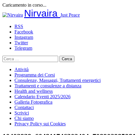
Caricamento in corso...
Salta
Nirvaira
Just Peace
al
contenuto
RSS
Facebook
Instagram
Twitter
Telegram
Ricerca
per:
Attività
Programma dei Corsi
Consulenze, Massaggi, Trattamenti energetici
Trattamenti e consulenze a distanza
Health and wellness
Calendario Eventi 2025/2026
Galleria Fotografica
Contattaci
Scrivici
Chi siamo
Privacy Policy sui Cookies