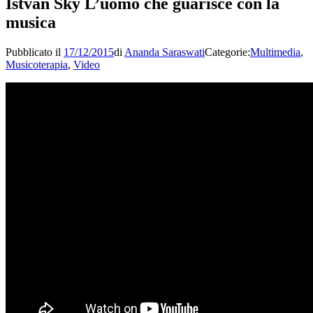
Istvan Sky L’uomo che guarisce con la
musica
Pubblicato il
17/12/2015
di
Ananda Saraswati
Categorie:
Multimedia
,
Musicoterapia
,
Video