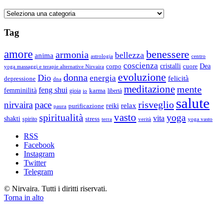
Categorie
Tag
amore
benessere
armonia
bellezza
anima
astrologia
centro
coscienza
Dea
corpo
cristalli
cuore
yoga massaggi e terapie alternative Nirvaira
evoluzione
donna
Dio
energia
felicità
depressione
dna
meditazione
mente
feng shui
femminilità
gioia
karma
libertà
io
salute
risveglio
nirvaira
pace
relax
reiki
purificazione
paura
vasto
spiritualità
yoga
vita
shakti
spirito
stress
terra
verità
yoga vasto
RSS
Facebook
Instagram
Twitter
Telegram
© Nirvaira. Tutti i diritti riservati.
Torna in alto