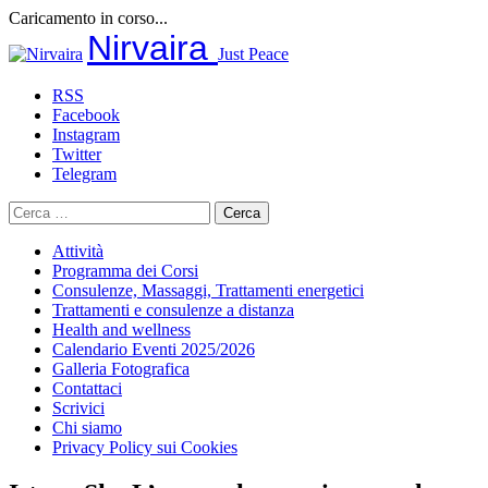
Caricamento in corso...
Salta
Nirvaira
Just Peace
al
contenuto
RSS
Facebook
Instagram
Twitter
Telegram
Ricerca
per:
Attività
Programma dei Corsi
Consulenze, Massaggi, Trattamenti energetici
Trattamenti e consulenze a distanza
Health and wellness
Calendario Eventi 2025/2026
Galleria Fotografica
Contattaci
Scrivici
Chi siamo
Privacy Policy sui Cookies