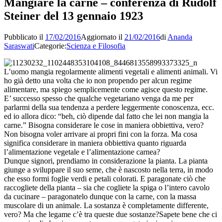
Mangiare la carne – conferenza di Rudolf
Steiner del 13 gennaio 1923
Pubblicato il
17/02/2016
Aggiornato il
21/02/2016
di
Ananda
Saraswati
Categorie:
Scienza e Filosofia
L’uomo mangia regolarmente alimenti vegetali e alimenti animali. Vi
ho già detto una volta che io non propendo per alcun regime
alimentare, ma spiego semplicemente come agisce questo regime.
E’ successo spesso che qualche vegetariano venga da me per
parlarmi della sua tendenza a perdere leggermente conoscenza, ecc.
ed io allora dico: “beh, ciò dipende dal fatto che lei non mangia la
carne.” Bisogna considerare le cose in maniera obbiettiva, vero?
Non bisogna voler arrivare ai propri fini con la forza. Ma cosa
significa considerare in maniera obbiettiva quanto riguarda
l’alimentazione vegetale e l’alimentazione carnea?
Dunque signori, prendiamo in considerazione la pianta. La pianta
giunge a sviluppare il suo seme, che è nascosto nella terra, in modo
che esso formi foglie verdi e petali colorati. E paragonate ciò che
raccogliete della pianta – sia che cogliete la spiga o l’intero cavolo
da cucinare – paragonatelo dunque con la carne, con la massa
muscolare di un animale. La sostanza è completamente differente,
vero? Ma che legame c’è tra queste due sostanze?Sapete bene che ci