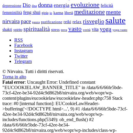
evoluzione
donna
Dio
energia
felicità
depressione
dna
meditazione
mente
feng shui
femminilità
gioia
karma
libertà
io
salute
risveglio
nirvaira
pace
relax
reiki
purificazione
paura
vasto
spiritualità
yoga
vita
shakti
spirito
stress
terra
verità
yoga vasto
RSS
Facebook
Instagram
Twitter
Telegram
© Nirvaira. Tutti i diritti riservati.
Torna in alto
Fatal error
: Uncaught Error: Undefined constant
"EUCOOKIELAW_BANNER_TITLE" in /data/6/6/66fe5bde-
73cf-42ee-be34-92d4c9d862b8/nirvaira.org/web/wopr/wp-
content/plugins/eucookielaw/eucookielaw-header.php:758 Stack
trace: #0 [internal function]: EUCookieLawHeader-
>buffering('<!DOCTYPE html>...', 9) #1 /data/6/6/66fe5bde-73cf-
42ee-be34-92d4c9d862b8/nirvaira.org/web/wopr/wp-
includes/functions.php(5349): ob_end_flush() #2
/data/6/6/66fe5bde-73cf-42ee-be34-
92d4c9d862b8/nirvaira.org/web/wopr/wp-includes/class-wp-