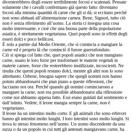
diventerebbero degli essere terribilmente focosi e scatenati. Pensate
solamente che i cavalli confermano già questo fatto: diventano
focosi alla minima quantità di carne che gli si dà; si eccitano perché
non sono abituati all’alimentazione carnea. Bene, Signori, tutto ciò
non è senza riferimento all’uomo. La storia ci insegna una cosa
molto interessante, e cioè che una buona parte della popolazione
asiatica, è strettamente vegetariana. Quei popoli sono in effetti degli
esseri dolci e poco bellicosi.
È solo a partire dal Medio Oriente, che si comincia a mangiare la
carne ed è proprio là che cominciò il furore guerrafondaio.
Ciò si spiega col fatto che, quei popoli asiatici che non mangiano
carne, usano le loro forze per trasformare le materie vegetali in
materie carnee, forze che resterebbero inutilizzate, incoscienti. Ne
risulta che questi popoli restano dolci, mentre gli altri non lo sono
altrettanto. Orbene, bisogna sapere che quegli uomini non hanno
potuto abbandonarsi che pian piano a queste riflessioni, che
facciamo noi ora. Perché quando gli uomini cominciarono a
mangiare la carne, non era possibile abbandonarsi alla riflessione
come noi abbiamo appena fatto. Essi erano guidati dal sentimento e
dall’istinto. Vedete, il leone mangia sempre la carne, non è
vegetariano.
Il leone ha un intestino molto corto. E gli animali che sono erbivori
hanno gli intestini molto lunghi. I loro intestini sono molto lunghi. Si
trova lo stesso fenomeno nell’uomo. Un uomo discendente da una
razza o da un popolo in cui tutti gli antenati mangiavano carne, ha