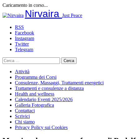
Caricamento in corso...
Salta
Nirvaira
Just Peace
al
contenuto
RSS
Facebook
Instagram
Twitter
Telegram
Ricerca
per:
Attività
Programma dei Corsi
Consulenze, Massaggi, Trattamenti energetici
Trattamenti e consulenze a distanza
Health and wellness
Calendario Eventi 2025/2026
Galleria Fotografica
Contattaci
Scrivici
Chi siamo
Privacy Policy sui Cookies