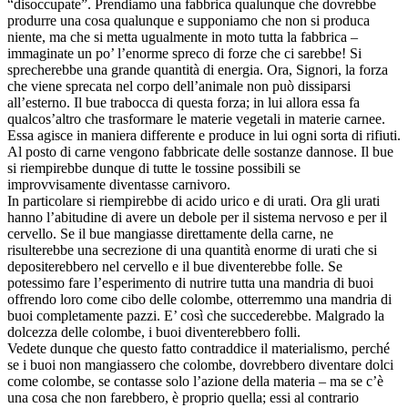
“disoccupate”. Prendiamo una fabbrica qualunque che dovrebbe
produrre una cosa qualunque e supponiamo che non si produca
niente, ma che si metta ugualmente in moto tutta la fabbrica –
immaginate un po’ l’enorme spreco di forze che ci sarebbe! Si
sprecherebbe una grande quantità di energia. Ora, Signori, la forza
che viene sprecata nel corpo dell’animale non può dissiparsi
all’esterno. Il bue trabocca di questa forza; in lui allora essa fa
qualcos’altro che trasformare le materie vegetali in materie carnee.
Essa agisce in maniera differente e produce in lui ogni sorta di rifiuti.
Al posto di carne vengono fabbricate delle sostanze dannose. Il bue
si riempirebbe dunque di tutte le tossine possibili se
improvvisamente diventasse carnivoro.
In particolare si riempirebbe di acido urico e di urati. Ora gli urati
hanno l’abitudine di avere un debole per il sistema nervoso e per il
cervello. Se il bue mangiasse direttamente della carne, ne
risulterebbe una secrezione di una quantità enorme di urati che si
depositerebbero nel cervello e il bue diventerebbe folle. Se
potessimo fare l’esperimento di nutrire tutta una mandria di buoi
offrendo loro come cibo delle colombe, otterremmo una mandria di
buoi completamente pazzi. E’ così che succederebbe. Malgrado la
dolcezza delle colombe, i buoi diventerebbero folli.
Vedete dunque che questo fatto contraddice il materialismo, perché
se i buoi non mangiassero che colombe, dovrebbero diventare dolci
come colombe, se contasse solo l’azione della materia – ma se c’è
una cosa che non farebbero, è proprio quella; essi al contrario