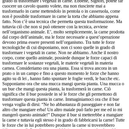
grado di trasformare i vegetali in carne. Ebbene, Signori, potete far
cuocere un cavolo quanto volete, ma non riuscirete mai a
trasformarlo in carne mettendolo in pentola o in casseruola, come
non è possibile trasformare in carne la torta che abbiamo appena
fatto. Non c’è una tecnica che permetta questa trasformazione. Ma
tuttavia ciò che non si può ottenere con la tecnica, avviene
nell’organismo animale. E’, molto semplicemente, la carne prodotta
dal corpo dell’animale, ma le forze necessarie a quest’operazione
devono prima essere presenti nell’organismo. Tra tutte le forze
tecnologiche di cui disponiamo, non ci sono quelle in grado di
trasformare i vegetali in carne. Non ne abbiamo. Anche il nostro
corpo, come quello animale, possiede dunque le forze capaci di
trasformare le sostanze vegetali, le materie vegetali in materia
carnea. Consideriamo ora una pianta. Essa si trova ancora in un
prato o in un campo e fino a questo momento le forze che hanno
agito su di lei , hanno fatto spuntare le foglie verdi, le bacche etc.
Supponiamo ora che una mucca mangi questa pianta. Una mucca o
un bue che mangi questa pianta, la trasformerà in carne. Ciò
significa che il bue possiede in sé le forze che gli permettono di
trasformare questa pianta in carne. Immaginiamoci ora che il bue
venga voglia di dirsi: “Ne ho abbastanza di passeggiare e non far
altro che mangiare erba! Un altro maiale può farlo per me ed io mi
mangerò questo animale!” Dunque il bue si metterebbe a mangiare
la carne e tuttavia egli stesso è in grado di fabbricarsi la carne! Tutte
le forze che in lui potrebbero produrre la carne si troverebbero