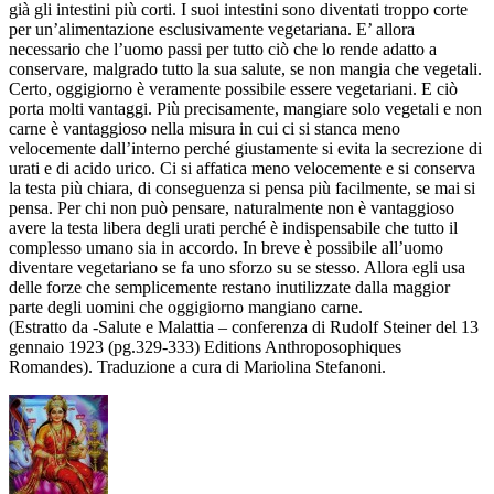
già gli intestini più corti. I suoi intestini sono diventati troppo corte
per un’alimentazione esclusivamente vegetariana. E’ allora
necessario che l’uomo passi per tutto ciò che lo rende adatto a
conservare, malgrado tutto la sua salute, se non mangia che vegetali.
Certo, oggigiorno è veramente possibile essere vegetariani. E ciò
porta molti vantaggi. Più precisamente, mangiare solo vegetali e non
carne è vantaggioso nella misura in cui ci si stanca meno
velocemente dall’interno perché giustamente si evita la secrezione di
urati e di acido urico. Ci si affatica meno velocemente e si conserva
la testa più chiara, di conseguenza si pensa più facilmente, se mai si
pensa. Per chi non può pensare, naturalmente non è vantaggioso
avere la testa libera degli urati perché è indispensabile che tutto il
complesso umano sia in accordo. In breve è possibile all’uomo
diventare vegetariano se fa uno sforzo su se stesso. Allora egli usa
delle forze che semplicemente restano inutilizzate dalla maggior
parte degli uomini che oggigiorno mangiano carne.
(Estratto da -Salute e Malattia – conferenza di Rudolf Steiner del 13
gennaio 1923 (pg.329-333) Editions Anthroposophiques
Romandes). Traduzione a cura di Mariolina Stefanoni.