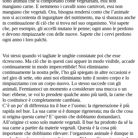
sono animali che si comportano come vegetariani, essi non
mangiano carne. E nemmeno i cavalli sono carnivori, essi non
mangiano che vegetali. Ora, bisogna rendersi conto che l’animale
non si accontenta di ingurgitare del nutrimento, ma si sbarazza anche
in continuazione di ciò che si trova nel suo organismo. Voi sapete
che, per esempio, gli uccelli mutano le penne; ogni anno le perdono
e devono rimpiazzarle con delle nuove. Sapete che i cervi perdono
ogni anno i loro palchi.
Voi stessi quando vi tagliate le unghie constatate poi che esse
ricrescono. Ma ciò che in questi casi appare in modo visibile, accade
continuamente in modo impercettibile! Noi eliminiamo
continuamente la nostra pelle, l’ho già spiegato in altre occasioni e
nel giro di sette, otto anni noi eliminiamo tutto il nostro corpo e lo
rimpiazziamo con un corpo nuovo. Lo stesso succede con gli
animali. Fermiamoci un momento a considerare una mucca o un
bue: ebbene, se voi lo prendete qualche anno più tardi, la carne che
lo costituisce è completamente cambiata.
C’è un po’ di differenza tra il bue e l’uomo; la rigenerazione è più
rapida nel bue. La sua carne si è dunque rigenerata; ma da che cosa
si origina questa carne? E’ questo che dobbiamo domandarci.
All’origine ci sono solo materie vegetali. Il bue ha prodotto da sé la
sua carne a partire da materie vegetali. Questa è la cosa più
importante che dobbiamo rilevare: l’organismo animale è dunque in