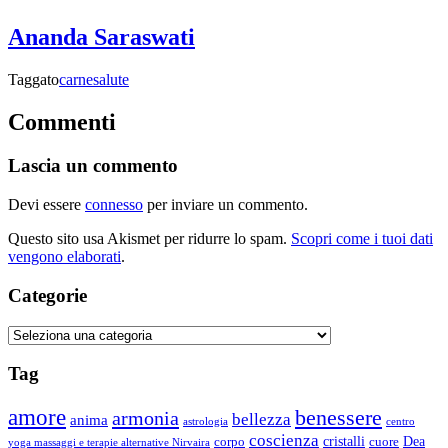
Ananda Saraswati
Taggato
carne
salute
Commenti
Lascia un commento
Devi essere
connesso
per inviare un commento.
Questo sito usa Akismet per ridurre lo spam.
Scopri come i tuoi dati
vengono elaborati
.
Categorie
Categorie
Tag
amore
benessere
armonia
bellezza
anima
astrologia
centro
coscienza
Dea
corpo
cristalli
cuore
yoga massaggi e terapie alternative Nirvaira