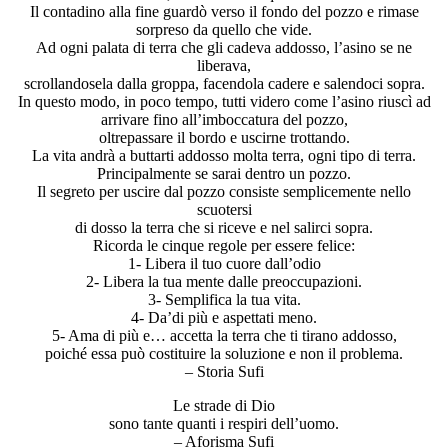
Il contadino alla fine guardò verso il fondo del pozzo e rimase
sorpreso da quello che vide.
Ad ogni palata di terra che gli cadeva addosso, l’asino se ne
liberava,
scrollandosela dalla groppa, facendola cadere e salendoci sopra.
In questo modo, in poco tempo, tutti videro come l’asino riuscì ad
arrivare fino all’imboccatura del pozzo,
oltrepassare il bordo e uscirne trottando.
La vita andrà a buttarti addosso molta terra, ogni tipo di terra.
Principalmente se sarai dentro un pozzo.
Il segreto per uscire dal pozzo consiste semplicemente nello
scuotersi
di dosso la terra che si riceve e nel salirci sopra.
Ricorda le cinque regole per essere felice:
1- Libera il tuo cuore dall’odio
2- Libera la tua mente dalle preoccupazioni.
3- Semplifica la tua vita.
4- Da’di più e aspettati meno.
5- Ama di più e… accetta la terra che ti tirano addosso,
poiché essa può costituire la soluzione e non il problema.
– Storia Sufi
Le strade di Dio
sono tante quanti i respiri dell’uomo.
– Aforisma Sufi