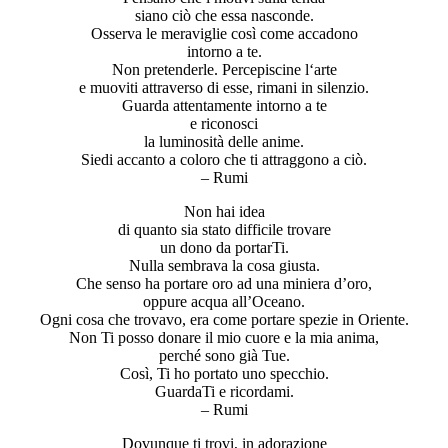
siano ciò che essa nasconde.
Osserva le meraviglie così come accadono
intorno a te.
Non pretenderle. Percepiscine l‘arte
e muoviti attraverso di esse, rimani in silenzio.
Guarda attentamente intorno a te
e riconosci
la luminosità delle anime.
Siedi accanto a coloro che ti attraggono a ciò.
– Rumi
Non hai idea
di quanto sia stato difficile trovare
un dono da portarTi.
Nulla sembrava la cosa giusta.
Che senso ha portare oro ad una miniera d’oro,
oppure acqua all’Oceano.
Ogni cosa che trovavo, era come portare spezie in Oriente.
Non Ti posso donare il mio cuore e la mia anima,
perché sono già Tue.
Così, Ti ho portato uno specchio.
GuardaTi e ricordami.
– Rumi
Dovunque ti trovi, in adorazione