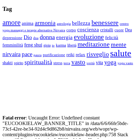
Tag
amore
benessere
armonia
bellezza
anima
astrologia
centro
coscienza
Dea
corpo
cristalli
cuore
yoga massaggi e terapie alternative Nirvaira
evoluzione
donna
Dio
energia
felicità
depressione
dna
meditazione
mente
feng shui
femminilità
gioia
karma
libertà
io
salute
risveglio
nirvaira
pace
relax
reiki
purificazione
paura
vasto
spiritualità
yoga
vita
shakti
spirito
stress
terra
verità
yoga vasto
Fatal error
: Uncaught Error: Undefined constant
"EUCOOKIELAW_BANNER_TITLE" in /data/6/6/66fe5bde-
73cf-42ee-be34-92d4c9d862b8/nirvaira.org/web/wopr/wp-
content/plugins/eucookielaw/eucookielaw-header.php:758 Stack