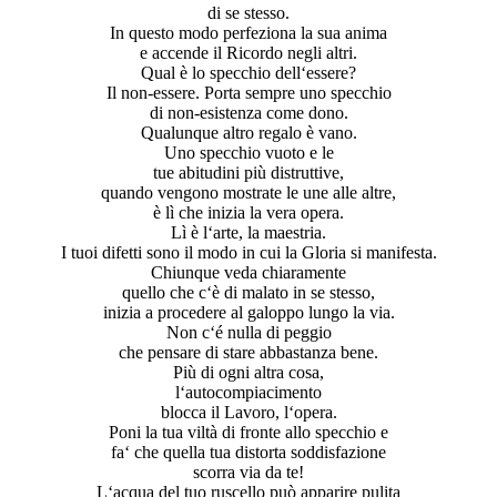
di se stesso.
In questo modo perfeziona la sua anima
e accende il Ricordo negli altri.
Qual è lo specchio dell‘essere?
Il non-essere. Porta sempre uno specchio
di non-esistenza come dono.
Qualunque altro regalo è vano.
Uno specchio vuoto e le
tue abitudini più distruttive,
quando vengono mostrate le une alle altre,
è lì che inizia la vera opera.
Lì è l‘arte, la maestria.
I tuoi difetti sono il modo in cui la Gloria si manifesta.
Chiunque veda chiaramente
quello che c‘è di malato in se stesso,
inizia a procedere al galoppo lungo la via.
Non c‘é nulla di peggio
che pensare di stare abbastanza bene.
Più di ogni altra cosa,
l‘autocompiacimento
blocca il Lavoro, l‘opera.
Poni la tua viltà di fronte allo specchio e
fa‘ che quella tua distorta soddisfazione
scorra via da te!
L‘acqua del tuo ruscello può apparire pulita