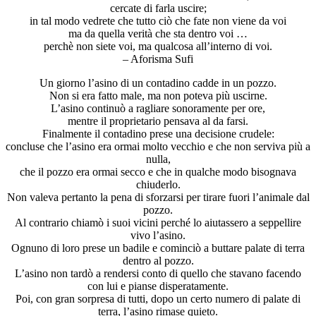
cercate di farla uscire;
in tal modo vedrete che tutto ciò che fate non viene da voi
ma da quella verità che sta dentro voi …
perchè non siete voi, ma qualcosa all’interno di voi.
– Aforisma Sufi
Un giorno l’asino di un contadino cadde in un pozzo.
Non si era fatto male, ma non poteva più uscirne.
L’asino continuò a ragliare sonoramente per ore,
mentre il proprietario pensava al da farsi.
Finalmente il contadino prese una decisione crudele:
concluse che l’asino era ormai molto vecchio e che non serviva più a
nulla,
che il pozzo era ormai secco e che in qualche modo bisognava
chiuderlo.
Non valeva pertanto la pena di sforzarsi per tirare fuori l’animale dal
pozzo.
Al contrario chiamò i suoi vicini perché lo aiutassero a seppellire
vivo l’asino.
Ognuno di loro prese un badile e cominciò a buttare palate di terra
dentro al pozzo.
L’asino non tardò a rendersi conto di quello che stavano facendo
con lui e pianse disperatamente.
Poi, con gran sorpresa di tutti, dopo un certo numero di palate di
terra, l’asino rimase quieto.