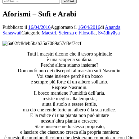
per:
Aforismi – Sufi e Arabi
Pubblicato il
16/04/2016
Aggiornato il
16/04/2016
di
Ananda
Saraswati
Categorie:
Maestri
,
Scienza e Filosofia
,
Svādhyāya
Tutti i maestri dicono che il tesoro spirituale
è una scoperta solitària.
Perché allora stiamo insieme?
Domandò uno dei discepoli al maestro sufi Nasrudin.
Voi state insieme perché un bosco
è sempre più forte di un albero solitario.
Rispose Nasrudin.
Il bosco mantiene l’umidità dell’aria,
resiste meglio alla tempesta,
aiuta il suolo a essere fertile,
ma ciò che rende forte un albero è la sua radice.
E la radice di una pianta non può aiutare
nessun’altra pianta a crescere.
Stare insieme nello stesso proposito,
e lasciare che ciascuno cresca alla propria maniera:
è questo il cammino di coloro che desiderano comunicare con Dio.