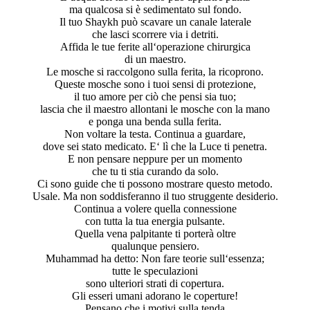
ma qualcosa si è sedimentato sul fondo.
Il tuo Shaykh può scavare un canale laterale
che lasci scorrere via i detriti.
Affida le tue ferite all‘operazione chirurgica
di un maestro.
Le mosche si raccolgono sulla ferita, la ricoprono.
Queste mosche sono i tuoi sensi di protezione,
il tuo amore per ciò che pensi sia tuo;
lascia che il maestro allontani le mosche con la mano
e ponga una benda sulla ferita.
Non voltare la testa. Continua a guardare,
dove sei stato medicato. E‘ lì che la Luce ti penetra.
E non pensare neppure per un momento
che tu ti stia curando da solo.
Ci sono guide che ti possono mostrare questo metodo.
Usale. Ma non soddisferanno il tuo struggente desiderio.
Continua a volere quella connessione
con tutta la tua energia pulsante.
Quella vena palpitante ti porterà oltre
qualunque pensiero.
Muhammad ha detto: Non fare teorie sull‘essenza;
tutte le speculazioni
sono ulteriori strati di copertura.
Gli esseri umani adorano le coperture!
Pensano che i motivi sulla tenda