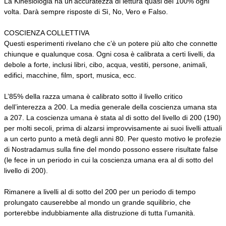
La Kinesiologia ha un’accuratezza di lettura quasi del 100% ogni
volta. Darà sempre risposte di Sì, No, Vero e Falso.
COSCIENZA COLLETTIVA
Questi esperimenti rivelano che c’è un potere più alto che connette
chiunque e qualunque cosa. Ogni cosa è calibrata a certi livelli, da
debole a forte, inclusi libri, cibo, acqua, vestiti, persone, animali,
edifici, macchine, film, sport, musica, ecc.
L’85% della razza umana è calibrato sotto il livello critico
dell’interezza a 200. La media generale della coscienza umana sta
a 207. La coscienza umana è stata al di sotto del livello di 200 (190)
per molti secoli, prima di alzarsi improvvisamente ai suoi livelli attuali
a un certo punto a metà degli anni 80. Per questo motivo le profezie
di Nostradamus sulla fine del mondo possono essere risultate false
(le fece in un periodo in cui la coscienza umana era al di sotto del
livello di 200).
Rimanere a livelli al di sotto del 200 per un periodo di tempo
prolungato causerebbe al mondo un grande squilibrio, che
porterebbe indubbiamente alla distruzione di tutta l’umanità.