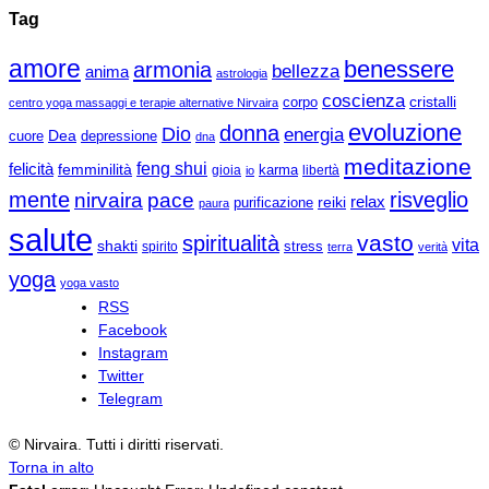
Tag
amore
benessere
armonia
bellezza
anima
astrologia
coscienza
cristalli
corpo
centro yoga massaggi e terapie alternative Nirvaira
evoluzione
donna
Dio
energia
Dea
cuore
depressione
dna
meditazione
felicità
feng shui
femminilità
gioia
karma
libertà
io
mente
risveglio
nirvaira
pace
relax
reiki
purificazione
paura
salute
vasto
spiritualità
vita
shakti
spirito
stress
terra
verità
yoga
yoga vasto
RSS
Facebook
Instagram
Twitter
Telegram
© Nirvaira. Tutti i diritti riservati.
Torna in alto