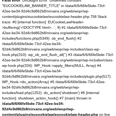
Fatal error
: Uncaught Error: Undefined constant
"EUCOOKIELAW_BANNER_TITLE" in /data/6/6/66fe5bde-73cf-
42ee-be34-92d4c9d862b8/nirvaira.org/web/wopr/wp-
content/plugins/eucookielaw/eucookielaw-header.php:758 Stack
trace: #0 [internal function]: EUCookieLawHeader-
>buffering('<!DOCTYPE html>...', 9) #1 /data/6/6/66fe5bde-73cf-
42ee-be34-92d4c9d862b8/nirvaira.org/web/wopr/wp-
includes/functions.php(5349): ob_end_flush() #2
/data/6/6/66fe5bde-73cf-42ee-be34-
92d4c9d862b8/nirvaira.org/web/wopr/wp-includes/class-wp-
hook.php(310): wp_ob_end_flush_all('') #3 /data/6/6/66fe5bde-73cf-
42ee-be34-92d4c9d862b8/nirvaira.org/web/wopr/wp-includes/class-
wp-hook.php(334): WP_Hook->apply_filters(NULL, Array) #4
/data/6/6/66fe5bde-73cf-42ee-be34-
92d4c9d862b8/nirvaira.org/web/wopr/wp-includes/plugin.php(517):
WP_Hook->do_action(Array) #5 /data/6/6/66fe5bde-73cf-42ee-
be34-92d4c9d862b8/nirvaira.org/web/wopr/wp-
includes/load.php(1252): do_action('shutdown') #6 [internal
function]: shutdown_action_hook() #7 {main} thrown in
/data/6/6/66fe5bde-73cf-42ee-be34-
92d4c9d862b8/nirvaira.org/web/wopr/wp-
content/plugins/eucookielaw/eucookielaw-header.php
on line