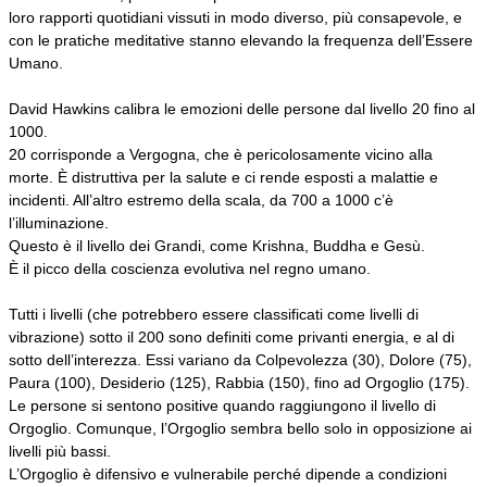
loro rapporti quotidiani vissuti in modo diverso, più consapevole, e
con le pratiche meditative stanno elevando la frequenza dell’Essere
Umano.
David Hawkins calibra le emozioni delle persone dal livello 20 fino al
1000.
20 corrisponde a Vergogna, che è pericolosamente vicino alla
morte. È distruttiva per la salute e ci rende esposti a malattie e
incidenti. All’altro estremo della scala, da 700 a 1000 c’è
l’illuminazione.
Questo è il livello dei Grandi, come Krishna, Buddha e Gesù.
È il picco della coscienza evolutiva nel regno umano.
Tutti i livelli (che potrebbero essere classificati come livelli di
vibrazione) sotto il 200 sono definiti come privanti energia, e al di
sotto dell’interezza. Essi variano da Colpevolezza (30), Dolore (75),
Paura (100), Desiderio (125), Rabbia (150), fino ad Orgoglio (175).
Le persone si sentono positive quando raggiungono il livello di
Orgoglio. Comunque, l’Orgoglio sembra bello solo in opposizione ai
livelli più bassi.
L’Orgoglio è difensivo e vulnerabile perché dipende a condizioni