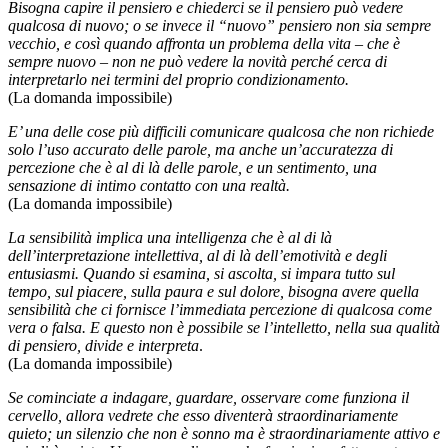
Bisogna capire il pensiero e chiederci se il pensiero può vedere
qualcosa di nuovo; o se invece il “nuovo” pensiero non sia sempre
vecchio, e così quando affronta un problema della vita – che è
sempre nuovo – non ne può vedere la novità perché cerca di
interpretarlo nei termini del proprio condizionamento.
(La domanda impossibile)
E’ una delle cose più difficili comunicare qualcosa che non richiede
solo l’uso accurato delle parole, ma anche un’accuratezza di
percezione che è al di là delle parole, e un sentimento, una
sensazione di intimo contatto con una realtà.
(La domanda impossibile)
La sensibilità implica una intelligenza che è al di là
dell’interpretazione intellettiva, al di là dell’emotività e degli
entusiasmi. Quando si esamina, si ascolta, si impara tutto sul
tempo, sul piacere, sulla paura e sul dolore, bisogna avere quella
sensibilità che ci fornisce l’immediata percezione di qualcosa come
vera o falsa. E questo non è possibile se l’intelletto, nella sua qualità
di pensiero, divide e interpreta
.
(La domanda impossibile)
Se cominciate a indagare, guardare, osservare come funziona il
cervello, allora vedrete che esso diventerà straordinariamente
quieto; un silenzio che non è sonno ma è straordinariamente attivo e