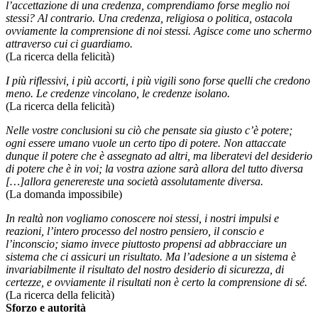
l’accettazione di una credenza, comprendiamo forse meglio noi
stessi? Al contrario. Una credenza, religiosa o politica, ostacola
ovviamente la comprensione di noi stessi. Agisce come uno schermo
attraverso cui ci guardiamo.
(La ricerca della felicità)
I più riflessivi, i più accorti, i più vigili sono forse quelli che credono
meno. Le credenze vincolano, le credenze isolano.
(La ricerca della felicità)
Nelle vostre conclusioni su ciò che pensate sia giusto c’è potere;
ogni essere umano vuole un certo tipo di potere. Non attaccate
dunque il potere che è assegnato ad altri, ma liberatevi del desiderio
di potere che è in voi; la vostra azione sarà allora del tutto diversa
[…]allora generereste una società assolutamente diversa.
(La domanda impossibile)
In realtà non vogliamo conoscere noi stessi, i nostri impulsi e
reazioni, l’intero processo del nostro pensiero, il conscio e
l’inconscio; siamo invece piuttosto propensi ad abbracciare un
sistema che ci assicuri un risultato. Ma l’adesione a un sistema è
invariabilmente il risultato del nostro desiderio di sicurezza, di
certezze, e ovviamente il risultati non è certo la comprensione di sé.
(La ricerca della felicità)
Sforzo e autorità