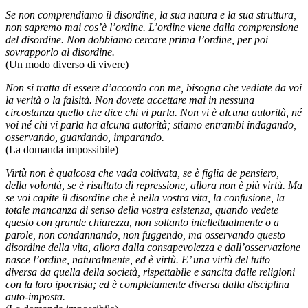
Se non comprendiamo il disordine, la sua natura e la sua struttura,
non sapremo mai cos’è l’ordine. L’ordine viene dalla comprensione
del disordine. Non dobbiamo cercare prima l’ordine, per poi
sovrapporlo al disordine.
(Un modo diverso di vivere)
Non si tratta di essere d’accordo con me, bisogna che vediate da voi
la verità o la falsità. Non dovete accettare mai in nessuna
circostanza quello che dice chi vi parla. Non vi è alcuna autorità, né
voi né chi vi parla ha alcuna autorità; stiamo entrambi indagando,
osservando, guardando, imparando.
(La domanda impossibile)
Virtù non è qualcosa che vada coltivata, se è figlia de pensiero,
della volontà, se è risultato di repressione, allora non è più virtù. Ma
se voi capite il disordine che è nella vostra vita, la confusione, la
totale mancanza di senso della vostra esistenza, quando vedete
questo con grande chiarezza, non soltanto intellettualmente o a
parole, non condannando, non fuggendo, ma osservando questo
disordine della vita, allora dalla consapevolezza e dall’osservazione
nasce l’ordine, naturalmente, ed è virtù. E’ una virtù del tutto
diversa da quella della società, rispettabile e sancita dalle religioni
con la loro ipocrisia; ed è completamente diversa dalla disciplina
auto-imposta.