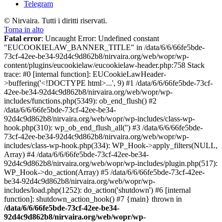
Telegram
© Nirvaira. Tutti i diritti riservati.
Torna in alto
Fatal error
: Uncaught Error: Undefined constant
"EUCOOKIELAW_BANNER_TITLE" in /data/6/6/66fe5bde-
73cf-42ee-be34-92d4c9d862b8/nirvaira.org/web/wopr/wp-
content/plugins/eucookielaw/eucookielaw-header.php:758 Stack
trace: #0 [internal function]: EUCookieLawHeader-
>buffering('<!DOCTYPE html>...', 9) #1 /data/6/6/66fe5bde-73cf-
42ee-be34-92d4c9d862b8/nirvaira.org/web/wopr/wp-
includes/functions.php(5349): ob_end_flush() #2
/data/6/6/66fe5bde-73cf-42ee-be34-
92d4c9d862b8/nirvaira.org/web/wopr/wp-includes/class-wp-
hook.php(310): wp_ob_end_flush_all('') #3 /data/6/6/66fe5bde-
73cf-42ee-be34-92d4c9d862b8/nirvaira.org/web/wopr/wp-
includes/class-wp-hook.php(334): WP_Hook->apply_filters(NULL,
Array) #4 /data/6/6/66fe5bde-73cf-42ee-be34-
92d4c9d862b8/nirvaira.org/web/wopr/wp-includes/plugin.php(517):
WP_Hook->do_action(Array) #5 /data/6/6/66fe5bde-73cf-42ee-
be34-92d4c9d862b8/nirvaira.org/web/wopr/wp-
includes/load.php(1252): do_action('shutdown') #6 [internal
function]: shutdown_action_hook() #7 {main} thrown in
/data/6/6/66fe5bde-73cf-42ee-be34-
92d4c9d862b8/nirvaira.org/web/wopr/wp-