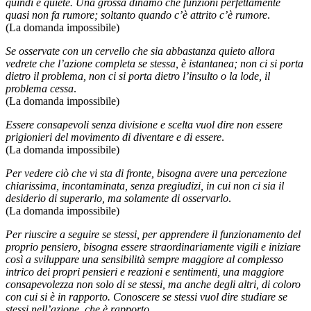
quindi è quiete. Una grossa dinamo che funzioni perfettamente
quasi non fa rumore; soltanto quando c’è attrito c’è rumore
.
(La domanda impossibile)
Se osservate con un cervello che sia abbastanza quieto allora
vedrete che l’azione completa se stessa, è istantanea; non ci si porta
dietro il problema, non ci si porta dietro l’insulto o la lode, il
problema cessa
.
(La domanda impossibile)
Essere consapevoli senza divisione e scelta vuol dire non essere
prigionieri del movimento di diventare e di essere
.
(La domanda impossibile)
Per vedere ciò che vi sta di fronte, bisogna avere una percezione
chiarissima, incontaminata, senza pregiudizi, in cui non ci sia il
desiderio di superarlo, ma solamente di osservarlo
.
(La domanda impossibile)
Per riuscire a seguire se stessi, per apprendere il funzionamento del
proprio pensiero, bisogna essere straordinariamente vigili e iniziare
così a sviluppare una sensibilità sempre maggiore al complesso
intrico dei propri pensieri e reazioni e sentimenti, una maggiore
consapevolezza non solo di se stessi, ma anche degli altri, di coloro
con cui si è in rapporto. Conoscere se stessi vuol dire studiare se
stessi nell’azione, che è rapporto
.