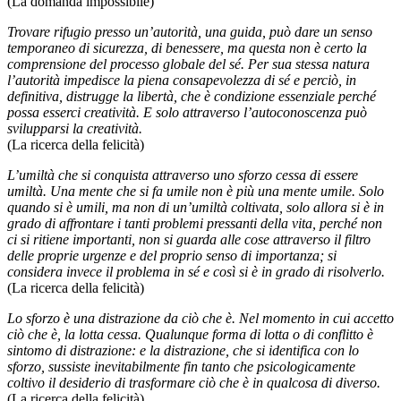
(La domanda impossibile)
Trovare rifugio presso un’autorità, una guida, può dare un senso
temporaneo di sicurezza, di benessere, ma questa non è certo la
comprensione del processo globale del sé. Per sua stessa natura
l’autorità impedisce la piena consapevolezza di sé e perciò, in
definitiva, distrugge la libertà, che è condizione essenziale perché
possa esserci creatività. E solo attraverso l’autoconoscenza può
svilupparsi la creatività.
(La ricerca della felicità)
L’umiltà che si conquista attraverso uno sforzo cessa di essere
umiltà. Una mente che si fa umile non è più una mente umile. Solo
quando si è umili, ma non di un’umiltà coltivata, solo allora si è in
grado di affrontare i tanti problemi pressanti della vita, perché non
ci si ritiene importanti, non si guarda alle cose attraverso il filtro
delle proprie urgenze e del proprio senso di importanza; si
considera invece il problema in sé e così si è in grado di risolverlo.
(La ricerca della felicità)
Lo sforzo è una distrazione da ciò che è. Nel momento in cui accetto
ciò che è, la lotta cessa. Qualunque forma di lotta o di conflitto è
sintomo di distrazione: e la distrazione, che si identifica con lo
sforzo, sussiste inevitabilmente fin tanto che psicologicamente
coltivo il desiderio di trasformare ciò che è in qualcosa di diverso.
(La ricerca della felicità)