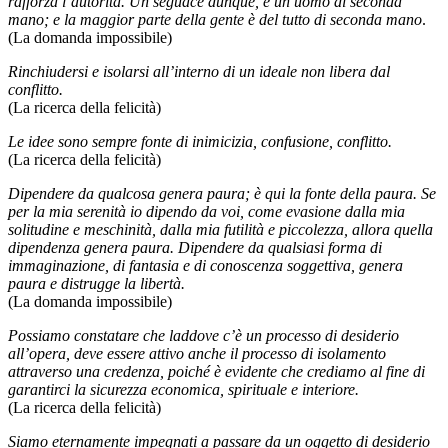
rafforza l’autorità. Un seguace dunque, è un uomo di seconda
mano; e la maggior parte della gente è del tutto di seconda mano
.
(La domanda impossibile)
Rinchiudersi e isolarsi all’interno di un ideale non libera dal
conflitto.
(La ricerca della felicità)
Le idee sono sempre fonte di inimicizia, confusione, conflitto.
(La ricerca della felicità)
Dipendere da qualcosa genera paura; è qui la fonte della paura. Se
per la mia serenità io dipendo da voi, come evasione dalla mia
solitudine e meschinità, dalla mia futilità e piccolezza, allora quella
dipendenza genera paura. Dipendere da qualsiasi forma di
immaginazione, di fantasia e di conoscenza soggettiva, genera
paura e distrugge la libertà.
(La domanda impossibile)
Possiamo constatare che laddove c’è un processo di desiderio
all’opera, deve essere attivo anche il processo di isolamento
attraverso una credenza, poiché è evidente che crediamo al fine di
garantirci la sicurezza economica, spirituale e interiore.
(La ricerca della felicità)
Siamo eternamente impegnati a passare da un oggetto di desiderio