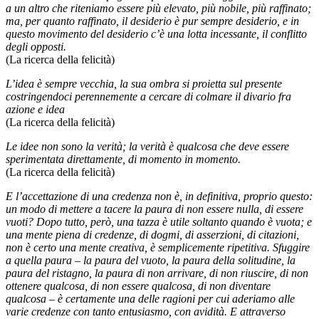
a un altro che riteniamo essere più elevato, più nobile, più raffinato;
ma, per quanto raffinato, il desiderio è pur sempre desiderio, e in
questo movimento del desiderio c’è una lotta incessante, il conflitto
degli opposti.
(La ricerca della felicità)
L’idea è sempre vecchia, la sua ombra si proietta sul presente
costringendoci perennemente a cercare di colmare il divario fra
azione e idea
(La ricerca della felicità)
Le idee non sono la verità; la verità è qualcosa che deve essere
sperimentata direttamente, di momento in momento.
(La ricerca della felicità)
E l’accettazione di una credenza non è, in definitiva, proprio questo:
un modo di mettere a tacere la paura di non essere nulla, di essere
vuoti? Dopo tutto, però, una tazza è utile soltanto quando è vuota; e
una mente piena di credenze, di dogmi, di asserzioni, di citazioni,
non è certo una mente creativa, è semplicemente ripetitiva. Sfuggire
a quella paura – la paura del vuoto, la paura della solitudine, la
paura del ristagno, la paura di non arrivare, di non riuscire, di non
ottenere qualcosa, di non essere qualcosa, di non diventare
qualcosa – è certamente una delle ragioni per cui aderiamo alle
varie credenze con tanto entusiasmo, con avidità. E attraverso