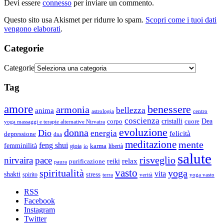
Devi essere
connesso
per inviare un commento.
Questo sito usa Akismet per ridurre lo spam.
Scopri come i tuoi dati
vengono elaborati
.
Categorie
Categorie
Tag
amore
benessere
armonia
bellezza
anima
astrologia
centro
coscienza
Dea
corpo
cristalli
cuore
yoga massaggi e terapie alternative Nirvaira
evoluzione
donna
Dio
energia
felicità
depressione
dna
meditazione
mente
feng shui
femminilità
gioia
karma
libertà
io
salute
risveglio
nirvaira
pace
relax
reiki
purificazione
paura
vasto
spiritualità
yoga
vita
shakti
spirito
stress
terra
verità
yoga vasto
RSS
Facebook
Instagram
Twitter