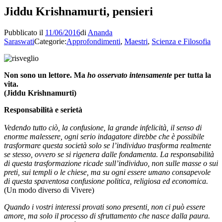
Jiddu Krishnamurti, pensieri
Pubblicato il
11/06/2016
di
Ananda
Saraswati
Categorie:
Approfondimenti
,
Maestri
,
Scienza e Filosofia
Non sono un lettore. Ma
ho osservato intensamente
per tutta la
vita.
(Jiddu Krishnamurti)
Responsabilità e serietà
Vedendo tutto ciò, la confusione, la grande infelicità, il senso di
enorme malessere, ogni serio indagatore direbbe che è possibile
trasformare questa società solo se l’individuo trasforma realmente
se stesso, ovvero se si rigenera dalle fondamenta. La responsabilità
di questa trasformazione ricade sull’individuo, non sulle masse o sui
preti, sui templi o le chiese, ma su ogni essere umano consapevole
di questa spaventosa confusione politica, religiosa ed economica.
(Un modo diverso di Vivere)
Quando i vostri interessi provati sono presenti, non ci può essere
amore, ma solo il processo di sfruttamento che nasce dalla paura.