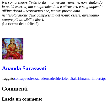
Nel comprendere l’interiorità – non esclusivamente, non rifiutando
la realtà esterna, ma comprendendola e attraverso essa giungendo
all’interiorità – scopriremo che, mentre procediamo
nell’esplorazione delle complessità del nostro essere, diventiamo
sempre più sensibili e liberi.
(La ricerca della felicità)
Ananda Saraswati
Taggato
consapevolezza
credenza
desiderio
felicità
krishnamurti
libertà
pa
Commenti
Lascia un commento