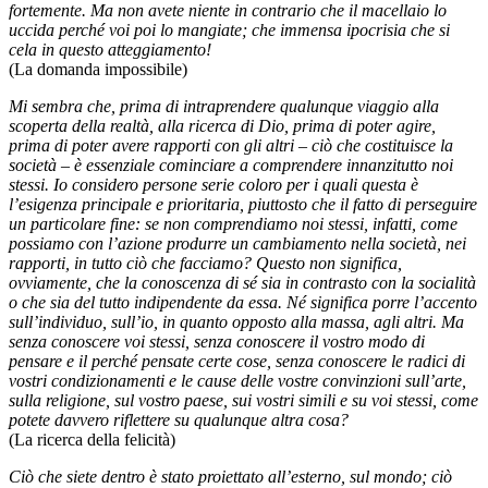
fortemente. Ma non avete niente in contrario che il macellaio lo
uccida perché voi poi lo mangiate; che immensa ipocrisia che si
cela in questo atteggiamento!
(La domanda impossibile)
Mi sembra che, prima di intraprendere qualunque viaggio alla
scoperta della realtà, alla ricerca di Dio, prima di poter agire,
prima di poter avere rapporti con gli altri – ciò che costituisce la
società – è essenziale cominciare a comprendere innanzitutto noi
stessi. Io considero persone serie coloro per i quali questa è
l’esigenza principale e prioritaria, piuttosto che il fatto di perseguire
un particolare fine: se non comprendiamo noi stessi, infatti, come
possiamo con l’azione produrre un cambiamento nella società, nei
rapporti, in tutto ciò che facciamo? Questo non significa,
ovviamente, che la conoscenza di sé sia in contrasto con la socialità
o che sia del tutto indipendente da essa. Né significa porre l’accento
sull’individuo, sull’io, in quanto opposto alla massa, agli altri. Ma
senza conoscere voi stessi, senza conoscere il vostro modo di
pensare e il perché pensate certe cose, senza conoscere le radici di
vostri condizionamenti e le cause delle vostre convinzioni sull’arte,
sulla religione, sul vostro paese, sui vostri simili e su voi stessi, come
potete davvero riflettere su qualunque altra cosa?
(La ricerca della felicità)
Ciò che siete dentro è stato proiettato all’esterno, sul mondo; ciò