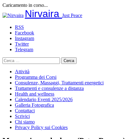
Caricamento in corso...
Salta
Nirvaira
Just Peace
al
contenuto
RSS
Facebook
Instagram
Twitter
Telegram
Ricerca
per:
Attività
Programma dei Corsi
Consulenze, Massaggi, Trattamenti energetici
Trattamenti e consulenze a distanza
Health and wellness
Calendario Eventi 2025/2026
Galleria Fotografica
Contattaci
Scrivici
Chi siamo
Privacy Policy sui Cookies