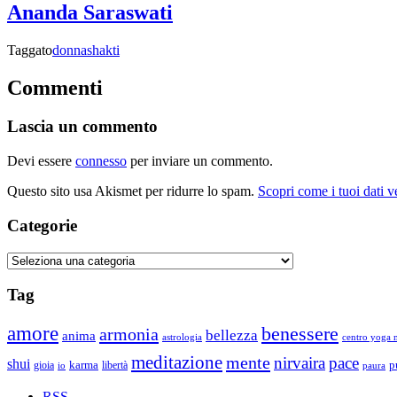
Ananda Saraswati
Taggato
donna
shakti
Commenti
Lascia un commento
Devi essere
connesso
per inviare un commento.
Questo sito usa Akismet per ridurre lo spam.
Scopri come i tuoi dati 
Categorie
Categorie
Tag
amore
benessere
armonia
bellezza
anima
astrologia
centro yoga m
meditazione
mente
nirvaira
pace
shui
p
gioia
karma
libertà
io
paura
RSS