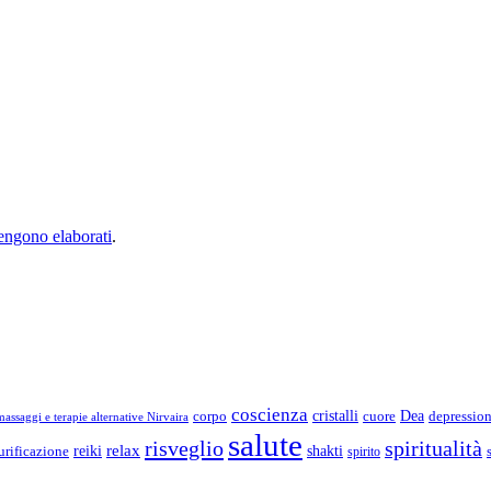
vengono elaborati
.
coscienza
Dea
corpo
cristalli
cuore
depressio
assaggi e terapie alternative Nirvaira
salute
risveglio
spiritualità
relax
reiki
shakti
urificazione
spirito