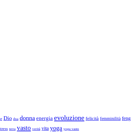
evoluzione
donna
Dio
energia
felicità
feng
femminilità
ne
dna
vasto
yoga
vita
stress
terra
verità
yoga vasto