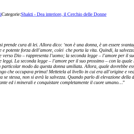
i
Categorie:
Shakti - Dea interiore, il Cerchio delle Donne
i prende cura di lei. Allora dico: ‘non è una donna, è un essere svanta
le e potente forza dell’amore, colei che porta la vita.
Quindi, la salvez
ore verso Dio – rappresenta l’uomo; la seconda legge – l’amore per il 
e leggi. La seconda legge – l’amore per il suo prossimo – con la quale l
 particolar modo da questa donna umiliata. Allora, quale dovrebbe esser
go che occupava prima! Mettetela al livello in cui era all’origine e ve
a se stessa, non si avrà la salvezza.
Quando parlo di elevazione della d
 piante ed i minerali e conquistare completamente il cuore umano…
”