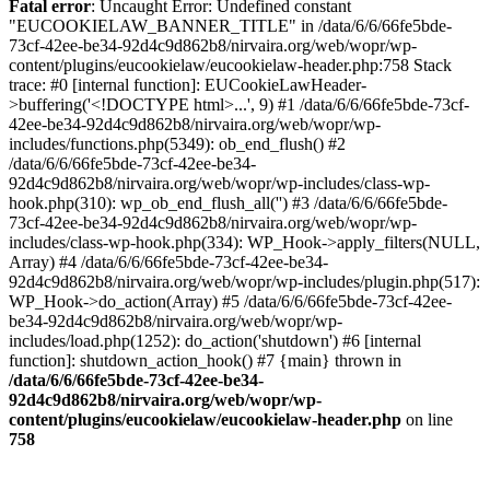
Fatal error
: Uncaught Error: Undefined constant
"EUCOOKIELAW_BANNER_TITLE" in /data/6/6/66fe5bde-
73cf-42ee-be34-92d4c9d862b8/nirvaira.org/web/wopr/wp-
content/plugins/eucookielaw/eucookielaw-header.php:758 Stack
trace: #0 [internal function]: EUCookieLawHeader-
>buffering('<!DOCTYPE html>...', 9) #1 /data/6/6/66fe5bde-73cf-
42ee-be34-92d4c9d862b8/nirvaira.org/web/wopr/wp-
includes/functions.php(5349): ob_end_flush() #2
/data/6/6/66fe5bde-73cf-42ee-be34-
92d4c9d862b8/nirvaira.org/web/wopr/wp-includes/class-wp-
hook.php(310): wp_ob_end_flush_all('') #3 /data/6/6/66fe5bde-
73cf-42ee-be34-92d4c9d862b8/nirvaira.org/web/wopr/wp-
includes/class-wp-hook.php(334): WP_Hook->apply_filters(NULL,
Array) #4 /data/6/6/66fe5bde-73cf-42ee-be34-
92d4c9d862b8/nirvaira.org/web/wopr/wp-includes/plugin.php(517):
WP_Hook->do_action(Array) #5 /data/6/6/66fe5bde-73cf-42ee-
be34-92d4c9d862b8/nirvaira.org/web/wopr/wp-
includes/load.php(1252): do_action('shutdown') #6 [internal
function]: shutdown_action_hook() #7 {main} thrown in
/data/6/6/66fe5bde-73cf-42ee-be34-
92d4c9d862b8/nirvaira.org/web/wopr/wp-
content/plugins/eucookielaw/eucookielaw-header.php
on line
758