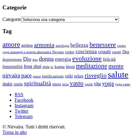
Categorie
Categorie
Tag
amore
benessere
armonia
bellezza
anima
astrologia
centro
coscienza
Dea
corpo
cristalli
cuore
yoga massaggi e terapie alternative Nirvaira
evoluzione
donna
Dio
energia
felicità
depressione
dna
meditazione
mente
feng shui
femminilità
gioia
karma
libertà
io
salute
risveglio
nirvaira
pace
relax
reiki
purificazione
paura
vasto
spiritualità
yoga
vita
shakti
spirito
stress
terra
verità
yoga vasto
RSS
Facebook
Instagram
Twitter
Telegram
© Nirvaira. Tutti i diritti riservati.
Torna in alto