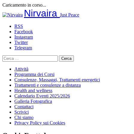
Caricamento in corso...
Salta
Nirvaira
Just Peace
al
contenuto
RSS
Facebook
Instagram
Twitter
Telegram
Ricerca
per:
Attività
Programma dei Corsi
Consulenze, Massaggi, Trattamenti energetici
Trattamenti e consulenze a distanza
Health and wellness
Calendario Eventi 2025/2026
Galleria Fotografica
Contattaci
Scrivici
Chi siamo
Privacy Policy sui Cookies