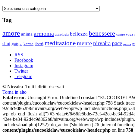
Categorie
Tag
amore
benessere
armonia
bellezza
anima
astrologia
centro yoga m
meditazione
mente
nirvaira
pace
shui
p
gioia
karma
libertà
io
paura
RSS
Facebook
Instagram
Twitter
Telegram
© Nirvaira. Tutti i diritti riservati.
Torna in alto
Fatal error
: Uncaught Error: Undefined constant "EUCOOKIELAW
content/plugins/eucookielaw/eucookielaw-header.php:758 Stack trac
92d4c9d862b8/nirvaira.org/web/wopr/wp-includes/functions.php(534
wp_ob_end_flush_all('') #3 /data/6/6/66fe5bde-73cf-42ee-be34-92d
42ee-be34-92d4c9d862b8/nirvaira.org/web/wopr/wp-includes/plugin
includes/load.php(1252): do_action('shutdown') #6 [internal functi
content/plugins/eucookielaw/eucookielaw-header.php
on line
758