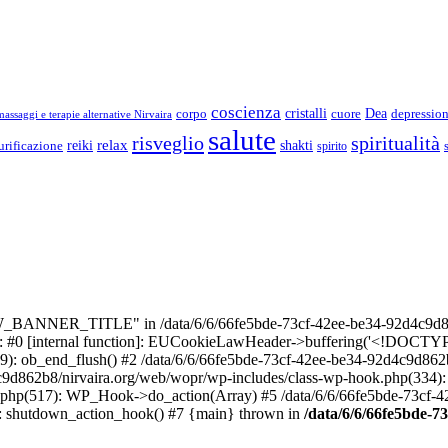
coscienza
Dea
corpo
cristalli
cuore
depressio
assaggi e terapie alternative Nirvaira
salute
risveglio
spiritualità
relax
reiki
shakti
urificazione
spirito
_BANNER_TITLE" in /data/6/6/66fe5bde-73cf-42ee-be34-92d4c9d86
e: #0 [internal function]: EUCookieLawHeader->buffering('<!DOCTYPE 
9): ob_end_flush() #2 /data/6/6/66fe5bde-73cf-42ee-be34-92d4c9d862
4c9d862b8/nirvaira.org/web/wopr/wp-includes/class-wp-hook.php(334)
.php(517): WP_Hook->do_action(Array) #5 /data/6/6/66fe5bde-73cf-
on]: shutdown_action_hook() #7 {main} thrown in
/data/6/6/66fe5bde-