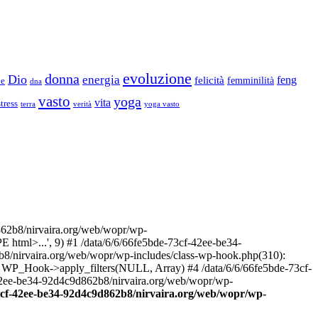
evoluzione
donna
Dio
energia
felicità
feng
femminilità
ne
dna
vasto
yoga
vita
stress
terra
verità
yoga vasto
2b8/nirvaira.org/web/wopr/wp-
html>...', 9) #1 /data/6/6/66fe5bde-73cf-42ee-be34-
b8/nirvaira.org/web/wopr/wp-includes/class-wp-hook.php(310):
: WP_Hook->apply_filters(NULL, Array) #4 /data/6/6/66fe5bde-73cf-
42ee-be34-92d4c9d862b8/nirvaira.org/web/wopr/wp-
73cf-42ee-be34-92d4c9d862b8/nirvaira.org/web/wopr/wp-