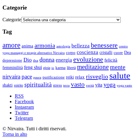
Categorie
Categorie
Tag
amore
benessere
armonia
bellezza
anima
astrologia
centro
coscienza
Dea
corpo
cristalli
cuore
yoga massaggi e terapie alternative Nirvaira
evoluzione
donna
Dio
energia
felicità
depressione
dna
meditazione
mente
feng shui
femminilità
gioia
karma
libertà
io
salute
risveglio
nirvaira
pace
relax
reiki
purificazione
paura
vasto
spiritualità
yoga
vita
shakti
spirito
stress
terra
verità
yoga vasto
RSS
Facebook
Instagram
Twitter
Telegram
© Nirvaira. Tutti i diritti riservati.
Torna in alto