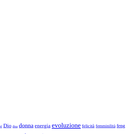
evoluzione
donna
Dio
energia
felicità
feng
femminilità
ne
dna