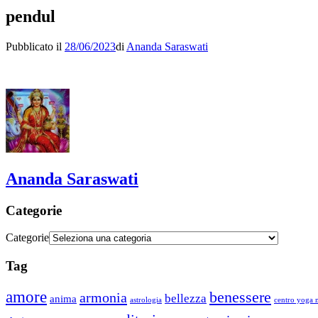
pendul
Pubblicato il
28/06/2023
di
Ananda Saraswati
Ananda Saraswati
Categorie
Categorie
Tag
amore
benessere
armonia
bellezza
anima
astrologia
centro yoga m