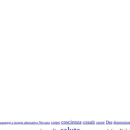
coscienza
Dea
corpo
cristalli
cuore
depressio
assaggi e terapie alternative Nirvaira
salute