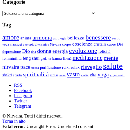
Categorie
Categorie
Tag
amore
benessere
armonia
bellezza
anima
astrologia
centro
coscienza
Dea
corpo
cristalli
cuore
yoga massaggi e terapie alternative Nirvaira
evoluzione
donna
Dio
energia
felicità
depressione
dna
meditazione
mente
feng shui
femminilità
gioia
karma
libertà
io
salute
risveglio
nirvaira
pace
relax
reiki
purificazione
paura
vasto
spiritualità
yoga
vita
shakti
spirito
stress
terra
verità
yoga vasto
RSS
Facebook
Instagram
Twitter
Telegram
© Nirvaira. Tutti i diritti riservati.
Torna in alto
Fatal error
: Uncaught Error: Undefined constant