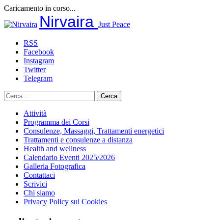
Caricamento in corso...
Salta
Nirvaira
Just Peace
al
contenuto
RSS
Facebook
Instagram
Twitter
Telegram
Ricerca
per:
Attività
Programma dei Corsi
Consulenze, Massaggi, Trattamenti energetici
Trattamenti e consulenze a distanza
Health and wellness
Calendario Eventi 2025/2026
Galleria Fotografica
Contattaci
Scrivici
Chi siamo
Privacy Policy sui Cookies