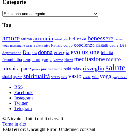
Categorie
Categorie
Tag
amore
benessere
armonia
bellezza
anima
astrologia
centro
coscienza
Dea
corpo
cristalli
cuore
yoga massaggi e terapie alternative Nirvaira
evoluzione
donna
Dio
energia
felicità
depressione
dna
meditazione
mente
feng shui
femminilità
gioia
karma
libertà
io
salute
risveglio
nirvaira
pace
relax
reiki
purificazione
paura
vasto
spiritualità
yoga
vita
shakti
spirito
stress
terra
verità
yoga vasto
RSS
Facebook
Instagram
Twitter
Telegram
© Nirvaira. Tutti i diritti riservati.
Torna in alto
Fatal error
: Uncaught Error: Undefined constant