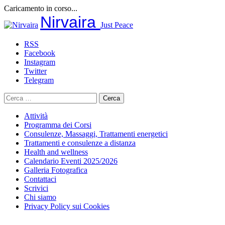
Caricamento in corso...
Salta
Nirvaira
Just Peace
al
contenuto
RSS
Facebook
Instagram
Twitter
Telegram
Ricerca
per:
Attività
Programma dei Corsi
Consulenze, Massaggi, Trattamenti energetici
Trattamenti e consulenze a distanza
Health and wellness
Calendario Eventi 2025/2026
Galleria Fotografica
Contattaci
Scrivici
Chi siamo
Privacy Policy sui Cookies