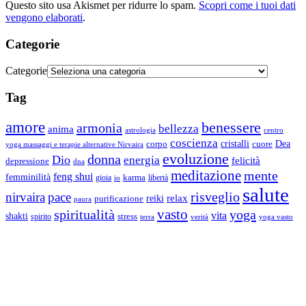
Questo sito usa Akismet per ridurre lo spam.
Scopri come i tuoi dati
vengono elaborati
.
Categorie
Categorie
Tag
amore
benessere
armonia
bellezza
anima
astrologia
centro
coscienza
Dea
corpo
cristalli
cuore
yoga massaggi e terapie alternative Nirvaira
evoluzione
donna
Dio
energia
felicità
depressione
dna
meditazione
mente
feng shui
femminilità
gioia
karma
libertà
io
salute
risveglio
nirvaira
pace
relax
reiki
purificazione
paura
vasto
spiritualità
yoga
vita
shakti
spirito
stress
terra
verità
yoga vasto