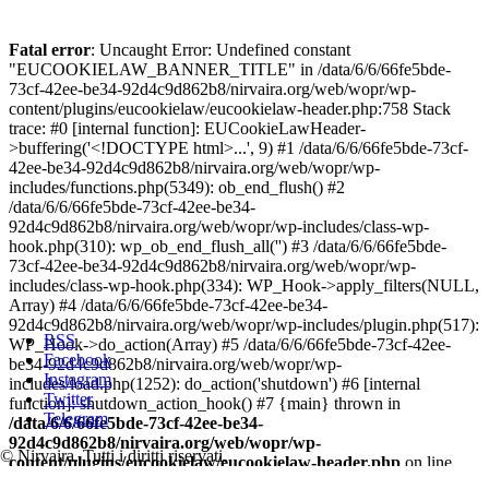
Fatal error
: Uncaught Error: Undefined constant
"EUCOOKIELAW_BANNER_TITLE" in /data/6/6/66fe5bde-
73cf-42ee-be34-92d4c9d862b8/nirvaira.org/web/wopr/wp-
content/plugins/eucookielaw/eucookielaw-header.php:758 Stack
trace: #0 [internal function]: EUCookieLawHeader-
>buffering('<!DOCTYPE html>...', 9) #1 /data/6/6/66fe5bde-73cf-
42ee-be34-92d4c9d862b8/nirvaira.org/web/wopr/wp-
includes/functions.php(5349): ob_end_flush() #2
/data/6/6/66fe5bde-73cf-42ee-be34-
92d4c9d862b8/nirvaira.org/web/wopr/wp-includes/class-wp-
hook.php(310): wp_ob_end_flush_all('') #3 /data/6/6/66fe5bde-
73cf-42ee-be34-92d4c9d862b8/nirvaira.org/web/wopr/wp-
includes/class-wp-hook.php(334): WP_Hook->apply_filters(NULL,
Array) #4 /data/6/6/66fe5bde-73cf-42ee-be34-
92d4c9d862b8/nirvaira.org/web/wopr/wp-includes/plugin.php(517):
RSS
WP_Hook->do_action(Array) #5 /data/6/6/66fe5bde-73cf-42ee-
Facebook
be34-92d4c9d862b8/nirvaira.org/web/wopr/wp-
Instagram
includes/load.php(1252): do_action('shutdown') #6 [internal
Twitter
function]: shutdown_action_hook() #7 {main} thrown in
Telegram
/data/6/6/66fe5bde-73cf-42ee-be34-
92d4c9d862b8/nirvaira.org/web/wopr/wp-
© Nirvaira. Tutti i diritti riservati.
content/plugins/eucookielaw/eucookielaw-header.php
on line
758