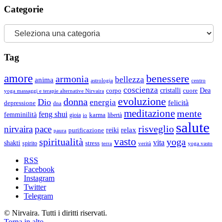
Categorie
Categorie
Tag
amore
benessere
armonia
bellezza
anima
astrologia
centro
coscienza
Dea
corpo
cristalli
cuore
yoga massaggi e terapie alternative Nirvaira
evoluzione
donna
Dio
energia
felicità
depressione
dna
meditazione
mente
feng shui
femminilità
gioia
karma
libertà
io
salute
risveglio
nirvaira
pace
relax
reiki
purificazione
paura
vasto
spiritualità
yoga
vita
shakti
spirito
stress
terra
verità
yoga vasto
RSS
Facebook
Instagram
Twitter
Telegram
© Nirvaira. Tutti i diritti riservati.
Torna in alto