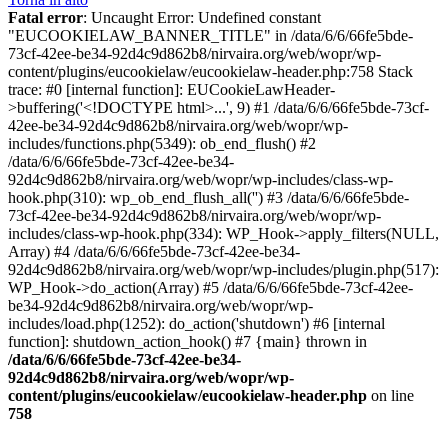
Fatal error
: Uncaught Error: Undefined constant
"EUCOOKIELAW_BANNER_TITLE" in /data/6/6/66fe5bde-
73cf-42ee-be34-92d4c9d862b8/nirvaira.org/web/wopr/wp-
content/plugins/eucookielaw/eucookielaw-header.php:758 Stack
trace: #0 [internal function]: EUCookieLawHeader-
>buffering('<!DOCTYPE html>...', 9) #1 /data/6/6/66fe5bde-73cf-
42ee-be34-92d4c9d862b8/nirvaira.org/web/wopr/wp-
includes/functions.php(5349): ob_end_flush() #2
/data/6/6/66fe5bde-73cf-42ee-be34-
92d4c9d862b8/nirvaira.org/web/wopr/wp-includes/class-wp-
hook.php(310): wp_ob_end_flush_all('') #3 /data/6/6/66fe5bde-
73cf-42ee-be34-92d4c9d862b8/nirvaira.org/web/wopr/wp-
includes/class-wp-hook.php(334): WP_Hook->apply_filters(NULL,
Array) #4 /data/6/6/66fe5bde-73cf-42ee-be34-
92d4c9d862b8/nirvaira.org/web/wopr/wp-includes/plugin.php(517):
WP_Hook->do_action(Array) #5 /data/6/6/66fe5bde-73cf-42ee-
be34-92d4c9d862b8/nirvaira.org/web/wopr/wp-
includes/load.php(1252): do_action('shutdown') #6 [internal
function]: shutdown_action_hook() #7 {main} thrown in
/data/6/6/66fe5bde-73cf-42ee-be34-
92d4c9d862b8/nirvaira.org/web/wopr/wp-
content/plugins/eucookielaw/eucookielaw-header.php
on line
758