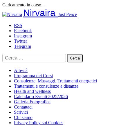
Caricamento in corso...
Salta
Nirvaira
Just Peace
al
contenuto
RSS
Facebook
Instagram
Twitter
Telegram
Ricerca
per:
Attività
Programma dei Corsi
Consulenze, Massaggi, Trattamenti energetici
Trattamenti e consulenze a distanza
Health and wellness
Calendario Eventi 2025/2026
Galleria Fotografica
Contattaci
Scrivici
Chi siamo
Privacy Policy sui Cookies