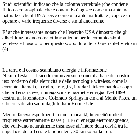
Studi scientifici indicano che la colonna vertebrale (che contiene
fluido cerebrospinale che è conduttivo) agisce come una antenna
naturale e che il DNA serve come una antenna frattale , capace di
operare a varie frequenze diverse e simultaneamente
E’ anche interessante notare che l’esercito USA dimostrò che gli
alberi funzionano come ottime antenne per le comunicazioni
wireless e li usarono per questo scopo durante la Guerra del Vietnam
(4)
La terra e il cosmo scambiano energia e informazione
Nikola Tesla – il fisico le cui invenzioni sono alla base del nostro
uso moderno della elettricità e delle tecnologie wireless, come la
corrente alternata, la radio, i raggi x, il radar il telecomando- scoprì
che la Terra riceve, immagazzina e trasmette energia. Nel 1899
costrui un laboratorio a Colorado Springs in cima al Monte Pikes, un
sito considerato sacro dagli Indiani Hopi e Ute
Mentre faceva esperimenti in quella località, intercettò onde di
frequenze estremamente basse (ELF) di energia elettromagnetica,
che venivano naturalmente trasmesse all’intero della cavità tra la
superficie della Terra e la ionosfera, 80 km sopra la Terra.