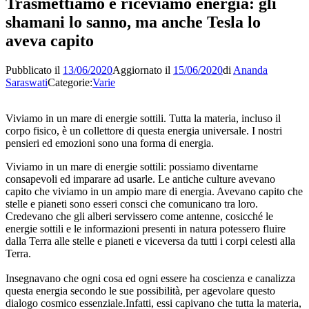
Trasmettiamo e riceviamo energia: gli
shamani lo sanno, ma anche Tesla lo
aveva capito
Pubblicato il
13/06/2020
Aggiornato il
15/06/2020
di
Ananda
Saraswati
Categorie:
Varie
Viviamo in un mare di energie sottili. Tutta la materia, incluso il
corpo fisico, è un collettore di questa energia universale. I nostri
pensieri ed emozioni sono una forma di energia.
Viviamo in un mare di energie sottili: possiamo diventarne
consapevoli ed imparare ad usarle. Le antiche culture avevano
capito che viviamo in un ampio mare di energia. Avevano capito che
stelle e pianeti sono esseri consci che comunicano tra loro.
Credevano che gli alberi servissero come antenne, cosicché le
energie sottili e le informazioni presenti in natura potessero fluire
dalla Terra alle stelle e pianeti e viceversa da tutti i corpi celesti alla
Terra.
Insegnavano che ogni cosa ed ogni essere ha coscienza e canalizza
questa energia secondo le sue possibilità, per agevolare questo
dialogo cosmico essenziale.Infatti, essi capivano che tutta la materia,