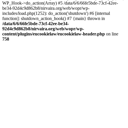
WP_Hook->do_action(Array) #5 /data/6/6/66fe5bde-73cf-42ee-
be34-92d4c9d862b8/nirvaira.org/web/wopr/wp-
includes/load.php(1252): do_action('shutdown') #6 [internal
function]: shutdown_action_hook() #7 {main} thrown in
/data/6/6/66fe5bde-73cf-42ee-be34-
92d4c9d862b8/nirvaira.org/web/wopr/wp-
content/plugins/eucookielaw/eucookielaw-header.php
on line
758