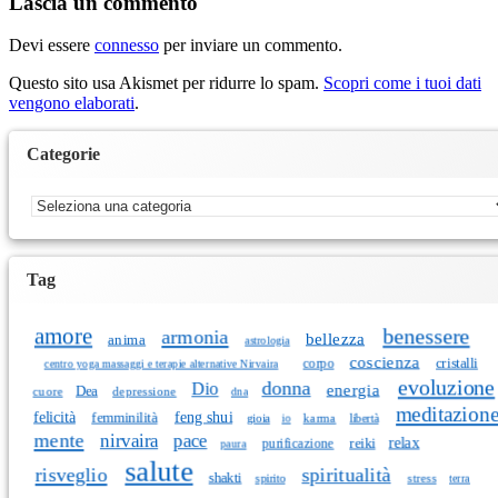
Lascia un commento
Devi essere
connesso
per inviare un commento.
Questo sito usa Akismet per ridurre lo spam.
Scopri come i tuoi dati
vengono elaborati
.
Categorie
Categorie
Tag
amore
benessere
armonia
bellezza
anima
astrologia
coscienza
corpo
cristalli
centro yoga massaggi e terapie alternative Nirvaira
evoluzione
donna
Dio
energia
Dea
cuore
depressione
dna
meditazion
felicità
feng shui
femminilità
gioia
karma
libertà
io
mente
nirvaira
pace
relax
reiki
purificazione
paura
salute
risveglio
spiritualità
shakti
spirito
stress
terra