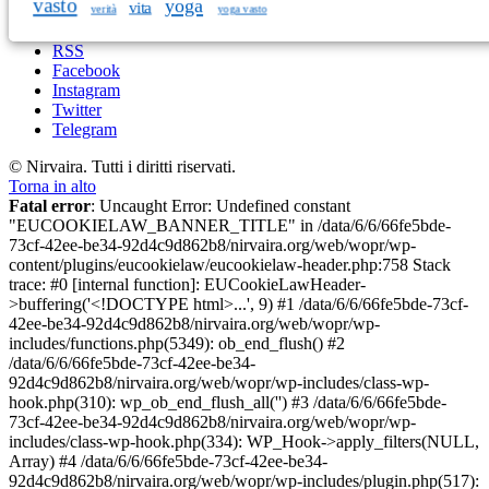
vasto
yoga
vita
verità
yoga vasto
RSS
Facebook
Instagram
Twitter
Telegram
© Nirvaira. Tutti i diritti riservati.
Torna in alto
Fatal error
: Uncaught Error: Undefined constant
"EUCOOKIELAW_BANNER_TITLE" in /data/6/6/66fe5bde-
73cf-42ee-be34-92d4c9d862b8/nirvaira.org/web/wopr/wp-
content/plugins/eucookielaw/eucookielaw-header.php:758 Stack
trace: #0 [internal function]: EUCookieLawHeader-
>buffering('<!DOCTYPE html>...', 9) #1 /data/6/6/66fe5bde-73cf-
42ee-be34-92d4c9d862b8/nirvaira.org/web/wopr/wp-
includes/functions.php(5349): ob_end_flush() #2
/data/6/6/66fe5bde-73cf-42ee-be34-
92d4c9d862b8/nirvaira.org/web/wopr/wp-includes/class-wp-
hook.php(310): wp_ob_end_flush_all('') #3 /data/6/6/66fe5bde-
73cf-42ee-be34-92d4c9d862b8/nirvaira.org/web/wopr/wp-
includes/class-wp-hook.php(334): WP_Hook->apply_filters(NULL,
Array) #4 /data/6/6/66fe5bde-73cf-42ee-be34-
92d4c9d862b8/nirvaira.org/web/wopr/wp-includes/plugin.php(517):