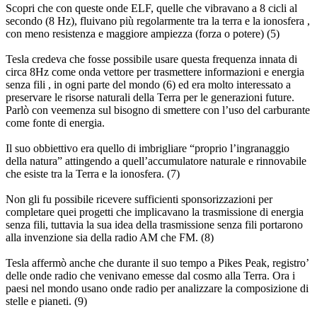
Scopri che con queste onde ELF, quelle che vibravano a 8 cicli al
secondo (8 Hz), fluivano più regolarmente tra la terra e la ionosfera ,
con meno resistenza e maggiore ampiezza (forza o potere) (5)
Tesla credeva che fosse possibile usare questa frequenza innata di
circa 8Hz come onda vettore per trasmettere informazioni e energia
senza fili , in ogni parte del mondo (6) ed era molto interessato a
preservare le risorse naturali della Terra per le generazioni future.
Parlò con veemenza sul bisogno di smettere con l’uso del carburante
come fonte di energia.
Il suo obbiettivo era quello di imbrigliare “proprio l’ingranaggio
della natura” attingendo a quell’accumulatore naturale e rinnovabile
che esiste tra la Terra e la ionosfera. (7)
Non gli fu possibile ricevere sufficienti sponsorizzazioni per
completare quei progetti che implicavano la trasmissione di energia
senza fili, tuttavia la sua idea della trasmissione senza fili portarono
alla invenzione sia della radio AM che FM. (8)
Tesla affermò anche che durante il suo tempo a Pikes Peak, registro’
delle onde radio che venivano emesse dal cosmo alla Terra. Ora i
paesi nel mondo usano onde radio per analizzare la composizione di
stelle e pianeti. (9)