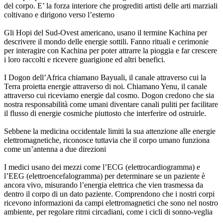
del corpo. E’ la forza interiore che progrediti artisti delle arti marziali
coltivano e dirigono verso l’esterno
Gli Hopi del Sud-Ovest americano, usano il termine Kachina per
descrivere il mondo delle energie sottili. Fanno rituali e cerimonie
per interagire con Kachina per poter attrarre la pioggia e far crescere
i loro raccolti e ricevere guarigione ed altri benefici.
I Dogon dell’Africa chiamano Bayuali, il canale attraverso cui la
Terra proietta energie attraverso di noi. Chiamano Yenu, il canale
attraverso cui riceviamo energie dal cosmo. Dogon credono che sia
nostra responsabilità come umani diventare canali puliti per facilitare
il flusso di energie cosmiche piuttosto che interferire od ostruirle.
Sebbene la medicina occidentale limiti la sua attenzione alle energie
elettromagnetiche, riconosce tuttavia che il corpo umano funziona
come un’antenna a due direzioni
I medici usano dei mezzi come l’ECG (elettrocardiogramma) e
l’EEG (elettroencefalogramma) per determinare se un paziente è
ancora vivo, misurando l’energia elettrica che vien trasmessa da
dentro il corpo di un dato paziente. Comprendono che i nostri corpi
ricevono informazioni da campi elettromagnetici che sono nel nostro
ambiente, per regolare ritmi circadiani, come i cicli di sonno-veglia