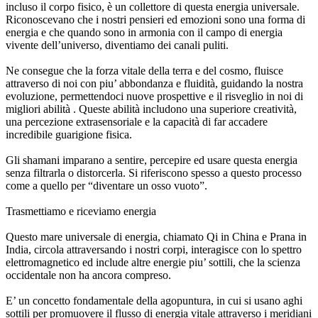
incluso il corpo fisico, è un collettore di questa energia universale.
Riconoscevano che i nostri pensieri ed emozioni sono una forma di
energia e che quando sono in armonia con il campo di energia
vivente dell’universo, diventiamo dei canali puliti.
Ne consegue che la forza vitale della terra e del cosmo, fluisce
attraverso di noi con piu’ abbondanza e fluidità, guidando la nostra
evoluzione, permettendoci nuove prospettive e il risveglio in noi di
migliori abilità . Queste abilità includono una superiore creatività,
una percezione extrasensoriale e la capacità di far accadere
incredibile guarigione fisica.
Gli shamani imparano a sentire, percepire ed usare questa energia
senza filtrarla o distorcerla. Si riferiscono spesso a questo processo
come a quello per “diventare un osso vuoto”.
Trasmettiamo e riceviamo energia
Questo mare universale di energia, chiamato Qi in China e Prana in
India, circola attraversando i nostri corpi, interagisce con lo spettro
elettromagnetico ed include altre energie piu’ sottili, che la scienza
occidentale non ha ancora compreso.
E’ un concetto fondamentale della agopuntura, in cui si usano aghi
sottili per promuovere il flusso di energia vitale attraverso i meridiani