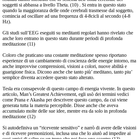
soggetti si abbassa a livello Theta. (10) . Si entra in questo stato
quando la maggioranza delle onde cerebrali trasmesse dal soggetto,
comincia ad oscillare ad una frequenza di 4-8cicli al secondo (4-8
Hz).
Gli studi sull’EEG eseguiti su meditanti regolari hanno rivelato che
anche loro entrano in questo stato durante periodi di profonda
meditazione (11)
Coloro che praticano una costante meditazione spesso riportano
esperienze di un cambiamento di coscienza delle energie intorno, ma
anche improvvise comprensioni, visioni a colori, nuove abilità e
guarigione fisica. Dicono anche che tanto più’ meditano, tanto piu’
semplice diventa accedere questo stato alterato.
Tesla era consapevole di questo campo di energia vivente. In questo
articolo, Man’s Greatest Achievement, egli usò dei termini vedici
come Prana e Akasha per descrivere questo campo, da cui viene
generata tutta la materia percepibile. Disse anche che aveva
accumulato molte delle sue idee, mentre era da solo in profonda
meditazione (12)
Si autodefiniva un “ricevente sensitivo” e narrò di avere delle visioni
e di ricevere premonizioni, inclusa una che lo aiutò ad impedire ai
suoi amici di salire su un treno che poi fece uno scontro (13)