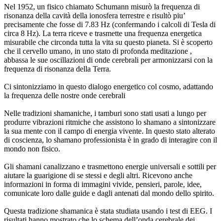
Nel 1952, un fisico chiamato Schumann misurò la frequenza di
risonanza della cavità della ionosfera terrestre e risultò piu’
precisamente che fosse di 7.83 Hz (confermando i calcoli di Tesla di
circa 8 Hz). La terra riceve e trasmette una frequenza energetica
misurabile che circonda tutta la vita su questo pianeta. Si è scoperto
che il cervello umano, in uno stato di profonda meditazione ,
abbassa le sue oscillazioni di onde cerebrali per armonizzarsi con la
frequenza di risonanza della Terra.
Ci sintonizziamo in questo dialogo energetico col cosmo, adattando
la frequenza delle nostre onde cerebrali
Nelle tradizioni shamaniche, i tamburi sono stati usati a lungo per
produrre vibrazioni ritmiche che assistono lo shamano a sintonizzare
la sua mente con il campo di energia vivente. In questo stato alterato
di coscienza, lo shamano professionista è in grado di interagire con il
mondo non fisico.
Gli shamani canalizzano e trasmettono energie universali e sottili per
aiutare la guarigione di se stessi e degli altri. Ricevono anche
informazioni in forma di immagini vivide, pensieri, parole, idee,
comunicate loro dalle guide e dagli antenati dal mondo dello spirito.
Questa tradizione shamanica è stata studiata usando i test di EEG. I
risultati hanno mostrato che lo schema dell’onda cerebrale dei