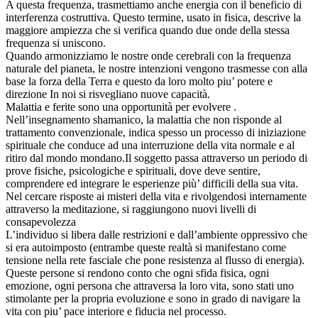
A questa frequenza, trasmettiamo anche energia con il beneficio di
interferenza costruttiva. Questo termine, usato in fisica, descrive la
maggiore ampiezza che si verifica quando due onde della stessa
frequenza si uniscono.
Quando armonizziamo le nostre onde cerebrali con la frequenza
naturale del pianeta, le nostre intenzioni vengono trasmesse con alla
base la forza della Terra e questo da loro molto piu’ potere e
direzione In noi si risvegliano nuove capacità.
Malattia e ferite sono una opportunità per evolvere .
Nell’insegnamento shamanico, la malattia che non risponde al
trattamento convenzionale, indica spesso un processo di iniziazione
spirituale che conduce ad una interruzione della vita normale e al
ritiro dal mondo mondano.Il soggetto passa attraverso un periodo di
prove fisiche, psicologiche e spirituali, dove deve sentire,
comprendere ed integrare le esperienze più’ difficili della sua vita.
Nel cercare risposte ai misteri della vita e rivolgendosi internamente
attraverso la meditazione, si raggiungono nuovi livelli di
consapevolezza
L’individuo si libera dalle restrizioni e dall’ambiente oppressivo che
si era autoimposto (entrambe queste realtà si manifestano come
tensione nella rete fasciale che pone resistenza al flusso di energia).
Queste persone si rendono conto che ogni sfida fisica, ogni
emozione, ogni persona che attraversa la loro vita, sono stati uno
stimolante per la propria evoluzione e sono in grado di navigare la
vita con piu’ pace interiore e fiducia nel processo.