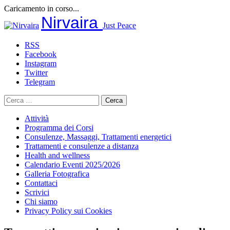
Caricamento in corso...
Salta
Nirvaira
Just Peace
al
contenuto
RSS
Facebook
Instagram
Twitter
Telegram
Ricerca
per:
Attività
Programma dei Corsi
Consulenze, Massaggi, Trattamenti energetici
Trattamenti e consulenze a distanza
Health and wellness
Calendario Eventi 2025/2026
Galleria Fotografica
Contattaci
Scrivici
Chi siamo
Privacy Policy sui Cookies