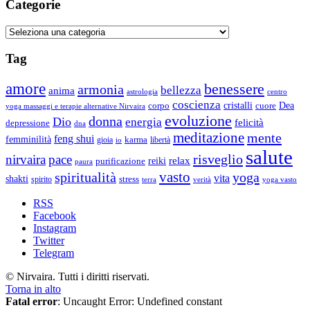
Categorie
Categorie
Tag
amore
benessere
armonia
bellezza
anima
astrologia
centro
coscienza
Dea
corpo
cristalli
cuore
yoga massaggi e terapie alternative Nirvaira
evoluzione
donna
Dio
energia
felicità
depressione
dna
meditazione
mente
feng shui
femminilità
gioia
karma
libertà
io
salute
risveglio
nirvaira
pace
relax
reiki
purificazione
paura
vasto
spiritualità
yoga
vita
shakti
spirito
stress
terra
verità
yoga vasto
RSS
Facebook
Instagram
Twitter
Telegram
© Nirvaira. Tutti i diritti riservati.
Torna in alto
Fatal error
: Uncaught Error: Undefined constant