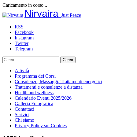
Caricamento in corso...
Salta
Nirvaira
Just Peace
al
contenuto
RSS
Facebook
Instagram
Twitter
Telegram
Ricerca
per:
Attività
Programma dei Corsi
Consulenze, Massaggi, Trattamenti energetici
Trattamenti e consulenze a distanza
Health and wellness
Calendario Eventi 2025/2026
Galleria Fotografica
Contattaci
Scrivici
Chi siamo
Privacy Policy sui Cookies