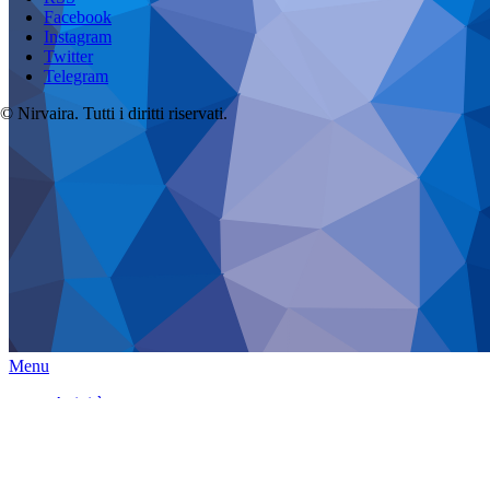
Facebook
Instagram
Twitter
Telegram
© Nirvaira. Tutti i diritti riservati.
Menu
Attività
Programma dei Corsi
Consulenze, Massaggi, Trattamenti energetici
Trattamenti e consulenze a distanza
Health and wellness