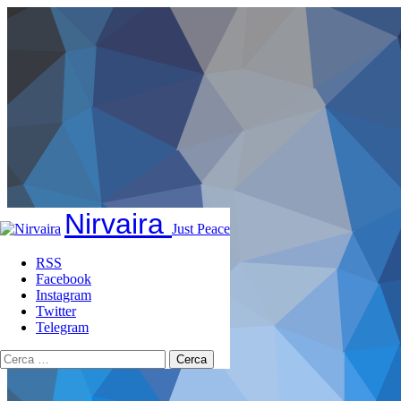
Nirvaira
Just Peace
RSS
Facebook
Instagram
Twitter
Telegram
Ricerca
per: