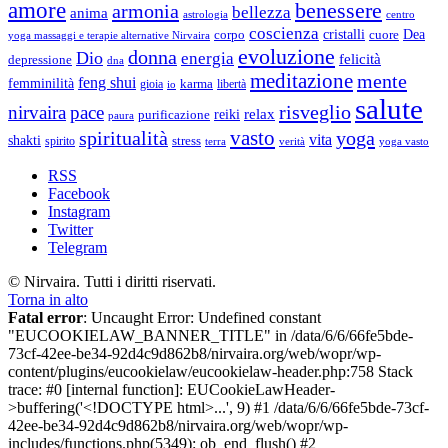
amore
benessere
armonia
bellezza
anima
astrologia
centro
coscienza
Dea
corpo
cristalli
cuore
yoga massaggi e terapie alternative Nirvaira
evoluzione
donna
Dio
energia
felicità
depressione
dna
meditazione
mente
feng shui
femminilità
gioia
karma
libertà
io
salute
risveglio
nirvaira
pace
relax
reiki
purificazione
paura
vasto
spiritualità
yoga
vita
shakti
spirito
stress
terra
verità
yoga vasto
RSS
Facebook
Instagram
Twitter
Telegram
© Nirvaira. Tutti i diritti riservati.
Torna in alto
Fatal error
: Uncaught Error: Undefined constant
"EUCOOKIELAW_BANNER_TITLE" in /data/6/6/66fe5bde-
73cf-42ee-be34-92d4c9d862b8/nirvaira.org/web/wopr/wp-
content/plugins/eucookielaw/eucookielaw-header.php:758 Stack
trace: #0 [internal function]: EUCookieLawHeader-
>buffering('<!DOCTYPE html>...', 9) #1 /data/6/6/66fe5bde-73cf-
42ee-be34-92d4c9d862b8/nirvaira.org/web/wopr/wp-
includes/functions.php(5349): ob_end_flush() #2