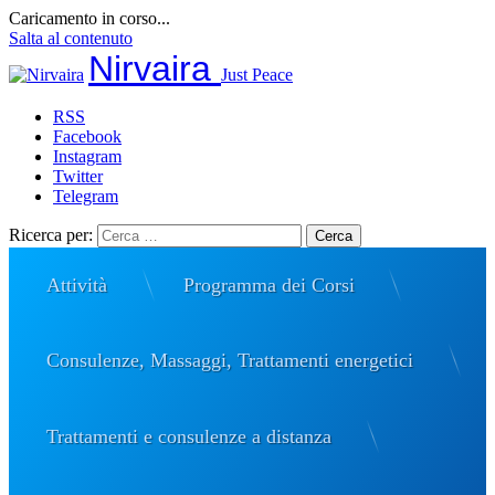
Caricamento in corso...
Salta al contenuto
Nirvaira
Just Peace
RSS
Facebook
Instagram
Twitter
Telegram
Ricerca per:
Attività
Programma dei Corsi
Consulenze, Massaggi, Trattamenti energetici
Trattamenti e consulenze a distanza