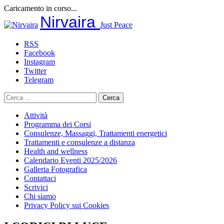
Caricamento in corso...
Salta
Nirvaira
Just Peace
al
contenuto
RSS
Facebook
Instagram
Twitter
Telegram
Ricerca
per:
Attività
Programma dei Corsi
Consulenze, Massaggi, Trattamenti energetici
Trattamenti e consulenze a distanza
Health and wellness
Calendario Eventi 2025/2026
Galleria Fotografica
Contattaci
Scrivici
Chi siamo
Privacy Policy sui Cookies