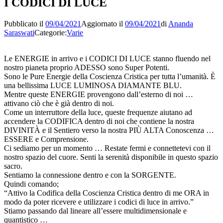
I CODICI DI LUCE
Pubblicato il
09/04/2021
Aggiornato il
09/04/2021
di
Ananda
Saraswati
Categorie:
Varie
Le ENERGIE in arrivo e i CODICI DI LUCE stanno fluendo nel
nostro pianeta proprio ADESSO sono Super Potenti.
Sono le Pure Energie della Coscienza Cristica per tutta l’umanità. È
una bellissima LUCE LUMINOSA DIAMANTE BLU.
Mentre queste ENERGIE provengono dall’esterno di noi …
attivano ciò che è già dentro di noi.
Come un interruttore della luce, queste frequenze aiutano ad
accendere la CODIFICA dentro di noi che contiene la nostra
DIVINITÀ e il Sentiero verso la nostra PIÙ ALTA Conoscenza …
ESSERE e Comprensione.
Ci sediamo per un momento … Restate fermi e connettetevi con il
nostro spazio del cuore. Senti la serenità disponibile in questo spazio
sacro.
Sentiamo la connessione dentro e con la SORGENTE.
Quindi comando;
“Attivo la Codifica della Coscienza Cristica dentro di me ORA in
modo da poter ricevere e utilizzare i codici di luce in arrivo.”
Stiamo passando dal lineare all’essere multidimensionale e
quantistico …