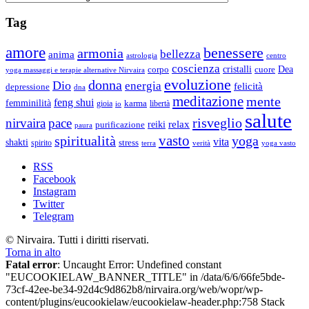
Tag
amore
benessere
armonia
bellezza
anima
astrologia
centro
coscienza
Dea
corpo
cristalli
cuore
yoga massaggi e terapie alternative Nirvaira
evoluzione
donna
Dio
energia
felicità
depressione
dna
meditazione
mente
feng shui
femminilità
gioia
karma
libertà
io
salute
risveglio
nirvaira
pace
relax
reiki
purificazione
paura
vasto
spiritualità
yoga
vita
shakti
spirito
stress
terra
verità
yoga vasto
RSS
Facebook
Instagram
Twitter
Telegram
© Nirvaira. Tutti i diritti riservati.
Torna in alto
Fatal error
: Uncaught Error: Undefined constant
"EUCOOKIELAW_BANNER_TITLE" in /data/6/6/66fe5bde-
73cf-42ee-be34-92d4c9d862b8/nirvaira.org/web/wopr/wp-
content/plugins/eucookielaw/eucookielaw-header.php:758 Stack