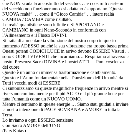
che NON si adatta ai costrutti del vecchio. . . e i costrutti / sistemi
del vecchio non funzioneranno / si adattano / supportano “Questa
NUOVA realtà”. . . come il “Gioco Cambia” … intere realtà
CAMBIA / CAMBIA come risultato.
Le realtà quantistiche sono infinite e SI SPOSTANO e
CAMBIANO in ogni Nano-Secondo in conformità con
l’Allineamento e il Flusso DIVINI.
Si tratta di aumentare la vibrazione del nostro corpo in questo
momento ADESSO poiché la sua vibrazione era troppo bassa prima.
Questi potenti CODICI LUCE in arrivo devono ESSERE Vissuti . .
sono CODICI VIVENTI che incarniamo… Respiriamo attraverso la
nostra Presenza Sacra DIVINA e i nostri ATTI…. Pura coscienza
del cuore.
Questo è un anno di immensa trasformazione e cambiamento.
Questo è l’Anno fondamentale nella Transizione dell’Umanità da
Tutti i vecchi modi di ESSERE.
Ci sintonizziamo su queste magnifiche frequenze in arrivo mentre si
riversano continuamente per il più ALTO e il più grande bene per
tutta l’umanità come un NUOVO UOMO.
Mentre ci sentiamo in queste energie … Siamo stati guidati a inviare
la nostra intenzione di PACE SOVRANA e AMORE in tutta la
Terra.
Lo inviamo a ogni ESSERE senziente.
Con Sacro AMORE dell’UNO
(Pars Kutay)