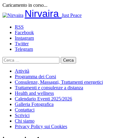
Caricamento in corso...
Salta
Nirvaira
Just Peace
al
contenuto
RSS
Facebook
Instagram
Twitter
Telegram
Ricerca
per:
Attività
Programma dei Corsi
Consulenze, Massaggi, Trattamenti energetici
Trattamenti e consulenze a distanza
Health and wellness
Calendario Eventi 2025/2026
Galleria Fotografica
Contattaci
Scrivici
Chi siamo
Privacy Policy sui Cookies