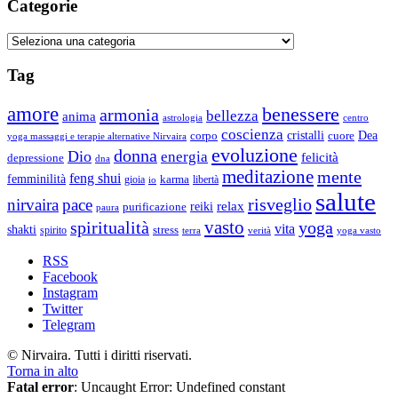
Categorie
Categorie
Tag
amore
benessere
armonia
bellezza
anima
astrologia
centro
coscienza
Dea
corpo
cristalli
cuore
yoga massaggi e terapie alternative Nirvaira
evoluzione
donna
Dio
energia
felicità
depressione
dna
meditazione
mente
feng shui
femminilità
gioia
karma
libertà
io
salute
risveglio
nirvaira
pace
relax
reiki
purificazione
paura
vasto
spiritualità
yoga
vita
shakti
spirito
stress
terra
verità
yoga vasto
RSS
Facebook
Instagram
Twitter
Telegram
© Nirvaira. Tutti i diritti riservati.
Torna in alto
Fatal error
: Uncaught Error: Undefined constant