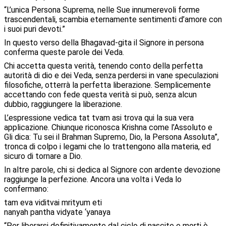
“L’unica Persona Suprema, nelle Sue innumerevoli forme
trascendentali, scambia eternamente sentimenti d’amore con
i suoi puri devoti.”
In questo verso della Bhagavad-gita il Signore in persona
conferma queste parole dei Veda.
Chi accetta questa verità, tenendo conto della perfetta
autorità di dio e dei Veda, senza perdersi in vane speculazioni
filosofiche, otterrà la perfetta liberazione. Semplicemente
accettando con fede questa verità si può, senza alcun
dubbio, raggiungere la liberazione.
L’espressione vedica tat tvam asi trova qui la sua vera
applicazione. Chiunque riconosca Krishna come l’Assoluto e
Gli dica: Tu sei il Brahman Supremo, Dio, la Persona Assoluta”,
tronca di colpo i legami che lo trattengono alla materia, ed
sicuro di tornare a Dio.
In altre parole, chi si dedica al Signore con ardente devozione
raggiunge la perfezione. Ancora una volta i Veda lo
confermano:
tam eva viditvai mrityum eti
nanyah pantha vidyate ‘yanaya
“Per liberarsi definitivamente dal ciclo di nascite e morti è