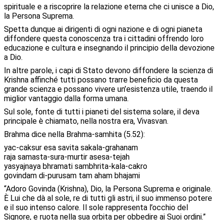
spirituale e a riscoprire la relazione eterna che ci unisce a Dio,
la Persona Suprema.
Spetta dunque ai dirigenti di ogni nazione e di ogni pianeta
diffondere questa conoscenza tra i cittadini offrendo loro
educazione e cultura e insegnando il principio della devozione
a Dio.
In altre parole, i capi di Stato devono diffondere la scienza di
Krishna affinché tutti possano trarre beneficio da questa
grande scienza e possano vivere un’esistenza utile, traendo il
miglior vantaggio dalla forma umana.
Sul sole, fonte di tutti i pianeti del sistema solare, il deva
principale è chiamato, nella nostra era, Vivasvan.
Brahma dice nella Brahma-samhita (5.52):
yac-caksur esa savita sakala-grahanam
raja samasta-sura-murtir asesa-tejah
yasyajnaya bhramati sambhrita-kala-cakro
govindam di-purusam tam aham bhajami
“Adoro Govinda (Krishna), Dio, la Persona Suprema e originale.
È Lui che dà al sole, re di tutti gli astri, il suo immenso potere
e il suo intenso calore. Il sole rappresenta l’occhio del
Signore, e ruota nella sua orbita per obbedire ai Suoi ordini.”