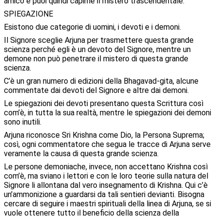
amico e puoi quindi capirne il mistero trascendentale.
SPIEGAZIONE
Esistono due categorie di uomini, i devoti e i demoni.
Il Signore sceglie Arjuna per trasmettere questa grande
scienza perché egli è un devoto del Signore, mentre un
demone non può penetrare il mistero di questa grande
scienza.
C’è un gran numero di edizioni della Bhagavad-gita, alcune
commentate dai devoti del Signore e altre dai demoni.
Le spiegazioni dei devoti presentano questa Scrittura così
com’è, in tutta la sua realtà, mentre le spiegazioni dei demoni
sono inutili.
Arjuna riconosce Sri Krishna come Dio, la Persona Suprema;
così, ogni commentatore che segua le tracce di Arjuna serve
veramente la causa di questa grande scienza.
Le persone demoniache, invece, non accettano Krishna così
com’è, ma sviano i lettori e con le loro teorie sulla natura del
Signore li allontana dal vero insegnamento di Krishna. Qui c’è
un’ammonizione a guardarsi da tali sentieri devianti. Bisogna
cercare di seguire i maestri spirituali della linea di Arjuna, se si
vuole ottenere tutto il beneficio della scienza della