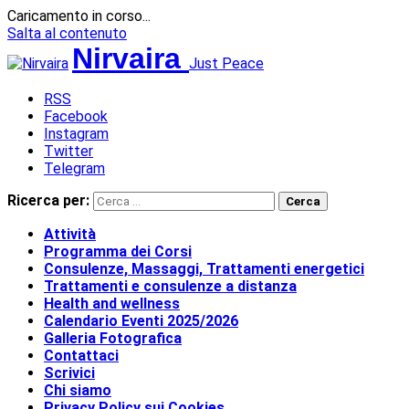
Caricamento in corso...
Salta al contenuto
Nirvaira
Just Peace
RSS
Facebook
Instagram
Twitter
Telegram
Ricerca per:
Attività
Programma dei Corsi
Consulenze, Massaggi, Trattamenti energetici
Trattamenti e consulenze a distanza
Health and wellness
Calendario Eventi 2025/2026
Galleria Fotografica
Contattaci
Scrivici
Chi siamo
Privacy Policy sui Cookies