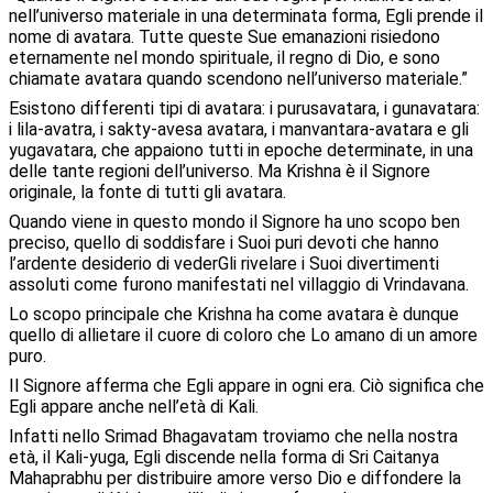
nell’universo materiale in una determinata forma, Egli prende il
nome di avatara. Tutte queste Sue emanazioni risiedono
eternamente nel mondo spirituale, il regno di Dio, e sono
chiamate avatara quando scendono nell’universo materiale.”
Esistono differenti tipi di avatara: i purusavatara, i gunavatara:
i lila-avatra, i sakty-avesa avatara, i manvantara-avatara e gli
yugavatara, che appaiono tutti in epoche determinate, in una
delle tante regioni dell’universo. Ma Krishna è il Signore
originale, la fonte di tutti gli avatara.
Quando viene in questo mondo il Signore ha uno scopo ben
preciso, quello di soddisfare i Suoi puri devoti che hanno
l’ardente desiderio di vederGli rivelare i Suoi divertimenti
assoluti come furono manifestati nel villaggio di Vrindavana.
Lo scopo principale che Krishna ha come avatara è dunque
quello di allietare il cuore di coloro che Lo amano di un amore
puro.
Il Signore afferma che Egli appare in ogni era. Ciò significa che
Egli appare anche nell’età di Kali.
Infatti nello Srimad Bhagavatam troviamo che nella nostra
età, il Kali-yuga, Egli discende nella forma di Sri Caitanya
Mahaprabhu per distribuire amore verso Dio e diffondere la