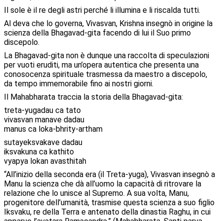
Il sole è il re degli astri perché li illumina e li riscalda tutti.
Al deva che lo governa, Vivasvan, Krishna insegnò in origine la
scienza della Bhagavad-gita facendo di lui il Suo primo
discepolo.
La Bhagavad-gita non è dunque una raccolta di speculazioni
per vuoti eruditi, ma un’opera autentica che presenta una
conosocenza spirituale trasmessa da maestro a discepolo,
da tempo immemorabile fino ai nostri giorni.
Il Mahabharata traccia la storia della Bhagavad-gita:
treta-yugadau ca tato
vivasvan manave dadau
manus ca loka-bhrity-artham
sutayeksvakave dadau
iksvakuna ca kathito
vyapya lokan avasthitah
“All’inizio della seconda era (il Treta-yuga), Vivasvan insegnò a
Manu la scienza che dà all’uomo la capacità di ritrovare la
relazione che lo unisce al Supremo. A sua volta, Manu,
progenitore dell’umanità, trasmise questa scienza a suo figlio
Iksvaku, re della Terra e antenato della dinastia Raghu, in cui