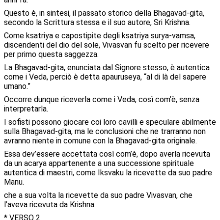
Questo è, in sintesi, il passato storico della Bhagavad-gita,
secondo la Scrittura stessa e il suo autore, Sri Krishna.
Come ksatriya e capostipite degli ksatriya surya-vamsa,
discendenti del dio del sole, Vivasvan fu scelto per ricevere
per primo questa saggezza.
La Bhagavad-gita, enunciata dal Signore stesso, è autentica
come i Veda, perciò è detta apauruseya, “al di là del sapere
umano.”
Occorre dunque riceverla come i Veda, così com’è, senza
interpretarla.
I sofisti possono giocare coi loro cavilli e speculare abilmente
sulla Bhagavad-gita, ma le conclusioni che ne trarranno non
avranno niente in comune con la Bhagavad-gita originale.
Essa dev’essere accettata così com’è, dopo averla ricevuta
da un acarya appartenente a una successione spirituale
autentica di maestri, come Iksvaku la ricevette da suo padre
Manu.
che a sua volta la ricevette da suo padre Vivasvan, che
l’aveva ricevuta da Krishna.
* VERSO 2