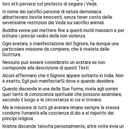
loro atti perversi col pretesto di seguire i Veda.
In nome dei sacrifici persone di natura demoniaca
abbattevano bestie innocenti, senza tener conto delle
severissime restrizioni dei Veda sui sacrifici animali.
Buddha venne per mettere fine a questi inutili massacri e per
istituire i princìpi vedici della non violenza.
Ogni avatara, o manifestazione del Signore, ha dunque una
particolare missione da compiere, che è rivelata dalle
Scritture.
Nessuno può essere considerato un avatara se non
corrisponde alla descrizione di questi Testi.
Alcuni affermano che il Signore appare soltanto in India. Non
è esatto; Egli può manifestarSi dove e quando desidera.
Quando discende in una delle Sue forme, rivela agli uomini
quel tanto di conoscenza spirituale che possono assimilare,
secondo il luogo e le circostanze in cui si trovano.
Ma la missione di tutti gli avatara rimane sempre la stessa:
condurre l’umanità alla coscienza di dio e al rispetto dei
princìpi religiosi.
Krishna discende talvolta personalmente, altre volte invia un