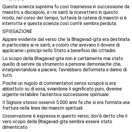
Questa scienza suprema fu così trasmessa in successione da
maestro a discepolo, e i re santi la ricevettero in questo
modo; nel corso del tempo, tuttavia la catena di maestri si è
interrotta e questa scienza così com’è sembra perduta.
SPIEGAZIONE
Appare evidente dal verso che la Bhagavad-gita era destinata
in particolare ai re santi, a coloro che avevano il dovere di
applicarne i princìpi nello Stato a beneficio dei cittadini.
Lo scopo della Bhagavad-gita non è certamente mai stato
quello di servire da strumento a persone demoniache che,
interprentandola a piacere, l’avrebbero deformata a danno di
tutti.
Poiché un nugolo di commentatori senza scrupoli si era
abbattuto su di essa, sviandone il significato puro, divenne
urgente ristabilire l’autentica successione spirituale.
Il Signore stesso osservò 5.000 anni fa che si era formata una
frattura nella linea dei maestri spirituali.
L’osservazione è espressa in questo verso, dov’è detto che il
vero scopo della Bhagavad-gita sembra essere stato
dimenticato.