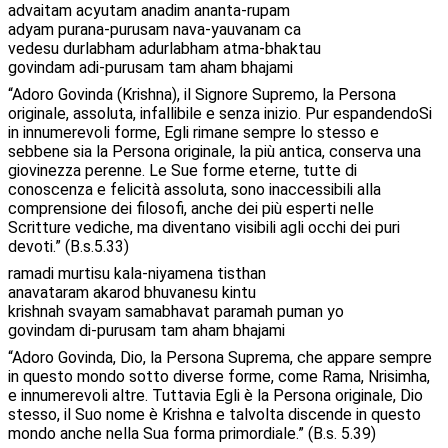
advaitam acyutam anadim ananta-rupam
adyam purana-purusam nava-yauvanam ca
vedesu durlabham adurlabham atma-bhaktau
govindam adi-purusam tam aham bhajami
“Adoro Govinda (Krishna), il Signore Supremo, la Persona
originale, assoluta, infallibile e senza inizio. Pur espandendoSi
in innumerevoli forme, Egli rimane sempre lo stesso e
sebbene sia la Persona originale, la più antica, conserva una
giovinezza perenne. Le Sue forme eterne, tutte di
conoscenza e felicità assoluta, sono inaccessibili alla
comprensione dei filosofi, anche dei più esperti nelle
Scritture vediche, ma diventano visibili agli occhi dei puri
devoti.” (B.s.5.33)
ramadi murtisu kala-niyamena tisthan
anavataram akarod bhuvanesu kintu
krishnah svayam samabhavat paramah puman yo
govindam di-purusam tam aham bhajami
“Adoro Govinda, Dio, la Persona Suprema, che appare sempre
in questo mondo sotto diverse forme, come Rama, Nrisimha,
e innumerevoli altre. Tuttavia Egli è la Persona originale, Dio
stesso, il Suo nome è Krishna e talvolta discende in questo
mondo anche nella Sua forma primordiale.” (B.s. 5.39)