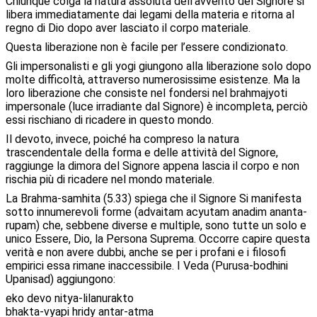
Chiunque colga la natura assoluta dell’avvento del Signore si
libera immediatamente dai legami della materia e ritorna al
regno di Dio dopo aver lasciato il corpo materiale.
Questa liberazione non è facile per l’essere condizionato.
Gli impersonalisti e gli yogi giungono alla liberazione solo dopo
molte difficoltà, attraverso numerosissime esistenze. Ma la
loro liberazione che consiste nel fondersi nel brahmajyoti
impersonale (luce irradiante dal Signore) è incompleta, perciò
essi rischiano di ricadere in questo mondo.
Il devoto, invece, poiché ha compreso la natura
trascendentale della forma e delle attività del Signore,
raggiunge la dimora del Signore appena lascia il corpo e non
rischia più di ricadere nel mondo materiale.
La Brahma-samhita (5.33) spiega che il Signore Si manifesta
sotto innumerevoli forme (advaitam acyutam anadim ananta-
rupam) che, sebbene diverse e multiple, sono tutte un solo e
unico Essere, Dio, la Persona Suprema. Occorre capire questa
verità e non avere dubbi, anche se per i profani e i filosofi
empirici essa rimane inaccessibile. I Veda (Purusa-bodhini
Upanisad) aggiungono:
eko devo nitya-lilanurakto
bhakta-vyapi hridy antar-atma