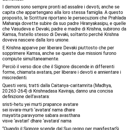
I demoni sono sempre pronti ad assalire i devoti, anche se
capita che appartengano alla loro stessa famiglia. A questo
proposito, le Scritture riportano le persecuzioni che Prahlada
Maharaja dovette subire da suo padre Hiranyakasipu, e quelle
che Vasudeva e Devaki, padre e madre di Krishna, subirono da
Kamsa, fratello stesso di Devaki, soltanto perché Krishna
doveva nascere dalla loro unione.
E Krishna apparve per liberare Devaki piuttosto che per
sopprimere Kamsa, anche se queste due missioni furono
compiute simultaneamente.
Perciò il verso dice che il Signore discende in differenti
forme, chiamata avatara, per liberare i devoti e annientare i
miscredenti.
Questi versi, tratti dalla Caitanya-caritamrita (Madhya,
20.263-264) di Krishnadasa Kaviraja, danno una concisa
definizione dell’avatara:
sristi-hetu yei murti prapance avatare
sei isvara-murti ‘avatara’ nama dhare
mayatita paravyome sabara avasthana
visve ‘avatari’ dhare ‘avatara’ nama
“Quando il Signore scende dal Suo regno per manifestarSi