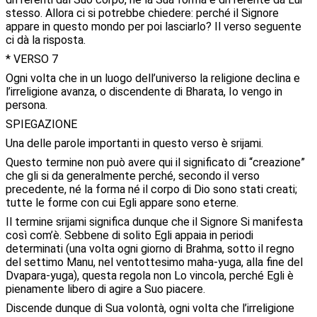
stesso. Allora ci si potrebbe chiedere: perché il Signore
appare in questo mondo per poi lasciarlo? Il verso seguente
ci dà la risposta.
* VERSO 7
Ogni volta che in un luogo dell’universo la religione declina e
l’irreligione avanza, o discendente di Bharata, Io vengo in
persona.
SPIEGAZIONE
Una delle parole importanti in questo verso è srijami.
Questo termine non può avere qui il significato di “creazione”
che gli si da generalmente perché, secondo il verso
precedente, né la forma né il corpo di Dio sono stati creati;
tutte le forme con cui Egli appare sono eterne.
Il termine srijami significa dunque che il Signore Si manifesta
così com’è. Sebbene di solito Egli appaia in periodi
determinati (una volta ogni giorno di Brahma, sotto il regno
del settimo Manu, nel ventottesimo maha-yuga, alla fine del
Dvapara-yuga), questa regola non Lo vincola, perché Egli è
pienamente libero di agire a Suo piacere.
Discende dunque di Sua volontà, ogni volta che l’irreligione