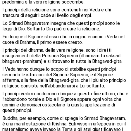
predomina e la vera religione soccombe.
I princìpi della religione sono contenuti nei Veda e chi
trascura di seguirli cade al livello degli empi.
Lo Srimad Bhagavatam insegna che questi prncìpi sono le
leggi di Dio. Soltanto Dio può creare la religione.
Fu dunque il Signore stesso che in origine enunciò i Veda nel
cuore di Brahma, il primo essere creato.
I princìpi del dharma, della vera religione, sono i diretti
insegnamenti della Persona Suprema (dharmam tu saksad
bhagavat-pranitam) e si ritrovano in tutta la Bhagavad-gita.
I Veda hanno dunque lo scopo di stabilire questi princìpi
secondo le istruzioni del Signore Supremo, e il Signore
afferma, alla fine della Bhagavad-gita, che il più alto principio
religioso consiste nell’abbandonarsi a Lui soltanto.
I princìpi vedici conducono dunque a questo fine ultimo, che è
l’abbandono totale a Dio e il Signore appare ogni volta che
uomini e demoniaci ostacolano la giusta applicazione di
questi princìpi.
Buddha, per esempio, come ci spiega lo Srimad Bhagavatam,
è una manifestazione di Krishna. Egli visse in un’epoca in cui il
materialismo aveva invaso la Terra e gli atei giustificavano i