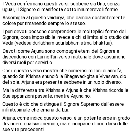
I Veda confermano questi versi: sebbene sia Uno, senza
uguali, il Signore si manifesta sotto innumerevoli forme.
Assomiglia al gioiello vaidurya, che cambia costantemente
colore pur rimanendo sempre lo stesso.
I puri devoti possono comprendere le molteplici forme del
Signore, cosa impossibile invece a chi si limita allo studio dei
Veda (vedesu durlabham adurlabham atma-bhaktau).
Devoti come Arjuna sono compagni eterni del Signore e
discendono con Lui nell’universo materiale dove assumono
diversi ruoli per servirLo.
Così, questo verso mostra che numerosi milioni di anni fa,
quando Sri Krishna enunciò la Bhagavad-gita a Vivasvan, dio
del sole. Arjuna era presente sebbene in un ruolo diverso.
Ma la differenza tra Krishna e Arjuna è che Krishna ricorda le
Sue apparizioni passate, mentre Arjuna no.
Questo è ciò che distingue il Signore Supremo dall’essere
infinitesimale che emana da Lui.
Arjuna, come indica questo verso, è un potente eroe in grado
di vincere qualsiasi nemico, ma è incapace di ricordarsi delle
sue vite precedenti.