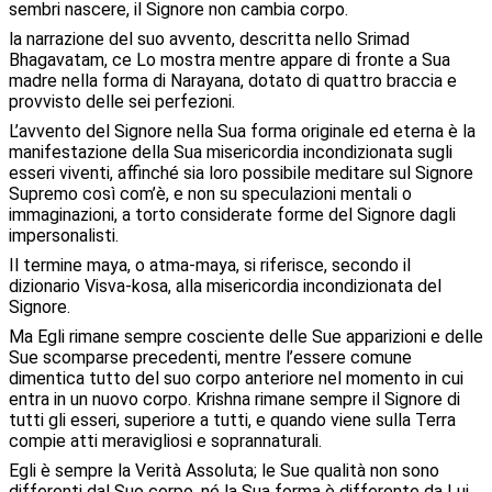
sembri nascere, il Signore non cambia corpo.
la narrazione del suo avvento, descritta nello Srimad
Bhagavatam, ce Lo mostra mentre appare di fronte a Sua
madre nella forma di Narayana, dotato di quattro braccia e
provvisto delle sei perfezioni.
L’avvento del Signore nella Sua forma originale ed eterna è la
manifestazione della Sua misericordia incondizionata sugli
esseri viventi, affinché sia loro possibile meditare sul Signore
Supremo così com’è, e non su speculazioni mentali o
immaginazioni, a torto considerate forme del Signore dagli
impersonalisti.
Il termine maya, o atma-maya, si riferisce, secondo il
dizionario Visva-kosa, alla misericordia incondizionata del
Signore.
Ma Egli rimane sempre cosciente delle Sue apparizioni e delle
Sue scomparse precedenti, mentre l’essere comune
dimentica tutto del suo corpo anteriore nel momento in cui
entra in un nuovo corpo. Krishna rimane sempre il Signore di
tutti gli esseri, superiore a tutti, e quando viene sulla Terra
compie atti meravigliosi e soprannaturali.
Egli è sempre la Verità Assoluta; le Sue qualità non sono
differenti dal Suo corpo, né la Sua forma è differente da Lui