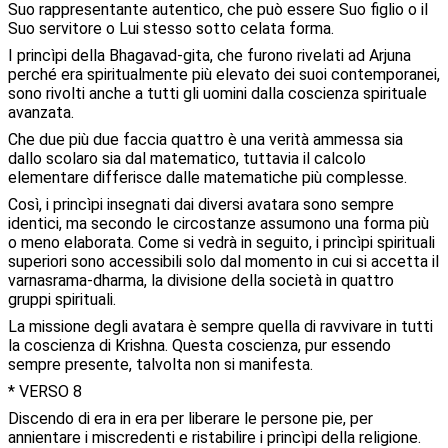
Suo rappresentante autentico, che può essere Suo figlio o il
Suo servitore o Lui stesso sotto celata forma.
I princìpi della Bhagavad-gita, che furono rivelati ad Arjuna
perché era spiritualmente più elevato dei suoi contemporanei,
sono rivolti anche a tutti gli uomini dalla coscienza spirituale
avanzata.
Che due più due faccia quattro è una verità ammessa sia
dallo scolaro sia dal matematico, tuttavia il calcolo
elementare differisce dalle matematiche più complesse.
Così, i princìpi insegnati dai diversi avatara sono sempre
identici, ma secondo le circostanze assumono una forma più
o meno elaborata. Come si vedrà in seguito, i princìpi spirituali
superiori sono accessibili solo dal momento in cui si accetta il
varnasrama-dharma, la divisione della società in quattro
gruppi spirituali.
La missione degli avatara è sempre quella di ravvivare in tutti
la coscienza di Krishna. Questa coscienza, pur essendo
sempre presente, talvolta non si manifesta.
* VERSO 8
Discendo di era in era per liberare le persone pie, per
annientare i miscredenti e ristabilire i princìpi della religione.