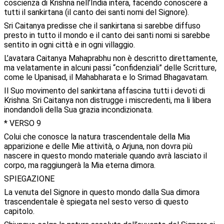
coscienza di Krishna nell’India intera, facendo conoscere a
tutti il sankirtana (il canto dei santi nomi del Signore).
Sri Caitanya predisse che il sankirtana si sarebbe diffuso
presto in tutto il mondo e il canto dei santi nomi si sarebbe
sentito in ogni città e in ogni villaggio.
L’avatara Caitanya Mahaprabhu non è descritto direttamente,
ma velatamente in alcuni passi “confidenziali” delle Scritture,
come le Upanisad, il Mahabharata e lo Srimad Bhagavatam.
Il Suo movimento del sankirtana affascina tutti i devoti di
Krishna. Sri Caitanya non distrugge i miscredenti, ma li libera
inondandoli della Sua grazia incondizionata.
* VERSO 9
Colui che conosce la natura trascendentale della Mia
apparizione e delle Mie attività, o Arjuna, non dovra più
nascere in questo mondo materiale quando avrà lasciato il
corpo, ma raggiungerà la Mia eterna dimora.
SPIEGAZIONE
La venuta del Signore in questo mondo dalla Sua dimora
trascendentale è spiegata nel sesto verso di questo
capitolo.