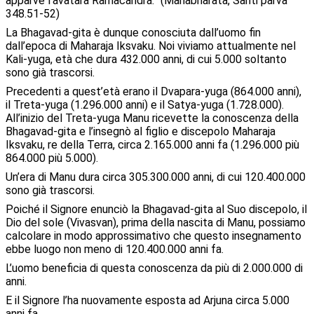
apparve l’avatara Ramacandra.” (Mahabharata, Santi parva
348.51-52)
La Bhagavad-gita è dunque conosciuta dall’uomo fin
dall’epoca di Maharaja Iksvaku. Noi viviamo attualmente nel
Kali-yuga, età che dura 432.000 anni, di cui 5.000 soltanto
sono già trascorsi.
Precedenti a quest’età erano il Dvapara-yuga (864.000 anni),
il Treta-yuga (1.296.000 anni) e il Satya-yuga (1.728.000).
All’inizio del Treta-yuga Manu ricevette la conoscenza della
Bhagavad-gita e l’insegnò al figlio e discepolo Maharaja
Iksvaku, re della Terra, circa 2.165.000 anni fa (1.296.000 più
864.000 più 5.000).
Un’era di Manu dura circa 305.300.000 anni, di cui 120.400.000
sono già trascorsi.
Poiché il Signore enunciò la Bhagavad-gita al Suo discepolo, il
Dio del sole (Vivasvan), prima della nascita di Manu, possiamo
calcolare in modo approssimativo che questo insegnamento
ebbe luogo non meno di 120.400.000 anni fa.
L’uomo beneficia di questa conoscenza da più di 2.000.000 di
anni.
E il Signore l’ha nuovamente esposta ad Arjuna circa 5.000
anni fa.