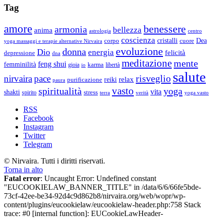
Tag
amore
benessere
armonia
bellezza
anima
astrologia
centro
coscienza
Dea
corpo
cristalli
cuore
yoga massaggi e terapie alternative Nirvaira
evoluzione
donna
Dio
energia
felicità
depressione
dna
meditazione
mente
feng shui
femminilità
gioia
karma
libertà
io
salute
risveglio
nirvaira
pace
relax
reiki
purificazione
paura
vasto
spiritualità
yoga
vita
shakti
spirito
stress
terra
verità
yoga vasto
RSS
Facebook
Instagram
Twitter
Telegram
© Nirvaira. Tutti i diritti riservati.
Torna in alto
Fatal error
: Uncaught Error: Undefined constant
"EUCOOKIELAW_BANNER_TITLE" in /data/6/6/66fe5bde-
73cf-42ee-be34-92d4c9d862b8/nirvaira.org/web/wopr/wp-
content/plugins/eucookielaw/eucookielaw-header.php:758 Stack
trace: #0 [internal function]: EUCookieLawHeader-