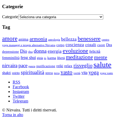
Categorie
Categorie
Tag
amore
benessere
armonia
bellezza
anima
astrologia
centro
coscienza
Dea
corpo
cristalli
cuore
yoga massaggi e terapie alternative Nirvaira
evoluzione
donna
Dio
energia
felicità
depressione
dna
meditazione
mente
feng shui
femminilità
gioia
karma
libertà
io
salute
risveglio
nirvaira
pace
relax
reiki
purificazione
paura
vasto
spiritualità
yoga
vita
shakti
spirito
stress
terra
verità
yoga vasto
RSS
Facebook
Instagram
Twitter
Telegram
© Nirvaira. Tutti i diritti riservati.
Torna in alto