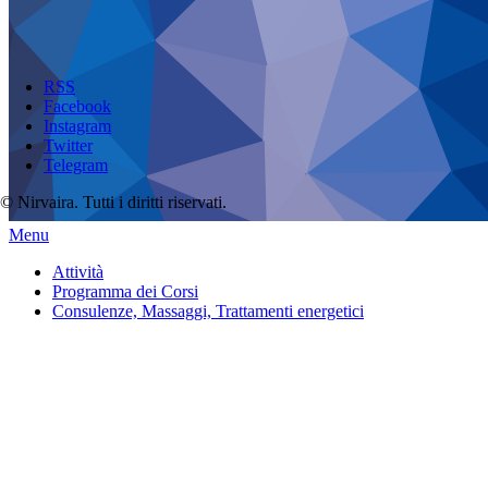
RSS
Facebook
Instagram
Twitter
Telegram
© Nirvaira. Tutti i diritti riservati.
Menu
Attività
Programma dei Corsi
Consulenze, Massaggi, Trattamenti energetici
Trattamenti e consulenze a distanza
Health and wellness
Calendario Eventi 2025/2026
Galleria Fotografica
Contattaci
Scrivici
Chi siamo
Privacy Policy sui Cookies