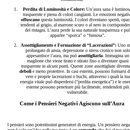
Perdita di Luminosità e Colore:
Un’aura sana è luminos
trasparente e piena di colori cangianti. Le emozioni negati
offuscano
questa luminosità. I colori diventano spenti, opac
tendenti al grigio, al marrone scuro o al nero in corrisponde
dei ristagni. L’aura perde la sua naturale trasparenza e pu
apparire “sporca” o “fumosa”.
Assottigliamento e Formazione di “Lacerazioni”:
Uno st
prolungato di ansia, depressione o stress cronico non sol
appesantisce l’aura, ma può
assottigliarla
. Immagina un
maglione che viene tirato e stirato fino a diventare quasi
trasparente in alcuni punti. Queste zone assottigliate divent
deboli
e meno protettive. In casi estremi, possono formarsi d
vere e proprie lacerazioni o buchi, attraverso i quali la tua
energia vitale può disperdersi (“perdita energetica”) e le ene
esterne possono penetrare più facilmente, rendendoti più
vulnerabile.
Come i Pensieri Negativi Agiscono sull’Aura
I pensieri sono potentissimi generatori di energia. Un pensiero nega
non è solo un’idea nella tua testa; è un
comando
che dai al tuo sis