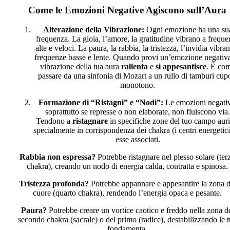
Come le Emozioni Negative Agiscono sull’Aura
Alterazione della Vibrazione:
Ogni emozione ha una su
frequenza. La gioia, l’amore, la gratitudine vibrano a freque
alte e veloci. La paura, la rabbia, la tristezza, l’invidia vibra
frequenze basse e lente. Quando provi un’emozione negativa
vibrazione della tua aura
rallenta
e
si appesantisce
. È co
passare da una sinfonia di Mozart a un rullo di tamburi cup
monotono.
Formazione di “Ristagni” e “Nodi”:
Le emozioni negativ
soprattutto se represse o non elaborate, non fluiscono via.
Tendono a
ristagnare
in specifiche zone del tuo campo auri
specialmente in corrispondenza dei chakra (i centri energetici
esse associati.
Rabbia non espressa?
Potrebbe ristagnare nel plesso solare (ter
chakra), creando un nodo di energia calda, contratta e spinosa.
Tristezza profonda?
Potrebbe appannare e appesantire la zona d
cuore (quarto chakra), rendendo l’energia opaca e pesante.
Paura?
Potrebbe creare un vortice caotico e freddo nella zona d
secondo chakra (sacrale) o del primo (radice), destabilizzando le 
fondamenta.