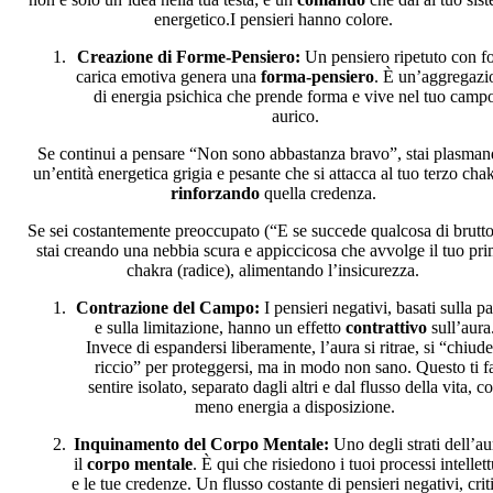
energetico.I pensieri hanno colore.
Creazione di Forme-Pensiero:
Un pensiero ripetuto con fo
carica emotiva genera una
forma-pensiero
. È un’aggregazi
di energia psichica che prende forma e vive nel tuo camp
aurico.
Se continui a pensare “Non sono abbastanza bravo”, stai plasma
un’entità energetica grigia e pesante che si attacca al tuo terzo cha
rinforzando
quella credenza.
Se sei costantemente preoccupato (“E se succede qualcosa di brutto
stai creando una nebbia scura e appiccicosa che avvolge il tuo pr
chakra (radice), alimentando l’insicurezza.
Contrazione del Campo:
I pensieri negativi, basati sulla p
e sulla limitazione, hanno un effetto
contrattivo
sull’aura
Invece di espandersi liberamente, l’aura si ritrae, si “chiude
riccio” per proteggersi, ma in modo non sano. Questo ti f
sentire isolato, separato dagli altri e dal flusso della vita, c
meno energia a disposizione.
Inquinamento del Corpo Mentale:
Uno degli strati dell’au
il
corpo mentale
. È qui che risiedono i tuoi processi intellett
e le tue credenze. Un flusso costante di pensieri negativi, crit