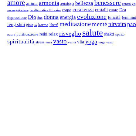
amore
benessere
armonia
bellezza
anima
astrologia
centro yo
coscienza
Dea
corpo
cristalli
cuore
massaggi e terapie alternative Nirvaira
evoluzione
donna
Dio
energia
felicità
femmini
depressione
dna
meditazione
mente
nirvaira
pac
feng shui
gioia
karma
libertà
io
salute
risveglio
relax
reiki
shakti
purificazione
spirito
paura
vasto
spiritualità
yoga
vita
stress
terra
verità
yoga vasto