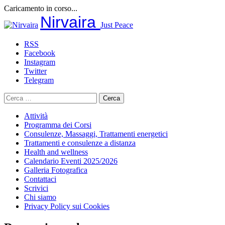
Caricamento in corso...
Salta
Nirvaira
Just Peace
al
contenuto
RSS
Facebook
Instagram
Twitter
Telegram
Ricerca
per:
Attività
Programma dei Corsi
Consulenze, Massaggi, Trattamenti energetici
Trattamenti e consulenze a distanza
Health and wellness
Calendario Eventi 2025/2026
Galleria Fotografica
Contattaci
Scrivici
Chi siamo
Privacy Policy sui Cookies