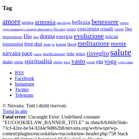
Tag
amore
benessere
armonia
bellezza
anima
astrologia
centro
coscienza
Dea
corpo
cristalli
cuore
yoga massaggi e terapie alternative Nirvaira
evoluzione
donna
Dio
energia
felicità
depressione
dna
meditazione
mente
feng shui
femminilità
gioia
karma
libertà
io
salute
risveglio
nirvaira
pace
relax
reiki
purificazione
paura
vasto
spiritualità
yoga
vita
shakti
spirito
stress
terra
verità
yoga vasto
RSS
Facebook
Instagram
Twitter
Telegram
© Nirvaira. Tutti i diritti riservati.
Torna in alto
Fatal error
: Uncaught Error: Undefined constant
"EUCOOKIELAW_BANNER_TITLE" in /data/6/6/66fe5bde-
73cf-42ee-be34-92d4c9d862b8/nirvaira.org/web/wopr/wp-
content/plugins/eucookielaw/eucookielaw-header.php:758 Stack