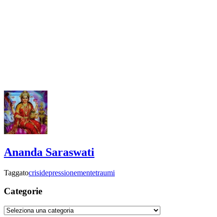
Ananda Saraswati
Taggato
crisi
depressione
mente
traumi
Categorie
Categorie