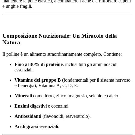
mantenere la pelle elastica, a combattere l’acne e a rinforzare capelli
e unghie fragili.
Composizione Nutrizionale: Un Miracolo della
Natura
Il polline è un alimento straordinariamente completo. Contiene:
Fino al 30% di proteine
, inclusi tutti gli amminoacidi
essenziali.
Vitamine del gruppo B
(fondamentali per il sistema nervoso
e l’energia), Vitamina A, C, D, E.
Minerali
come ferro, zinco, magnesio, selenio e calcio.
Enzimi digestivi
e coenzimi.
Antiossidanti
(flavonoidi, resveratrolo).
Acidi grassi essenziali
.