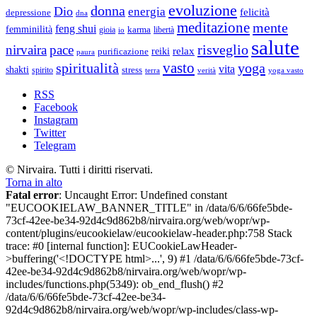
evoluzione
donna
Dio
energia
felicità
depressione
dna
meditazione
mente
feng shui
femminilità
gioia
karma
libertà
io
salute
risveglio
nirvaira
pace
relax
reiki
purificazione
paura
vasto
spiritualità
yoga
vita
shakti
spirito
stress
terra
verità
yoga vasto
RSS
Facebook
Instagram
Twitter
Telegram
© Nirvaira. Tutti i diritti riservati.
Torna in alto
Fatal error
: Uncaught Error: Undefined constant
"EUCOOKIELAW_BANNER_TITLE" in /data/6/6/66fe5bde-
73cf-42ee-be34-92d4c9d862b8/nirvaira.org/web/wopr/wp-
content/plugins/eucookielaw/eucookielaw-header.php:758 Stack
trace: #0 [internal function]: EUCookieLawHeader-
>buffering('<!DOCTYPE html>...', 9) #1 /data/6/6/66fe5bde-73cf-
42ee-be34-92d4c9d862b8/nirvaira.org/web/wopr/wp-
includes/functions.php(5349): ob_end_flush() #2
/data/6/6/66fe5bde-73cf-42ee-be34-
92d4c9d862b8/nirvaira.org/web/wopr/wp-includes/class-wp-