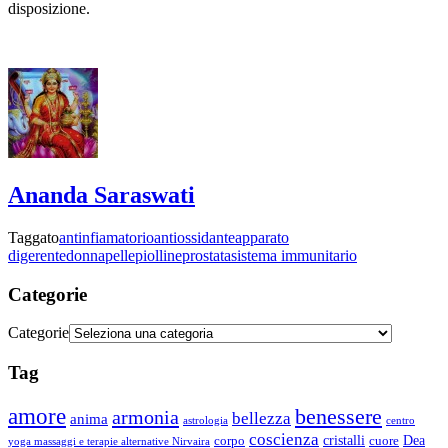
disposizione.
Ananda Saraswati
Taggato
antinfiamatorio
antiossidante
apparato
digerente
donna
pelle
piolline
prostata
sistema immunitario
Categorie
Categorie
Tag
amore
benessere
armonia
bellezza
anima
astrologia
centro
coscienza
Dea
corpo
cristalli
cuore
yoga massaggi e terapie alternative Nirvaira