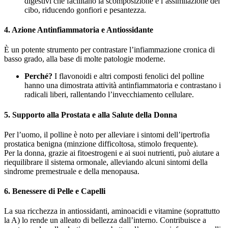
digestivi che facilitano la scomposizione e l’assimilazione del
cibo, riducendo gonfiori e pesantezza.
4.
Azione Antinfiammatoria e Antiossidante
È un potente strumento per contrastare l’infiammazione cronica di
basso grado, alla base di molte patologie moderne.
Perché?
I flavonoidi e altri composti fenolici del polline
hanno una dimostrata attività antinfiammatoria e contrastano i
radicali liberi, rallentando l’invecchiamento cellulare.
5.
Supporto alla Prostata e alla Salute della Donna
Per l’uomo, il polline è noto per alleviare i sintomi dell’ipertrofia
prostatica benigna (minzione difficoltosa, stimolo frequente).
Per la donna, grazie ai fitoestrogeni e ai suoi nutrienti, può aiutare a
riequilibrare il sistema ormonale, alleviando alcuni sintomi della
sindrome premestruale e della menopausa.
6.
Benessere di Pelle e Capelli
La sua ricchezza in antiossidanti, aminoacidi e vitamine (soprattutto
la A) lo rende un alleato di bellezza dall’interno. Contribuisce a