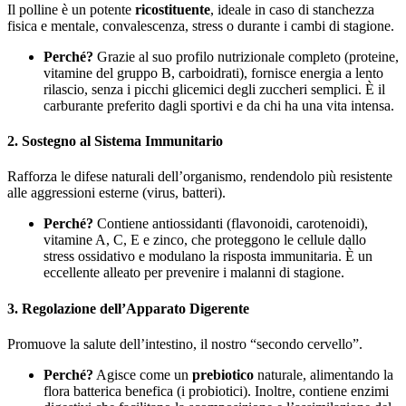
Il polline è un potente
ricostituente
, ideale in caso di stanchezza
fisica e mentale, convalescenza, stress o durante i cambi di stagione.
Perché?
Grazie al suo profilo nutrizionale completo (proteine,
vitamine del gruppo B, carboidrati), fornisce energia a lento
rilascio, senza i picchi glicemici degli zuccheri semplici. È il
carburante preferito dagli sportivi e da chi ha una vita intensa.
2.
Sostegno al Sistema Immunitario
Rafforza le difese naturali dell’organismo, rendendolo più resistente
alle aggressioni esterne (virus, batteri).
Perché?
Contiene antiossidanti (flavonoidi, carotenoidi),
vitamine A, C, E e zinco, che proteggono le cellule dallo
stress ossidativo e modulano la risposta immunitaria. È un
eccellente alleato per prevenire i malanni di stagione.
3.
Regolazione dell’Apparato Digerente
Promuove la salute dell’intestino, il nostro “secondo cervello”.
Perché?
Agisce come un
prebiotico
naturale, alimentando la
flora batterica benefica (i probiotici). Inoltre, contiene enzimi