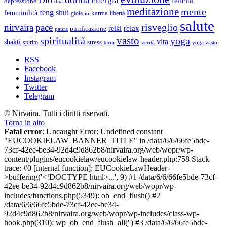
energia
felicità
depressione
dna
meditazione
mente
feng shui
femminilità
gioia
karma
libertà
io
salute
risveglio
nirvaira
pace
relax
reiki
purificazione
paura
vasto
spiritualità
yoga
vita
shakti
spirito
stress
terra
verità
yoga vasto
RSS
Facebook
Instagram
Twitter
Telegram
© Nirvaira. Tutti i diritti riservati.
Torna in alto
Fatal error
: Uncaught Error: Undefined constant
"EUCOOKIELAW_BANNER_TITLE" in /data/6/6/66fe5bde-
73cf-42ee-be34-92d4c9d862b8/nirvaira.org/web/wopr/wp-
content/plugins/eucookielaw/eucookielaw-header.php:758 Stack
trace: #0 [internal function]: EUCookieLawHeader-
>buffering('<!DOCTYPE html>...', 9) #1 /data/6/6/66fe5bde-73cf-
42ee-be34-92d4c9d862b8/nirvaira.org/web/wopr/wp-
includes/functions.php(5349): ob_end_flush() #2
/data/6/6/66fe5bde-73cf-42ee-be34-
92d4c9d862b8/nirvaira.org/web/wopr/wp-includes/class-wp-
hook.php(310): wp_ob_end_flush_all('') #3 /data/6/6/66fe5bde-