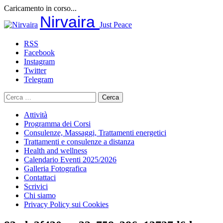
Caricamento in corso...
Salta
Nirvaira
Just Peace
al
contenuto
RSS
Facebook
Instagram
Twitter
Telegram
Ricerca
per:
Attività
Programma dei Corsi
Consulenze, Massaggi, Trattamenti energetici
Trattamenti e consulenze a distanza
Health and wellness
Calendario Eventi 2025/2026
Galleria Fotografica
Contattaci
Scrivici
Chi siamo
Privacy Policy sui Cookies