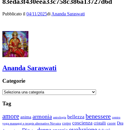
83eda3f430eea33c758c386a13727d6d
Pubblicato il
04/11/2025
di
Ananda Saraswati
Ananda Saraswati
Categorie
Categorie
Tag
amore
benessere
armonia
bellezza
anima
astrologia
centro
coscienza
Dea
corpo
cristalli
cuore
yoga massaggi e terapie alternative Nirvaira
evoluzione
donna
Dio