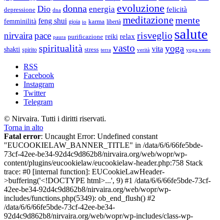
evoluzione
donna
Dio
energia
felicità
depressione
dna
meditazione
mente
feng shui
femminilità
gioia
karma
libertà
io
salute
risveglio
nirvaira
pace
relax
reiki
purificazione
paura
vasto
spiritualità
yoga
vita
shakti
spirito
stress
terra
verità
yoga vasto
RSS
Facebook
Instagram
Twitter
Telegram
© Nirvaira. Tutti i diritti riservati.
Torna in alto
Fatal error
: Uncaught Error: Undefined constant
"EUCOOKIELAW_BANNER_TITLE" in /data/6/6/66fe5bde-
73cf-42ee-be34-92d4c9d862b8/nirvaira.org/web/wopr/wp-
content/plugins/eucookielaw/eucookielaw-header.php:758 Stack
trace: #0 [internal function]: EUCookieLawHeader-
>buffering('<!DOCTYPE html>...', 9) #1 /data/6/6/66fe5bde-73cf-
42ee-be34-92d4c9d862b8/nirvaira.org/web/wopr/wp-
includes/functions.php(5349): ob_end_flush() #2
/data/6/6/66fe5bde-73cf-42ee-be34-
92d4c9d862b8/nirvaira.org/web/wopr/wp-includes/class-wp-