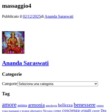
massaggio4
Pubblicato il
02/12/2025
di
Ananda Saraswati
Ananda Saraswati
Categorie
Categorie
Tag
amore
benessere
armonia
bellezza
anima
astrologia
centro
coscienza
Dea
corpo
cristalli
cuore
yoga massaggi e terapie alternative Nirvaira