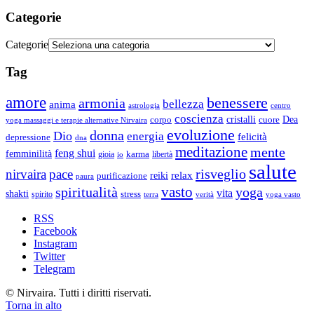
Categorie
Categorie
Tag
amore
benessere
armonia
bellezza
anima
astrologia
centro
coscienza
Dea
corpo
cristalli
cuore
yoga massaggi e terapie alternative Nirvaira
evoluzione
donna
Dio
energia
felicità
depressione
dna
meditazione
mente
feng shui
femminilità
gioia
karma
libertà
io
salute
risveglio
nirvaira
pace
relax
reiki
purificazione
paura
vasto
spiritualità
yoga
vita
shakti
spirito
stress
terra
verità
yoga vasto
RSS
Facebook
Instagram
Twitter
Telegram
© Nirvaira. Tutti i diritti riservati.
Torna in alto