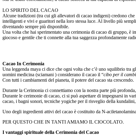
LO SPIRITO DEL CACAO
Alcune tradizioni (tra cui gli allevatori di cacao indigeni) credono c
intelligenti e vivi e guaritori nella loro stessa luce. Al livello più s
diventando sempre più disponibile.
Una volta che hai sperimentato una cerimonia di cacao di gruppo, è im
giocoso e gentile che ti connette alla tua saggezza profondamente radic
Cacao In Cerimonia
Una leggenda maya ci dice che ogni volta che c’è uno squilibrio tra gli 
uomini medicina (sciamani ) considerano il cacao il “
cibo per il cam
Con tutti i cambiamenti del pianeta, il potere del cacao sta crescendo.
Durante la Cerimonia ci connettiamo con la nostra parte più profonda, l
Durante le cerimonie di cacao, ci si può aspettare di impegnarsi in vari
cacao, i bagni sonori, tecniche yogiche per il risveglio della kundalini
Uno degli ingredienti attivi del cacao è costituito da N-aciletanolamina
PER QUESTO CHE IN TANTI AMIAMO IL CIOCOLATO.
I vantaggi spirituale della Cerimonia del Cacao