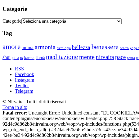
Categorie
Categorie
Tag
amore
benessere
armonia
bellezza
anima
astrologia
centro yoga m
meditazione
mente
nirvaira
pace
shui
p
gioia
karma
libertà
io
paura
RSS
Facebook
Instagram
Twitter
Telegram
© Nirvaira. Tutti i diritti riservati.
Torna in alto
Fatal error
: Uncaught Error: Undefined constant "EUCOOKIELAW
content/plugins/eucookielaw/eucookielaw-header.php:758 Stack trac
92d4c9d862b8/nirvaira.org/web/wopr/wp-includes/functions.php(534
wp_ob_end_flush_all('') #3 /data/6/6/66fe5bde-73cf-42ee-be34-92d
42ee-be34-92d4c9d862b8/nirvaira.org/web/wopr/wp-includes/plugin