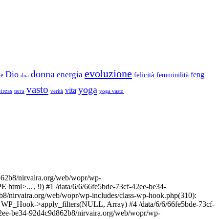
evoluzione
donna
Dio
energia
felicità
feng
femminilità
ne
dna
vasto
yoga
vita
stress
terra
verità
yoga vasto
2b8/nirvaira.org/web/wopr/wp-
html>...', 9) #1 /data/6/6/66fe5bde-73cf-42ee-be34-
b8/nirvaira.org/web/wopr/wp-includes/class-wp-hook.php(310):
: WP_Hook->apply_filters(NULL, Array) #4 /data/6/6/66fe5bde-73cf-
42ee-be34-92d4c9d862b8/nirvaira.org/web/wopr/wp-