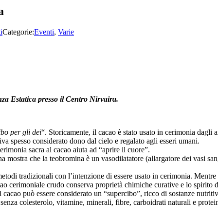
a
i
Categorie:
Eventi
,
Varie
a Estatica presso il Centro Nirvaira.
ibo per gli dei
“. Storicamente, il cacao è stato usato in cerimonia dagli
iva spesso considerato dono dal cielo e regalato agli esseri umani.
erimonia sacra al cacao aiuta ad “aprire il cuore”.
a mostra che la teobromina è un vasodilatatore (allargatore dei vasi san
todi tradizionali con l’intenzione di essere usato in cerimonia. Mentre l
cao cerimoniale crudo conserva proprietà chimiche curative e lo spirito 
 il cacao può essere considerato un “supercibo”, ricco di sostanze nutrit
senza colesterolo, vitamine, minerali, fibre, carboidrati naturali e protei