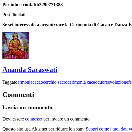
Per info e contatti:3290771388
Posti limitati
Se sei interessato a organizzare la Cerimonia di Cacao e Danza Est
Ananda Saraswati
Taggato
armonia
cacao
cerchio sacro
cerimonia cacao
cuore
evoluzione
fe
Commenti
Lascia un commento
Devi essere
connesso
per inviare un commento.
Questo sito usa Akismet per ridurre lo spam.
Scopri come i tuoi dati 