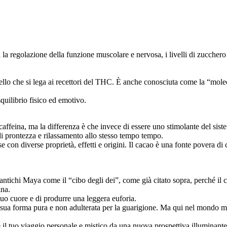
 la regolazione della funzione muscolare e nervosa, i livelli di zucchero
llo che si lega ai recettori del THC. È anche conosciuta come la “molec
quilibrio fisico ed emotivo.
affeina, ma la differenza è che invece di essere uno stimolante del siste
di prontezza e rilassamento allo stesso tempo tempo.
on diverse proprietà, effetti e origini. Il cacao è una fonte povera di caff
ntichi Maya come il “cibo degli dei”, come già citato sopra, perché il 
ina.
l tuo cuore e di produrre una leggera euforia.
 sua forma pura e non adulterata per la guarigione. Ma qui nel mondo mo
e il tuo viaggio personale e mistico da una nuova prospettiva illuminante