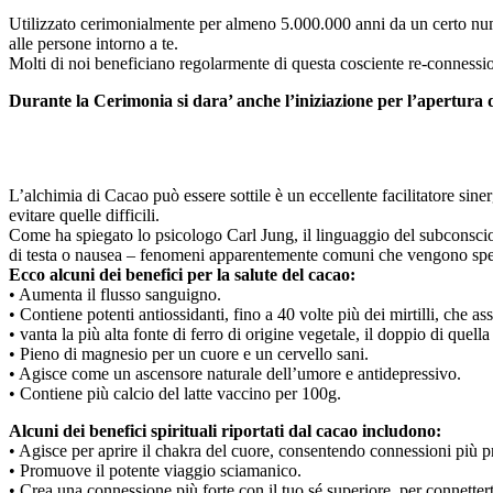
Utilizzato cerimonialmente per almeno 5.000.000 anni da un certo nume
alle persone intorno a te.
Molti di noi beneficiano regolarmente di questa cosciente re-connessio
Durante la Cerimonia si dara’ anche l’iniziazione per l’apertura 
L’alchimia di Cacao può essere sottile è un eccellente facilitatore sin
evitare quelle difficili.
Come ha spiegato lo psicologo Carl Jung, il linguaggio del subconscio 
di testa o nausea – fenomeni apparentemente comuni che vengono spesso
Ecco alcuni dei benefici per la salute del cacao:
• Aumenta il flusso sanguigno.
• Contiene potenti antiossidanti, fino a 40 volte più dei mirtilli, che ass
• vanta la più alta fonte di ferro di origine vegetale, il doppio di quella
• Pieno di magnesio per un cuore e un cervello sani.
• Agisce come un ascensore naturale dell’umore e antidepressivo.
• Contiene più calcio del latte vaccino per 100g.
Alcuni dei benefici spirituali riportati dal cacao includono:
• Agisce per aprire il chakra del cuore, consentendo connessioni più p
• Promuove il potente viaggio sciamanico.
• Crea una connessione più forte con il tuo sé superiore, per connetterti