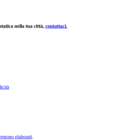
atica nella tua città,
contattaci.
licità
vengono elaborati
.