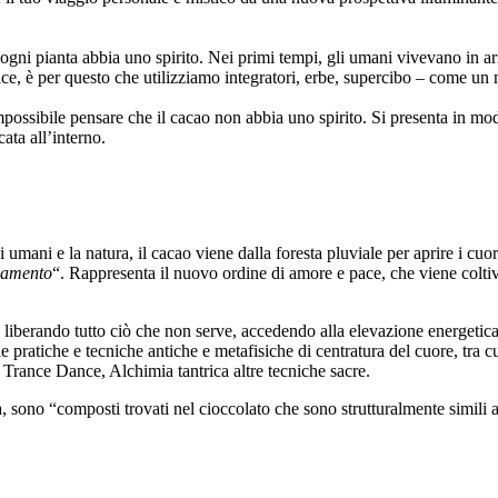
he ogni pianta abbia uno spirito. Nei primi tempi, gli umani vivevano in
emplice, è per questo che utilizziamo integratori, erbe, supercibo – come 
possibile pensare che il cacao non abbia uno spirito. Si presenta in mo
ata all’interno.
umani e la natura, il cacao viene dalla foresta pluviale per aprire i cuor
biamento
“. Rappresenta il nuovo ordine di amore e pace, che viene coltiv
iberando tutto ciò che non serve, accedendo alla elevazione energetica a
e pratiche e tecniche antiche e metafisiche di centratura del cuore, tra c
, Trance Dance, Alchimia tantrica altre tecniche sacre.
, sono “composti trovati nel cioccolato che sono strutturalmente simili a