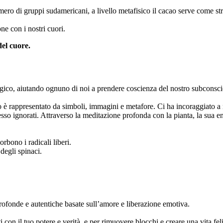
ro di gruppi sudamericani, a livello metafisico il cacao serve come str
ne con i nostri cuori.
del cuore.
ergico, aiutando ognuno di noi a prendere coscienza del nostro subconsci
è rappresentato da simboli, immagini e metafore. Ci ha incoraggiato a n
 ignorati. Attraverso la meditazione profonda con la pianta, la sua en
orbono i radicali liberi.
 degli spinaci.
rofonde e autentiche basate sull’amore e liberazione emotiva.
 con il tuo potere e verità, e per rimuovere blocchi e creare una vita fel