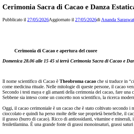
Cerimonia Sacra di Cacao e Danza Estatic
Pubblicato il
27/05/2026
Aggiornato il
27/05/2026
di
Ananda Saraswat
Cerimonia di Cacao e apertura del cuore
Domenica 28.06 alle 15 45 si terrà Cerimonia Sacra di Cacao e Danz
Il nome scientifico di Cacao è
Theobroma
cacao
che si traduce in “
c
come medicina rituale. Nelle mitologie di queste persone, il cacao ven
Secondo i testi maya e gli amanti della cerimonia del cacao, fare una c
Sebbene sia inteso come un concetto non scientifico, la ricerca modern
Oggi, il cacao cerimoniale è un cacao che è stato coltivato secondo i me
cioccolato e quindi ha perso molte delle sue proprietà benefiche, il ca
il grasso (burro di cacao). Ricco di antiossidanti, vitamine e minerali,
feniletilamina. È una grande fonte di grassi monoinsaturi, grassi saturi 