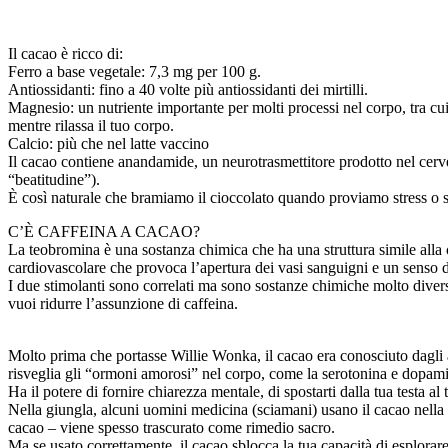
Il cacao è ricco di:
Ferro a base vegetale: 7,3 mg per 100 g.
Antiossidanti: fino a 40 volte più antiossidanti dei mirtilli.
Magnesio: un nutriente importante per molti processi nel corpo, tra cui
mentre rilassa il tuo corpo.
Calcio: più che nel latte vaccino
Il cacao contiene anandamide, un neurotrasmettitore prodotto nel cerve
“beatitudine”).
È così naturale che bramiamo il cioccolato quando proviamo stress o s
C’È CAFFEINA A CACAO?
La teobromina è una sostanza chimica che ha una struttura simile alla c
cardiovascolare che provoca l’apertura dei vasi sanguigni e un senso 
I due stimolanti sono correlati ma sono sostanze chimiche molto diverse c
vuoi ridurre l’assunzione di caffeina.
Molto prima che portasse Willie Wonka, il cacao era conosciuto dagli a
risveglia gli “ormoni amorosi” nel corpo, come la serotonina e dopam
Ha il potere di fornire chiarezza mentale, di spostarti dalla tua testa a
Nella giungla, alcuni uomini medicina (sciamani) usano il cacao nella
cacao – viene spesso trascurato come rimedio sacro.
Ma se usato correttamente, il cacao sblocca la tua capacità di esplorar