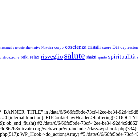
coscienza
Dea
corpo
cristalli
cuore
depressio
assaggi e terapie alternative Nirvaira
salute
risveglio
spiritualità
relax
reiki
shakti
urificazione
spirito
_BANNER_TITLE" in /data/6/6/66fe5bde-73cf-42ee-be34-92d4c9d86
e: #0 [internal function]: EUCookieLawHeader->buffering('<!DOCTYPE 
9): ob_end_flush() #2 /data/6/6/66fe5bde-73cf-42ee-be34-92d4c9d862
4c9d862b8/nirvaira.org/web/wopr/wp-includes/class-wp-hook.php(334)
.php(517): WP_Hook->do_action(Array) #5 /data/6/6/66fe5bde-73cf-