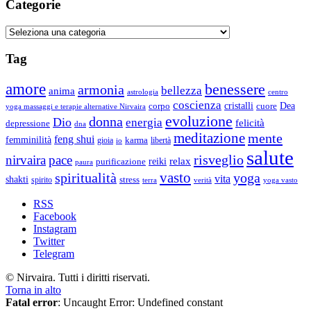
Categorie
Categorie
Tag
amore
benessere
armonia
bellezza
anima
astrologia
centro
coscienza
Dea
corpo
cristalli
cuore
yoga massaggi e terapie alternative Nirvaira
evoluzione
donna
Dio
energia
felicità
depressione
dna
meditazione
mente
feng shui
femminilità
gioia
karma
libertà
io
salute
risveglio
nirvaira
pace
relax
reiki
purificazione
paura
vasto
spiritualità
yoga
vita
shakti
spirito
stress
terra
verità
yoga vasto
RSS
Facebook
Instagram
Twitter
Telegram
© Nirvaira. Tutti i diritti riservati.
Torna in alto
Fatal error
: Uncaught Error: Undefined constant