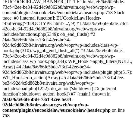
"EUCOOKIELAW_BANNER_TITLE" in /data/6/6/66fe5bde-
73cf-42ee-be34-92d4c9d862b8/nirvaira.org/web/wopr/wp-
content/plugins/eucookielaw/eucookielaw-header.php:758 Stack
trace: #0 [internal function]: EUCookieLawHeader-
>buffering('<!DOCTYPE html>...', 9) #1 /data/6/6/66fe5bde-73cf-
42ee-be34-92d4c9d862b8/nirvaira.org/web/wopr/wp-
includes/functions.php(5349): ob_end_flush() #2
/data/6/6/66fe5bde-73cf-42ee-be34-
92d4c9d862b8/nirvaira.org/web/wopr/wp-includes/class-wp-
hook.php(310): wp_ob_end_flush_all('') #3 /data/6/6/66fe5bde-
73cf-42ee-be34-92d4c9d862b8/nirvaira.org/web/wopr/wp-
includes/class-wp-hook.php(334): WP_Hook->apply_filters(NULL,
Array) #4 /data/6/6/66fe5bde-73cf-42ee-be34-
92d4c9d862b8/nirvaira.org/web/wopr/wp-includes/plugin.php(517):
WP_Hook->do_action(Array) #5 /data/6/6/66fe5bde-73cf-42ee-
be34-92d4c9d862b8/nirvaira.org/web/wopr/wp-
includes/load.php(1252): do_action('shutdown') #6 [internal
function]: shutdown_action_hook() #7 {main} thrown in
/data/6/6/66fe5bde-73cf-42ee-be34-
92d4c9d862b8/nirvaira.org/web/wopr/wp-
content/plugins/eucookielaw/eucookielaw-header.php
on line
758