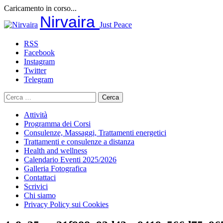
Caricamento in corso...
Salta
Nirvaira
Just Peace
al
contenuto
RSS
Facebook
Instagram
Twitter
Telegram
Ricerca
per:
Attività
Programma dei Corsi
Consulenze, Massaggi, Trattamenti energetici
Trattamenti e consulenze a distanza
Health and wellness
Calendario Eventi 2025/2026
Galleria Fotografica
Contattaci
Scrivici
Chi siamo
Privacy Policy sui Cookies