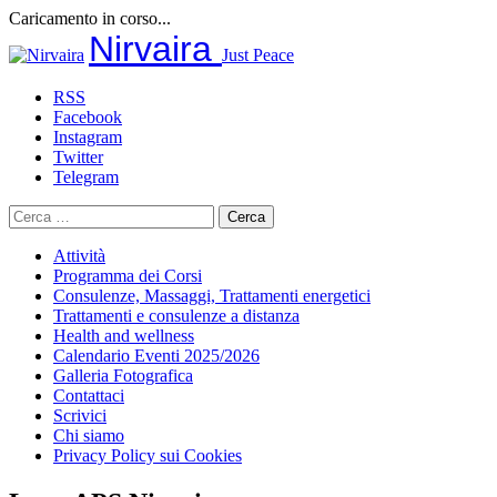
Caricamento in corso...
Salta
Nirvaira
Just Peace
al
contenuto
RSS
Facebook
Instagram
Twitter
Telegram
Ricerca
per:
Attività
Programma dei Corsi
Consulenze, Massaggi, Trattamenti energetici
Trattamenti e consulenze a distanza
Health and wellness
Calendario Eventi 2025/2026
Galleria Fotografica
Contattaci
Scrivici
Chi siamo
Privacy Policy sui Cookies