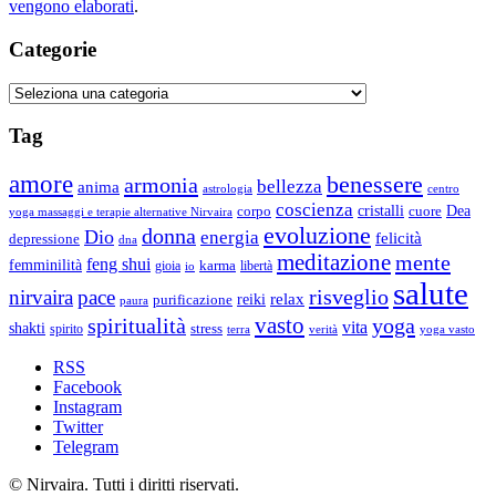
vengono elaborati
.
Categorie
Categorie
Tag
amore
benessere
armonia
bellezza
anima
astrologia
centro
coscienza
Dea
corpo
cristalli
cuore
yoga massaggi e terapie alternative Nirvaira
evoluzione
donna
Dio
energia
felicità
depressione
dna
meditazione
mente
feng shui
femminilità
gioia
karma
libertà
io
salute
risveglio
nirvaira
pace
relax
reiki
purificazione
paura
vasto
spiritualità
yoga
vita
shakti
spirito
stress
terra
verità
yoga vasto
RSS
Facebook
Instagram
Twitter
Telegram
© Nirvaira. Tutti i diritti riservati.