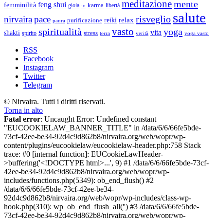
meditazione
mente
feng shui
femminilità
gioia
karma
libertà
io
salute
risveglio
nirvaira
pace
relax
reiki
purificazione
paura
vasto
spiritualità
yoga
vita
shakti
spirito
stress
terra
verità
yoga vasto
RSS
Facebook
Instagram
Twitter
Telegram
© Nirvaira. Tutti i diritti riservati.
Torna in alto
Fatal error
: Uncaught Error: Undefined constant
"EUCOOKIELAW_BANNER_TITLE" in /data/6/6/66fe5bde-
73cf-42ee-be34-92d4c9d862b8/nirvaira.org/web/wopr/wp-
content/plugins/eucookielaw/eucookielaw-header.php:758 Stack
trace: #0 [internal function]: EUCookieLawHeader-
>buffering('<!DOCTYPE html>...', 9) #1 /data/6/6/66fe5bde-73cf-
42ee-be34-92d4c9d862b8/nirvaira.org/web/wopr/wp-
includes/functions.php(5349): ob_end_flush() #2
/data/6/6/66fe5bde-73cf-42ee-be34-
92d4c9d862b8/nirvaira.org/web/wopr/wp-includes/class-wp-
hook.php(310): wp_ob_end_flush_all('') #3 /data/6/6/66fe5bde-
73cf-42ee-be34-92d4c9d862b8/nirvaira.org/web/wopr/wp-