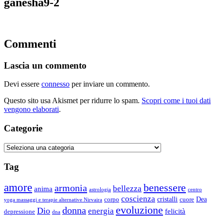
ganesha9-2
Commenti
Lascia un commento
Devi essere
connesso
per inviare un commento.
Questo sito usa Akismet per ridurre lo spam.
Scopri come i tuoi dati
vengono elaborati
.
Categorie
Categorie
Tag
amore
benessere
armonia
bellezza
anima
astrologia
centro
coscienza
Dea
corpo
cristalli
cuore
yoga massaggi e terapie alternative Nirvaira
evoluzione
donna
Dio
energia
felicità
depressione
dna