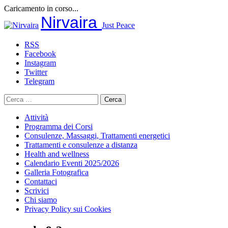
Caricamento in corso...
Salta
Nirvaira
Just Peace
al
contenuto
RSS
Facebook
Instagram
Twitter
Telegram
Ricerca
per:
Attività
Programma dei Corsi
Consulenze, Massaggi, Trattamenti energetici
Trattamenti e consulenze a distanza
Health and wellness
Calendario Eventi 2025/2026
Galleria Fotografica
Contattaci
Scrivici
Chi siamo
Privacy Policy sui Cookies