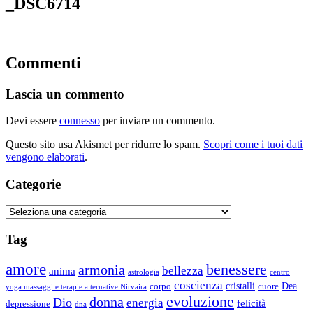
_DSC6714
Commenti
Lascia un commento
Devi essere
connesso
per inviare un commento.
Questo sito usa Akismet per ridurre lo spam.
Scopri come i tuoi dati
vengono elaborati
.
Categorie
Categorie
Tag
amore
benessere
armonia
bellezza
anima
astrologia
centro
coscienza
Dea
corpo
cristalli
cuore
yoga massaggi e terapie alternative Nirvaira
evoluzione
donna
Dio
energia
felicità
depressione
dna