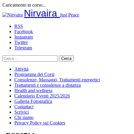
Caricamento in corso...
Salta
Nirvaira
Just Peace
al
contenuto
RSS
Facebook
Instagram
Twitter
Telegram
Ricerca
per:
Attività
Programma dei Corsi
Consulenze, Massaggi, Trattamenti energetici
Trattamenti e consulenze a distanza
Health and wellness
Calendario Eventi 2025/2026
Galleria Fotografica
Contattaci
Scrivici
Chi siamo
Privacy Policy sui Cookies