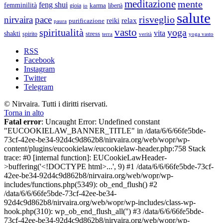
meditazione
mente
feng shui
femminilità
gioia
karma
libertà
io
salute
risveglio
nirvaira
pace
relax
reiki
purificazione
paura
vasto
spiritualità
yoga
vita
shakti
spirito
stress
terra
verità
yoga vasto
RSS
Facebook
Instagram
Twitter
Telegram
© Nirvaira. Tutti i diritti riservati.
Torna in alto
Fatal error
: Uncaught Error: Undefined constant
"EUCOOKIELAW_BANNER_TITLE" in /data/6/6/66fe5bde-
73cf-42ee-be34-92d4c9d862b8/nirvaira.org/web/wopr/wp-
content/plugins/eucookielaw/eucookielaw-header.php:758 Stack
trace: #0 [internal function]: EUCookieLawHeader-
>buffering('<!DOCTYPE html>...', 9) #1 /data/6/6/66fe5bde-73cf-
42ee-be34-92d4c9d862b8/nirvaira.org/web/wopr/wp-
includes/functions.php(5349): ob_end_flush() #2
/data/6/6/66fe5bde-73cf-42ee-be34-
92d4c9d862b8/nirvaira.org/web/wopr/wp-includes/class-wp-
hook.php(310): wp_ob_end_flush_all('') #3 /data/6/6/66fe5bde-
73cf-42ee-be34-92d4c9d862b8/nirvaira.org/web/wopr/wp-