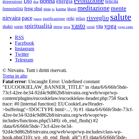
evoluzione
donna
Dio
energia
felicità
depressione
dna
meditazione
mente
feng shui
femminilità
gioia
karma
libertà
io
salute
risveglio
nirvaira
pace
relax
reiki
purificazione
paura
vasto
spiritualità
yoga
vita
shakti
spirito
stress
terra
verità
yoga vasto
RSS
Facebook
Instagram
Twitter
Telegram
© Nirvaira. Tutti i diritti riservati.
Torna in alto
Fatal error
: Uncaught Error: Undefined constant
"EUCOOKIELAW_BANNER_TITLE" in /data/6/6/66fe5bde-
73cf-42ee-be34-92d4c9d862b8/nirvaira.org/web/wopr/wp-
content/plugins/eucookielaw/eucookielaw-header.php:758 Stack
trace: #0 [internal function]: EUCookieLawHeader-
>buffering('<!DOCTYPE html>...', 9) #1 /data/6/6/66fe5bde-73cf-
42ee-be34-92d4c9d862b8/nirvaira.org/web/wopr/wp-
includes/functions.php(5349): ob_end_flush() #2
/data/6/6/66fe5bde-73cf-42ee-be34-
92d4c9d862b8/nirvaira.org/web/wopr/wp-includes/class-wp-
hook.php(310): wp_ob_end_flush_all('') #3 /data/6/6/66fe5bde-