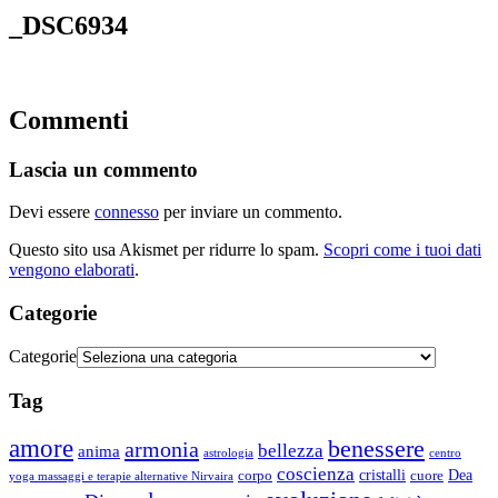
_DSC6934
Commenti
Lascia un commento
Devi essere
connesso
per inviare un commento.
Questo sito usa Akismet per ridurre lo spam.
Scopri come i tuoi dati
vengono elaborati
.
Categorie
Categorie
Tag
amore
benessere
armonia
bellezza
anima
astrologia
centro
coscienza
Dea
corpo
cristalli
cuore
yoga massaggi e terapie alternative Nirvaira